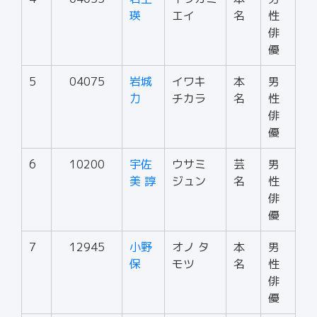
瑛
エイ
名
性
俳
優
5
04075
岩城
イワキ
本
男
力
チカラ
名
性
俳
優
6
10200
宇佐
ウサミ
芸
男
美 諄
ジュン
名
性
俳
優
7
12945
小野
オノ タ
本
男
保
モツ
名
性
俳
優