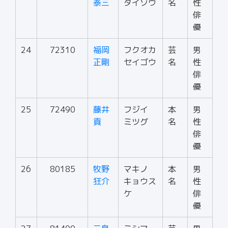
泰三
タイゾウ
名
性
俳
優
24
72310
福岡
フクオカ
芸
男
正剛
セイゴウ
名
性
俳
優
25
72490
藤井
フジイ
本
男
貢
ミツグ
名
性
俳
優
26
80185
牧野
マキノ
本
男
狂介
キョウス
名
性
ケ
俳
優