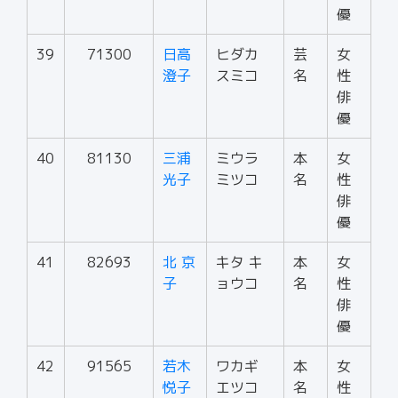
優
39
71300
日高
ヒダカ
芸
女
澄子
スミコ
名
性
俳
優
40
81130
三浦
ミウラ
本
女
光子
ミツコ
名
性
俳
優
41
82693
北 京
キタ キ
本
女
子
ョウコ
名
性
俳
優
42
91565
若木
ワカギ
本
女
悦子
エツコ
名
性