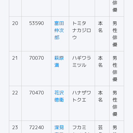
俳
優
20
53590
富田
トミタ
本
男
仲次
ナカジロ
名
性
郎
ウ
俳
優
21
70070
萩原
ハギワラ
本
男
満
ミツル
名
性
俳
優
22
70470
花沢
ハナザワ
本
男
徳衛
トクエ
名
性
俳
優
23
72240
深見
フカミ
芸
男