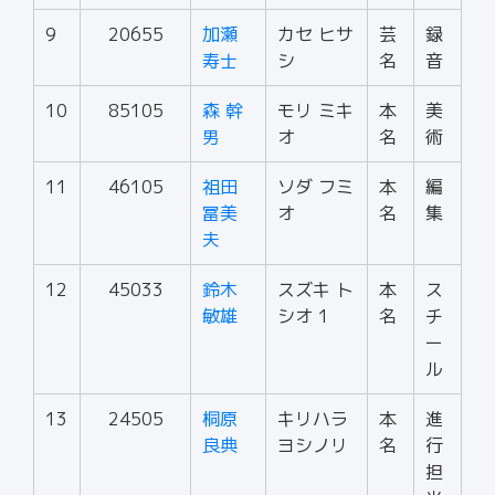
9
20655
加瀬
カセ ヒサ
芸
録
寿士
シ
名
音
10
85105
森 幹
モリ ミキ
本
美
男
オ
名
術
11
46105
祖田
ソダ フミ
本
編
冨美
オ
名
集
夫
12
45033
鈴木
スズキ ト
本
ス
敏雄
シオ 1
名
チ
ー
ル
13
24505
桐原
キリハラ
本
進
良典
ヨシノリ
名
行
担