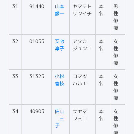
31
91440
山本
ヤマモト
本
男
麟一
リンイチ
名
性
俳
優
32
01055
安宅
アタカ
本
女
淳子
ジュンコ
名
性
俳
優
33
31325
小松
コマツ
本
女
春枝
ハルエ
名
性
俳
優
34
40905
佐山
サヤマ
本
女
二三
フミコ
名
性
子
俳
優