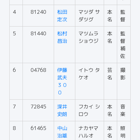
4
81240
松田
マツダ サ
本
監
定次
ダツグ
名
督
5
81440
松村
マツムラ
本
監
昌治
ショウジ
名
督
補
佐
6
04768
伊藤
イトウ タ
芸
撮
武夫
ケオ
名
影
３０
０
7
72845
深井
フカイ シ
本
音
史朗
ロウ
名
楽
8
61465
中山
ナカヤマ
本
照
治雄
ハルオ
名
明