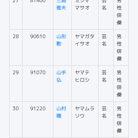
27
81400
三島
ミシマ
芸
男
雅夫
マサオ
名
性
俳
優
28
90610
山形
ヤマガタ
芸
男
勲
イサオ
名
性
俳
優
29
91070
山手
ヤマテ
芸
男
弘
ヒロシ
名
性
俳
優
30
91220
山村
ヤマムラ
芸
男
聰
ソウ
名
性
俳
優