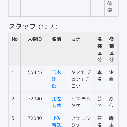
俳
優
スタッフ
（13 人）
No
人物ID
名前
カナ
名
役
称
割
区
区
分
分
1
53425
玉木
タマキ ジ
本
企
潤一
ュンイチ
名
画
郎
ロウ
2
72040
比佐
ヒサ ヨシ
芸
原
芳武
タケ
名
作
3
72040
比佐
ヒサ ヨシ
芸
脚
芳武
タケ
名
本