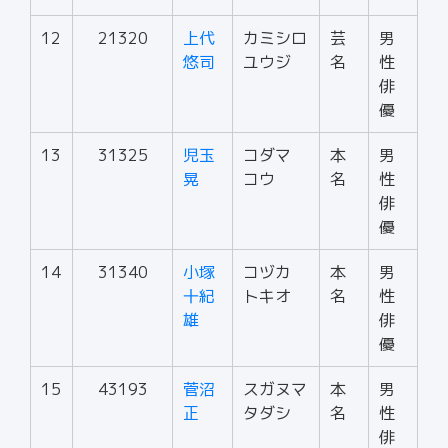
12
21320
上代
カミシロ
芸
男
悠司
ユウジ
名
性
俳
優
13
31325
児玉
コダマ
本
男
晃
コウ
名
性
俳
優
14
31340
小塚
コヅカ
本
男
十紀
トキオ
名
性
雄
俳
優
15
43193
菅沼
スガヌマ
本
男
正
タダシ
名
性
俳