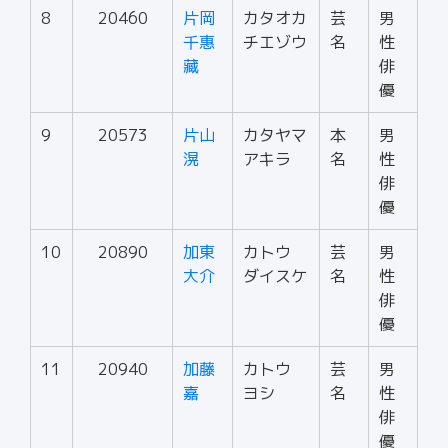
8
20460
片岡
カタオカ
芸
男
千惠
チエゾウ
名
性
藏
俳
優
9
20573
片山
カタヤマ
本
男
滉
アキラ
名
性
俳
優
10
20890
加東
カトウ
芸
男
大介
ダイスケ
名
性
俳
優
11
20940
加藤
カトウ
芸
男
嘉
ヨシ
名
性
俳
優