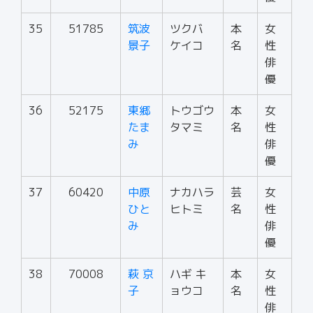
35
51785
筑波
ツクバ
本
女
景子
ケイコ
名
性
俳
優
36
52175
東郷
トウゴウ
本
女
たま
タマミ
名
性
み
俳
優
37
60420
中原
ナカハラ
芸
女
ひと
ヒトミ
名
性
み
俳
優
38
70008
萩 京
ハギ キ
本
女
子
ョウコ
名
性
俳