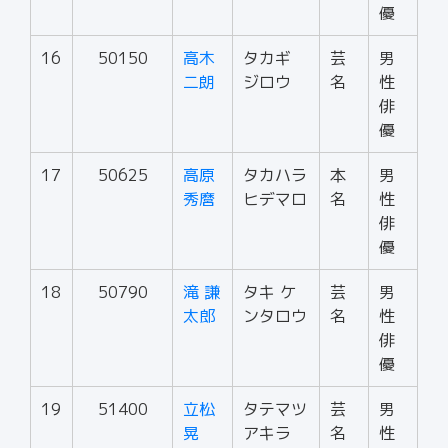
優
16
50150
高木
タカギ
芸
男
二朗
ジロウ
名
性
俳
優
17
50625
高原
タカハラ
本
男
秀麿
ヒデマロ
名
性
俳
優
18
50790
滝 謙
タキ ケ
芸
男
太郎
ンタロウ
名
性
俳
優
19
51400
立松
タテマツ
芸
男
晃
アキラ
名
性