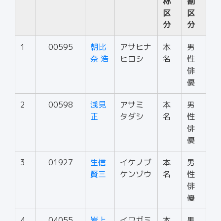
称
割
区
区
分
分
1
00595
朝比
アサヒナ
本
男
奈 浩
ヒロシ
名
性
俳
優
2
00598
浅見
アサミ
本
男
正
タダシ
名
性
俳
優
3
01927
生信
イケノブ
本
男
賢三
ケンゾウ
名
性
俳
優
4
04055
岩上
イワガミ
本
男