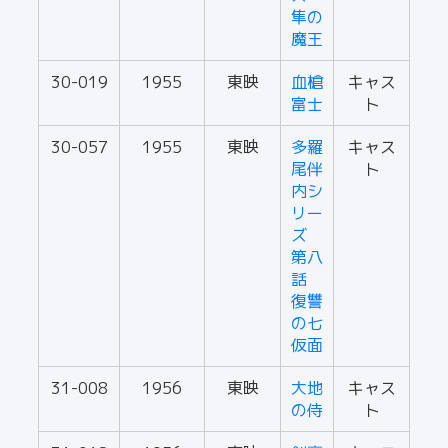
隼の
魔王
30-019
1955
東映
血槍
キャス
富士
ト
30-057
1955
東映
多羅
キャス
尾伴
ト
内シ
リー
ズ
第八
話
復讐
の七
仮面
31-008
1956
東映
大地
キャス
の侍
ト