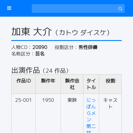
加東 大介
（カトウ ダイスケ）
人物CD：
20890
役割区分：
男性俳優
名称区分：
芸名
出演作品
（24 作品）
作品ID
製作年
製作会
タイ
役割
社
トル
25-001
1950
東映
にっ
キャス
ぽん
ト
Ｇメ
ン
第二
話