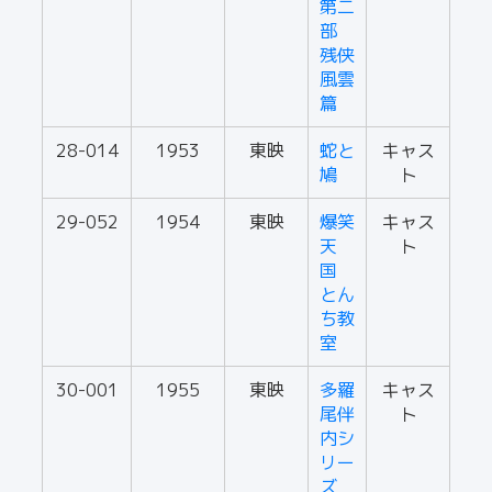
第二
部
残侠
風雲
篇
28-014
1953
東映
蛇と
キャス
鳩
ト
29-052
1954
東映
爆笑
キャス
天
ト
国
とん
ち教
室
30-001
1955
東映
多羅
キャス
尾伴
ト
内シ
リー
ズ