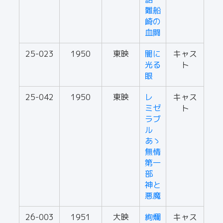
難船
崎の
血闘
25-023
1950
東映
闇に
キャス
光る
ト
眼
25-042
1950
東映
レ
キャス
ミゼ
ト
ラブ
ル
あゝ
無情
第一
部
神と
悪魔
26-003
1951
大映
絢爛
キャス