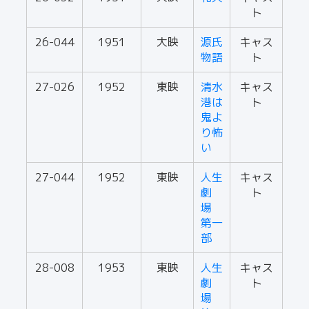
ト
26-044
1951
大映
源氏
キャス
物語
ト
27-026
1952
東映
清水
キャス
港は
ト
鬼よ
り怖
い
27-044
1952
東映
人生
キャス
劇
ト
場
第一
部
28-008
1953
東映
人生
キャス
劇
ト
場