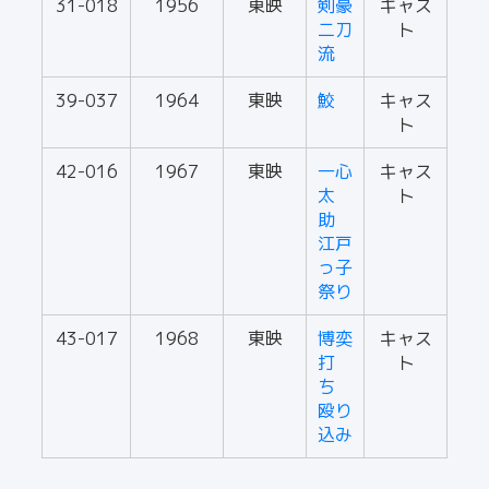
31-018
1956
東映
剣豪
キャス
二刀
ト
流
39-037
1964
東映
鮫
キャス
ト
42-016
1967
東映
一心
キャス
太
ト
助
江戸
っ子
祭り
43-017
1968
東映
博奕
キャス
打
ト
ち
殴り
込み