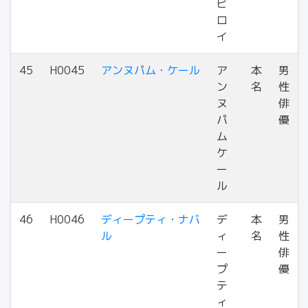
ビ
ロ
イ
45
H0045
アンヌパム・ケール
ア
本
男
ン
名
性
ヌ
俳
パ
優
ム
ケ
ー
ル
46
H0046
ディープティ・ナバ
デ
本
男
ル
ィ
名
性
ー
俳
プ
優
テ
ィ