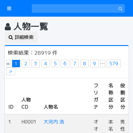
人物一覧
詳細検索
検索結果：28919 件
«
1
2
3
4
5
6
7
8
9
…
579
»
フ
名
役
リ
称
割
人物
ガ
区
区
ID
CD
人物名
ナ
分
分
1
H0001
大河内 浩
オ
本
男
オ
名
性