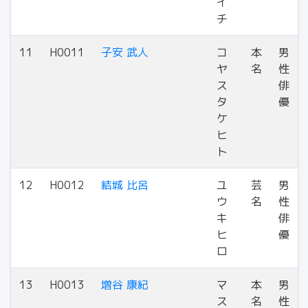
イ
チ
11
H0011
子安 武人
コ
本
男
ヤ
名
性
ス
俳
タ
優
ケ
ヒ
ト
12
H0012
結城 比呂
ユ
芸
男
ウ
名
性
キ
俳
ヒ
優
ロ
13
H0013
増谷 康紀
マ
本
男
ス
名
性