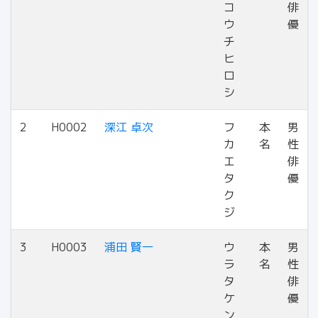
コ
俳
ウ
優
チ
ヒ
ロ
シ
2
H0002
深江 卓次
フ
本
男
カ
名
性
エ
俳
タ
優
ク
ジ
3
H0003
浦田 賢一
ウ
本
男
ラ
名
性
タ
俳
ケ
優
ン