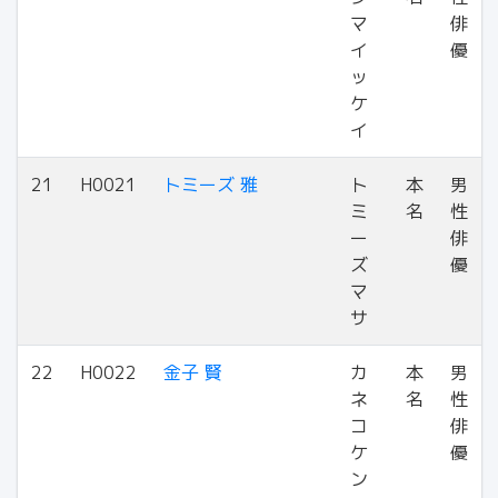
マ
俳
イ
優
ッ
ケ
イ
21
H0021
トミーズ 雅
ト
本
男
ミ
名
性
ー
俳
ズ
優
マ
サ
22
H0022
金子 賢
カ
本
男
ネ
名
性
コ
俳
ケ
優
ン