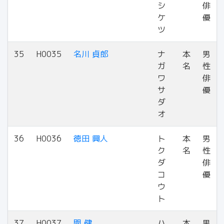
シ
俳
ケ
優
ツ
35
H0035
名川 貞郎
ナ
本
男
ガ
名
性
ワ
俳
サ
優
ダ
オ
36
H0036
徳田 興人
ト
本
男
ク
名
性
ダ
俳
コ
優
ウ
ト
37
H0037
間 健
ハ
本
男