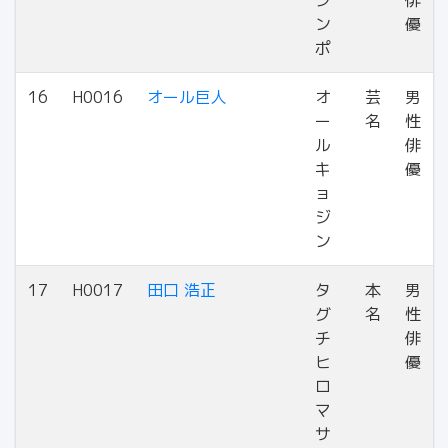
シ
俳
ン
優
ポ
16
H0016
オール巨人
オ
芸
男
ー
名
性
ル
俳
キ
優
ョ
ジ
ン
17
H0017
田口 浩正
タ
本
男
グ
名
性
チ
俳
ヒ
優
ロ
マ
サ