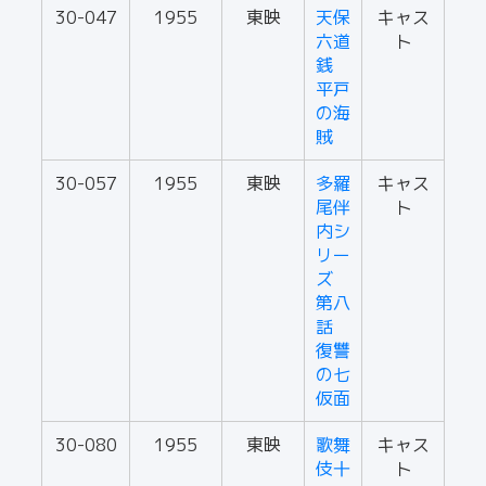
30-047
1955
東映
天保
キャス
六道
ト
銭
平戸
の海
賊
30-057
1955
東映
多羅
キャス
尾伴
ト
内シ
リー
ズ
第八
話
復讐
の七
仮面
30-080
1955
東映
歌舞
キャス
伎十
ト