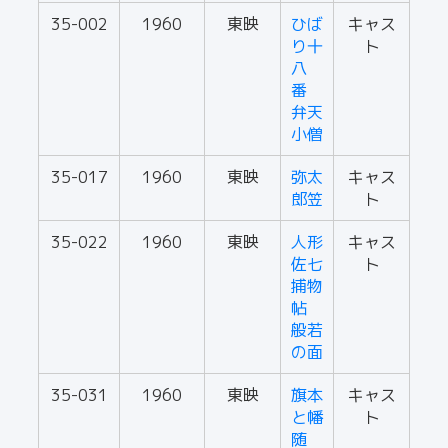
35-002
1960
東映
ひば
キャス
り十
ト
八
番
弁天
小僧
35-017
1960
東映
弥太
キャス
郎笠
ト
35-022
1960
東映
人形
キャス
佐七
ト
捕物
帖
般若
の面
35-031
1960
東映
旗本
キャス
と幡
ト
随