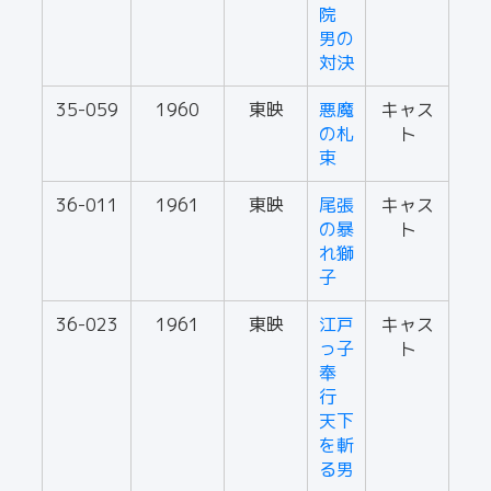
院
男の
対決
35-059
1960
東映
悪魔
キャス
の札
ト
束
36-011
1961
東映
尾張
キャス
の暴
ト
れ獅
子
36-023
1961
東映
江戸
キャス
っ子
ト
奉
行
天下
を斬
る男