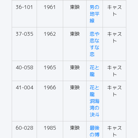
36-101
1961
東映
男の
キャス
地平
ト
線
37-035
1962
東映
恋や
キャス
恋な
ト
すな
恋
40-058
1965
東映
花と
キャス
龍
ト
41-004
1966
東映
花と
キャス
龍
ト
洞海
湾の
決斗
60-028
1985
東映
最後
キャス
の博
ト