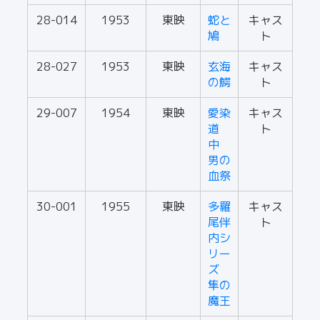
28-014
1953
東映
蛇と
キャス
鳩
ト
28-027
1953
東映
玄海
キャス
の鰐
ト
29-007
1954
東映
愛染
キャス
道
ト
中
男の
血祭
30-001
1955
東映
多羅
キャス
尾伴
ト
内シ
リー
ズ
隼の
魔王