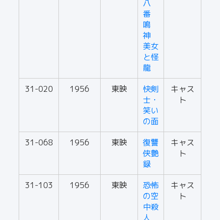
八
番
鳴
神
美女
と怪
龍
31-020
1956
東映
快剣
キャス
士・
ト
笑い
の面
31-068
1956
東映
復讐
キャス
侠艶
ト
録
31-103
1956
東映
恐怖
キャス
の空
ト
中殺
人