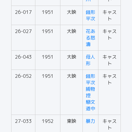
26-017
1951
大映
錢形
キャス
平次
ト
26-027
1951
大映
花あ
キャス
る怒
ト
濤
26-043
1951
大映
母人
キャス
形
ト
26-052
1951
大映
錢形
キャス
平次
ト
捕物
控
戀文
道中
27-033
1952
東映
暴力
キャス
ト