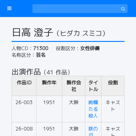
日高 澄子
（ヒダカ スミコ）
人物CD：
71300
役割区分：
女性俳優
名称区分：
芸名
出演作品
（41 作品）
作品ID
製作年
製作会
タイ
役割
社
トル
26-003
1951
大映
絢爛
キャス
たる
ト
殺人
26-008
1951
大映
鉄の
キャス
爪
ト