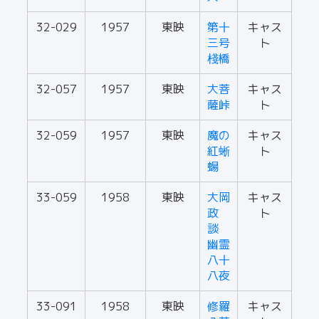
32-029
1957
東映
第十
キャス
三号
ト
棧橋
32-057
1957
東映
大菩
キャス
薩峠
ト
32-059
1957
東映
魔の
キャス
紅蜥
ト
蝪
33-059
1958
東映
大岡
キャス
政
ト
談
幽霊
八十
八夜
33-091
1958
東映
修羅
キャス