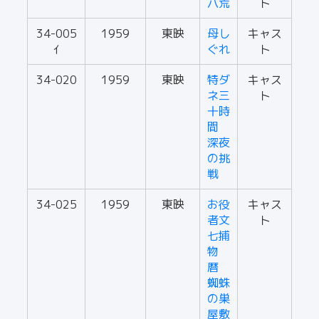
八荒
ト
34-005
1959
東映
母し
キャス
ｲ
ぐれ
ト
34-020
1959
東映
特ダ
キャス
ネ三
ト
十時
間
深夜
の挑
戦
34-025
1959
東映
お役
キャス
者文
ト
七捕
物
暦
蜘蛛
の巣
屋敷