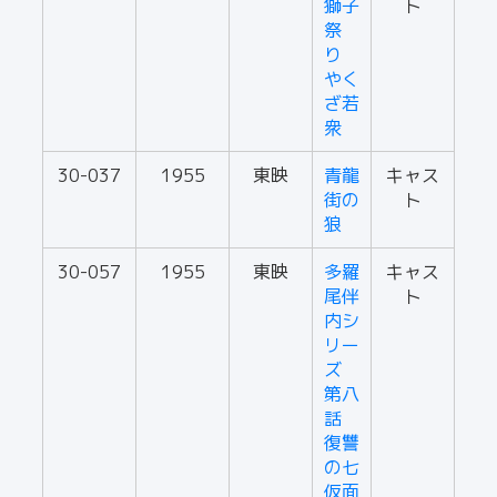
獅子
ト
祭
り
やく
ざ若
衆
30-037
1955
東映
青龍
キャス
街の
ト
狼
30-057
1955
東映
多羅
キャス
尾伴
ト
内シ
リー
ズ
第八
話
復讐
の七
仮面