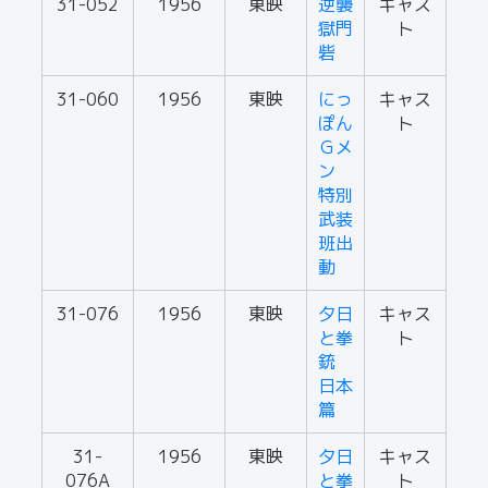
31-052
1956
東映
逆襲
キャス
獄門
ト
砦
31-060
1956
東映
にっ
キャス
ぽん
ト
Ｇメ
ン
特別
武装
班出
動
31-076
1956
東映
夕日
キャス
と拳
ト
銃
日本
篇
31-
1956
東映
夕日
キャス
076A
と拳
ト