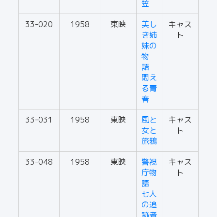
笠
33-020
1958
東映
美し
キャス
き姉
ト
妹の
物
語
悶え
る青
春
33-031
1958
東映
風と
キャス
女と
ト
旅鴉
33-048
1958
東映
警視
キャス
庁物
ト
語
七人
の追
跡者