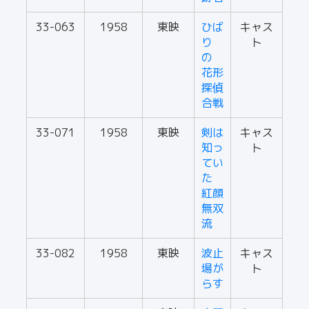
33-063
1958
東映
ひば
キャス
り
ト
の
花形
探偵
合戦
33-071
1958
東映
剣は
キャス
知っ
ト
てい
た
紅顔
無双
流
33-082
1958
東映
波止
キャス
場が
ト
らす