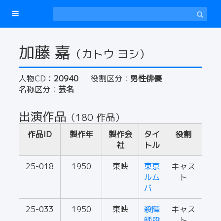
加藤 嘉
（カトウ ヨシ）
人物CD：
20940
役割区分：
男性俳優
名称区分：
芸名
出演作品
（180 作品）
作品ID
製作年
製作会
タイ
役割
社
トル
25-018
1950
東映
東京
キャス
ルム
ト
バ
25-033
1950
東映
殺陣
キャス
師段
ト