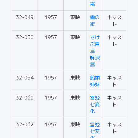
部
32-049
1957
東映
霧の
キャス
街
ト
32-050
1957
東映
さけ
キャス
ぶ雷
ト
鳥
解決
篇
32-054
1957
東映
船頭
キャス
姉妹
ト
32-060
1957
東映
雪姫
キャス
七変
ト
化
32-062
1957
東映
雪姫
キャス
七変
ト