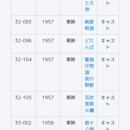
と大
ト
地
32-083
1957
東映
純愛
キャス
物語
ト
32-096
1957
東映
どた
キャス
んば
ト
32-104
1957
東映
警視
キャス
庁物
ト
語
夜の
野獣
32-105
1957
東映
花吹
キャス
雪鉄
ト
火纏
33-002
1958
東映
娘十
キャス
八御
ト