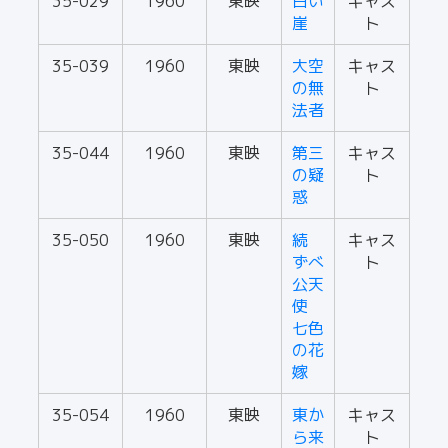
35-029
1960
東映
白い
キャス
崖
ト
35-039
1960
東映
大空
キャス
の無
ト
法者
35-044
1960
東映
第三
キャス
の疑
ト
惑
35-050
1960
東映
続
キャス
ずべ
ト
公天
使
七色
の花
嫁
35-054
1960
東映
東か
キャス
ら来
ト