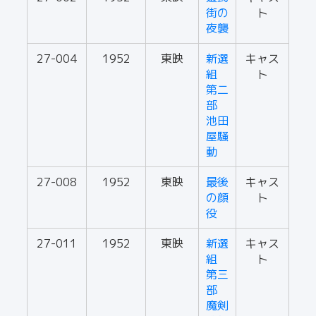
街の
ト
夜襲
27-004
1952
東映
新選
キャス
組
ト
第二
部
池田
屋騒
動
27-008
1952
東映
最後
キャス
の顔
ト
役
27-011
1952
東映
新選
キャス
組
ト
第三
部
魔剣