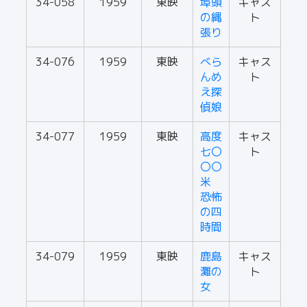
34-058
1959
東映
埠頭
キャス
の縄
ト
張り
34-076
1959
東映
べら
キャス
んめ
ト
え探
偵娘
34-077
1959
東映
高度
キャス
七〇
ト
〇〇
米
恐怖
の四
時間
34-079
1959
東映
鹿島
キャス
灘の
ト
女