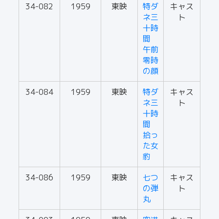
34-082
1959
東映
特ダ
キャス
ネ三
ト
十時
間
午前
零時
の顔
34-084
1959
東映
特ダ
キャス
ネ三
ト
十時
間
拾っ
た女
豹
34-086
1959
東映
七つ
キャス
の弾
ト
丸