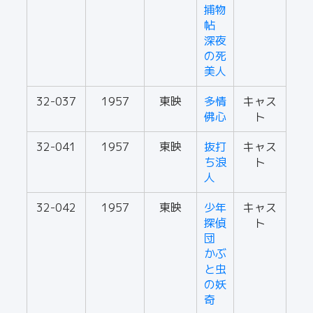
捕物
帖
深夜
の死
美人
32-037
1957
東映
多情
キャス
佛心
ト
32-041
1957
東映
抜打
キャス
ち浪
ト
人
32-042
1957
東映
少年
キャス
探偵
ト
団
かぶ
と虫
の妖
奇