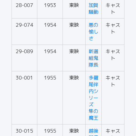
28-007
1953
東映
加賀
キャス
騒動
ト
29-074
1954
東映
悪の
キャス
愉し
ト
さ
29-089
1954
東映
新選
キャス
組鬼
ト
隊長
30-001
1955
東映
多羅
キャス
尾伴
ト
内シ
リー
ズ
隼の
魔王
30-015
1955
東映
越後
キャス