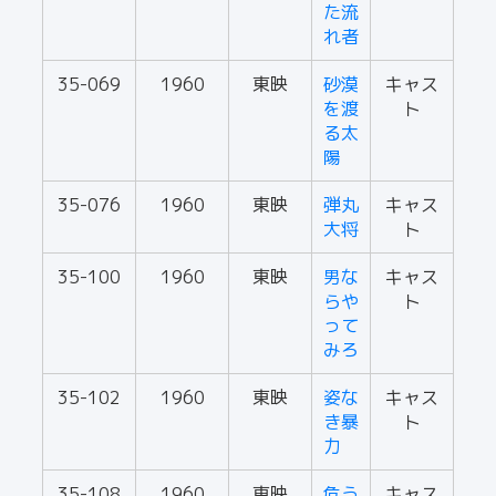
た流
れ者
35-069
1960
東映
砂漠
キャス
を渡
ト
る太
陽
35-076
1960
東映
弾丸
キャス
大将
ト
35-100
1960
東映
男な
キャス
らや
ト
って
みろ
35-102
1960
東映
姿な
キャス
き暴
ト
力
35-108
1960
東映
危う
キャス