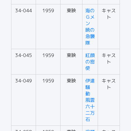
34-044
1959
東映
海の
キャス
Ｇメ
ト
ン
暁の
急襲
隊
34-045
1959
東映
紅顔
キャス
の密
ト
使
34-049
1959
東映
伊達
キャス
騒
ト
動
風雲
六十
二万
石