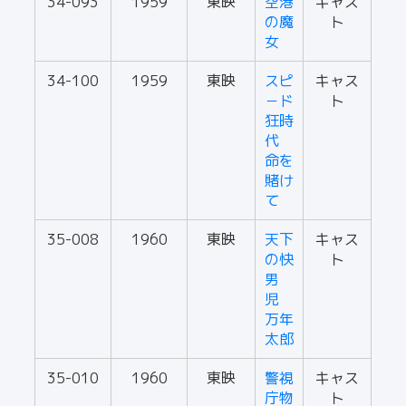
34-093
1959
東映
空港
キャス
の魔
ト
女
34-100
1959
東映
スピ
キャス
－ド
ト
狂時
代
命を
賭け
て
35-008
1960
東映
天下
キャス
の快
ト
男
児
万年
太郎
35-010
1960
東映
警視
キャス
庁物
ト