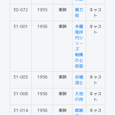
30-072
1955
東映
暴力
キャス
街
ト
31-001
1956
東映
多羅
キャス
尾伴
ト
内シ
リ－
ズ
戦慄
の七
仮面
31-005
1956
東映
赤穂
キャス
浪士
ト
31-008
1956
東映
大地
キャス
の侍
ト
31-014
1956
東映
鍔鳴
キャス