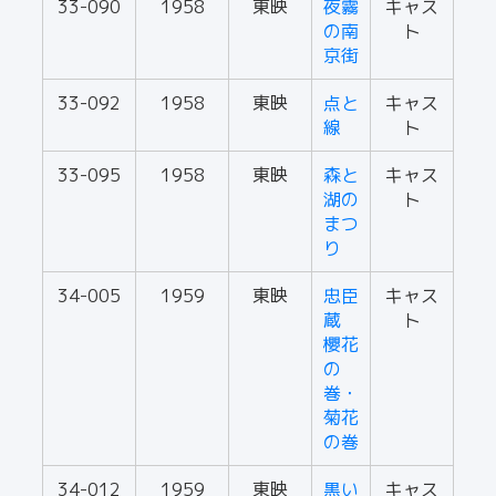
33-090
1958
東映
夜霧
キャス
の南
ト
京街
33-092
1958
東映
点と
キャス
線
ト
33-095
1958
東映
森と
キャス
湖の
ト
まつ
り
34-005
1959
東映
忠臣
キャス
蔵
ト
櫻花
の
巻・
菊花
の巻
34-012
1959
東映
黒い
キャス