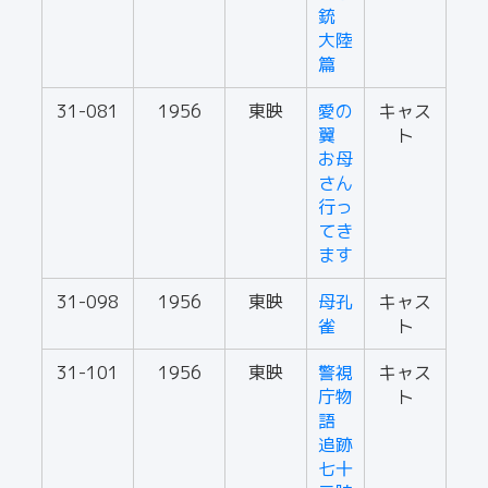
銃
大陸
篇
31-081
1956
東映
愛の
キャス
翼
ト
お母
さん
行っ
てき
ます
31-098
1956
東映
母孔
キャス
雀
ト
31-101
1956
東映
警視
キャス
庁物
ト
語
追跡
七十