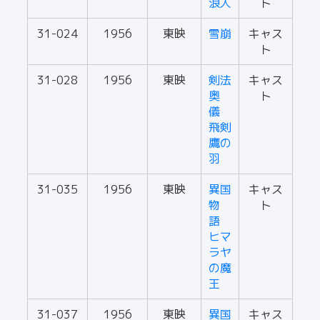
浪人
ト
31-024
1956
東映
雪崩
キャス
ト
31-028
1956
東映
剣法
キャス
奥
ト
儀
飛剣
鷹の
羽
31-035
1956
東映
異国
キャス
物
ト
語
ヒマ
ラヤ
の魔
王
31-037
1956
東映
異国
キャス