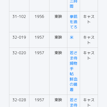
三時
間
31-102
1956
東映
拳銃
キャス
を捨
ト
てろ
32-019
1957
東映
米
キャス
ト
32-020
1957
東映
若さ
キャス
ま侍
ト
捕物
手
帖
鮮血
の晴
着
32-028
1957
東映
若さ
キャス
ま侍
ト