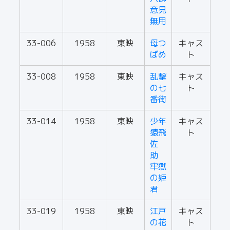
意見
無用
33-006
1958
東映
母つ
キャス
ばめ
ト
33-008
1958
東映
乱撃
キャス
の七
ト
番街
33-014
1958
東映
少年
キャス
猿飛
ト
佐
助
牢獄
の姫
君
33-019
1958
東映
江戸
キャス
の花
ト