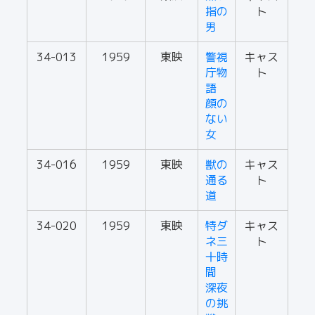
指の
ト
男
34-013
1959
東映
警視
キャス
庁物
ト
語
顔の
ない
女
34-016
1959
東映
獣の
キャス
通る
ト
道
34-020
1959
東映
特ダ
キャス
ネ三
ト
十時
間
深夜
の挑