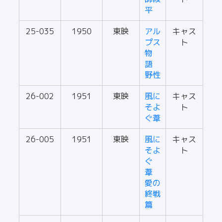
平
25-035
1950
東映
アル
キャス
プス
ト
物
語
野性
26-002
1951
東映
風に
キャス
そよ
ト
ぐ葦
26-005
1951
東映
風に
キャス
そよ
ト
ぐ
葦
愛の
終戦
篇