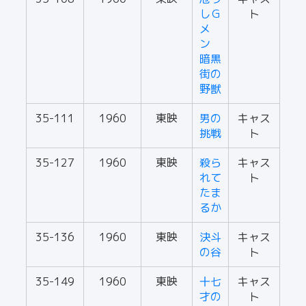
しＧ
ト
メ
ン
暗黒
街の
野獣
35-111
1960
東映
男の
キャス
挑戦
ト
35-127
1960
東映
殺ら
キャス
れて
ト
たま
るか
35-136
1960
東映
決斗
キャス
の谷
ト
35-149
1960
東映
十七
キャス
才の
ト