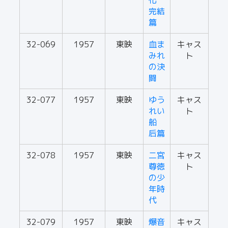
化
完結
篇
32-069
1957
東映
血ま
キャス
みれ
ト
の決
闘
32-077
1957
東映
ゆう
キャス
れい
ト
船
后篇
32-078
1957
東映
二宮
キャス
尊徳
ト
の少
年時
代
32-079
1957
東映
爆音
キャス