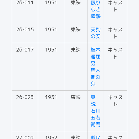
26-011
1951
東映
限り
キャス
なき
ト
情熱
26-015
1951
東映
天狗
キャス
の安
ト
26-017
1951
東映
旗本
キャス
退屈
ト
男
唐人
街の
鬼
26-023
1951
東映
真
キャス
説
ト
石川
五右
衛門
27-002
1952
東映
遊民
キャス