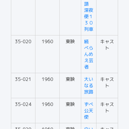
語
深夜
便１
３０
列車
35-020
1960
東映
続
キャス
べら
ト
んめ
え芸
者
35-021
1960
東映
大い
キャス
なる
ト
旅路
35-024
1960
東映
ずべ
キャス
公天
ト
使