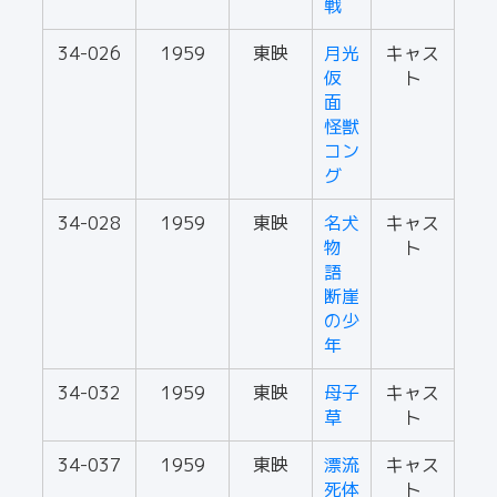
戦
34-026
1959
東映
月光
キャス
仮
ト
面
怪獣
コン
グ
34-028
1959
東映
名犬
キャス
物
ト
語
断崖
の少
年
34-032
1959
東映
母子
キャス
草
ト
34-037
1959
東映
漂流
キャス
死体
ト