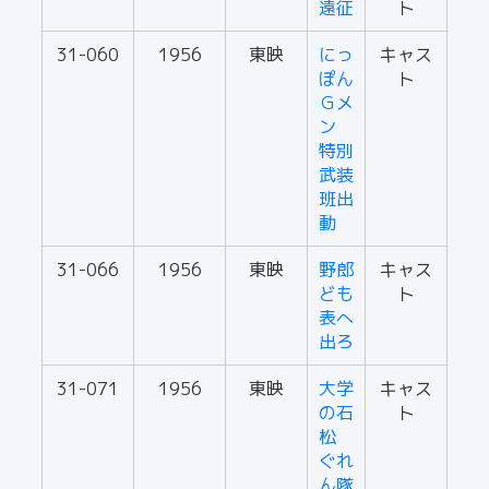
遠征
ト
31-060
1956
東映
にっ
キャス
ぽん
ト
Ｇメ
ン
特別
武装
班出
動
31-066
1956
東映
野郎
キャス
ども
ト
表へ
出ろ
31-071
1956
東映
大学
キャス
の石
ト
松
ぐれ
ん隊