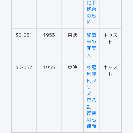
地下
砲台
の恐
怖
30-051
1955
東映
終電
キャス
車の
ト
死美
人
30-057
1955
東映
多羅
キャス
尾伴
ト
内シ
リー
ズ
第八
話
復讐
の七
仮面