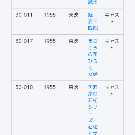
魔王
30-011
1955
東映
続
キャス
姿三
ト
四郎
30-017
1955
東映
まご
キャス
ころ
ト
の花
ひら
く
女給
30-018
1955
東映
魚河
キャス
岸の
ト
石松
シリ
－
ズ
石松
と女