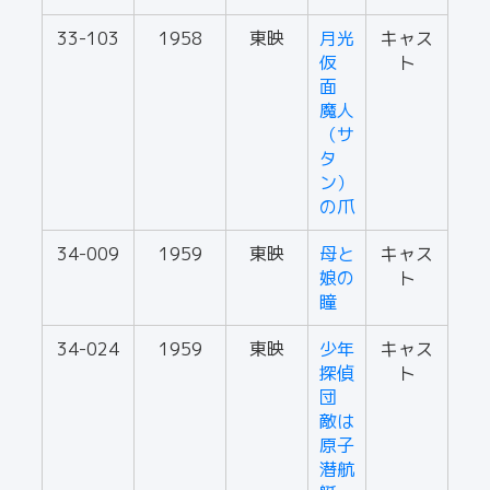
33-103
1958
東映
月光
キャス
仮
ト
面
魔人
（サ
タ
ン）
の爪
34-009
1959
東映
母と
キャス
娘の
ト
瞳
34-024
1959
東映
少年
キャス
探偵
ト
団
敵は
原子
潜航