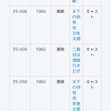
艇
35-008
1960
東映
天下
キャス
の快
ト
男
児
万年
太郎
35-009
1960
東映
二発
キャス
目は
ト
地獄
行き
だぜ
35-058
1960
東映
天下
キャス
の快
ト
男
児
突進
太郎