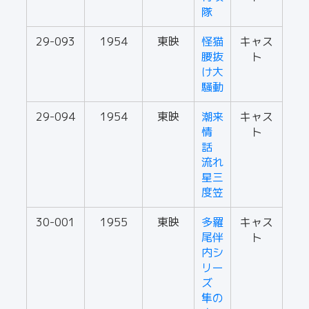
隊
29-093
1954
東映
怪猫
キャス
腰抜
ト
け大
騒動
29-094
1954
東映
潮来
キャス
情
ト
話
流れ
星三
度笠
30-001
1955
東映
多羅
キャス
尾伴
ト
内シ
リー
ズ
隼の