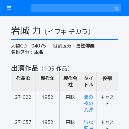
岩城 力
（イワキ チカラ）
人物CD：
04075
役割区分：
男性俳優
名称区分：
本名
出演作品
（103 作品）
作品ID
製作年
製作会
タイ
役割
社
トル
27-022
1952
東映
霧の
キャス
夜の
ト
兇弾
27-037
1952
東映
泣虫
キャス
記者
ト