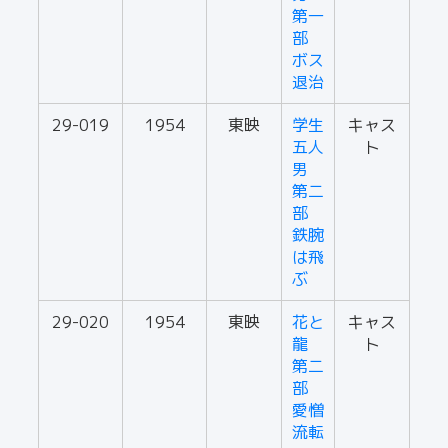
第一
部
ボス
退治
29-019
1954
東映
学生
キャス
五人
ト
男
第二
部
鉄腕
は飛
ぶ
29-020
1954
東映
花と
キャス
龍
ト
第二
部
愛憎
流転