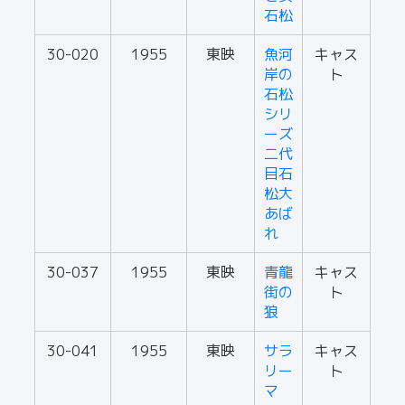
石松
30-020
1955
東映
魚河
キャス
岸の
ト
石松
シリ
ーズ
二代
目石
松大
あば
れ
30-037
1955
東映
青龍
キャス
街の
ト
狼
30-041
1955
東映
サラ
キャス
リー
ト
マ