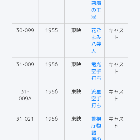
悪魔
の王
冠
30-099
1955
東映
花ご
キャス
よみ
ト
八笑
人
31-009
1956
東映
電光
キャス
空手
ト
打ち
31-
1956
東映
流星
キャス
009A
空手
ト
打ち
31-021
1956
東映
警視
キャス
庁物
ト
語
魔の