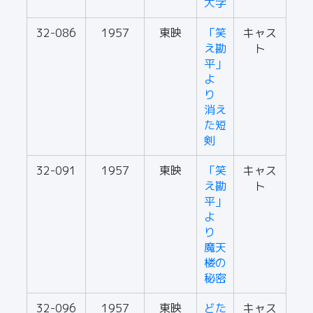
大学
32-086
1957
東映
「笑
キャス
え勘
ト
平」
よ
り
消え
た短
剣
32-091
1957
東映
「笑
キャス
え勘
ト
平」
よ
り
魔天
楼の
秘密
32-096
1957
東映
どた
キャス