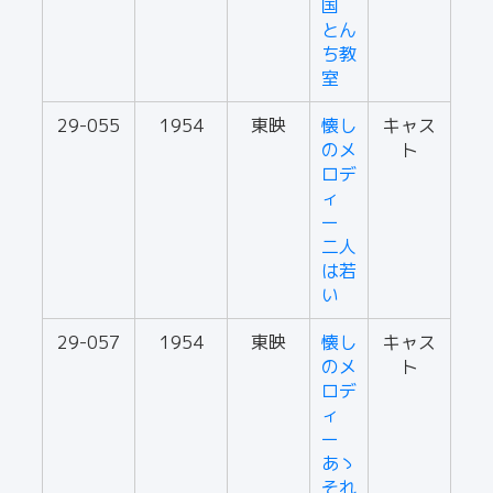
国
とん
ち教
室
29-055
1954
東映
懐し
キャス
のメ
ト
ロデ
ィ
ー
二人
は若
い
29-057
1954
東映
懐し
キャス
のメ
ト
ロデ
ィ
ー
あゝ
それ