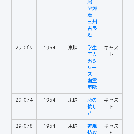
場
望郷
篇
三州
吉良
港
29-069
1954
東映
学生
キャス
五人
ト
男シ
リー
ズ
幽霊
軍隊
29-074
1954
東映
悪の
キャス
愉し
ト
さ
29-078
1954
東映
神風
キャス
特攻
ト