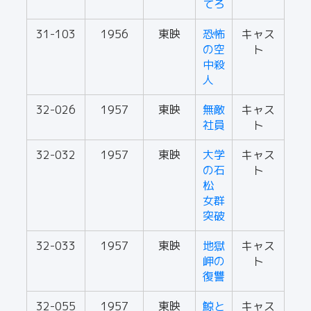
てろ
31-103
1956
東映
恐怖
キャス
の空
ト
中殺
人
32-026
1957
東映
無敵
キャス
社員
ト
32-032
1957
東映
大学
キャス
の石
ト
松
女群
突破
32-033
1957
東映
地獄
キャス
岬の
ト
復讐
32-055
1957
東映
鯨と
キャス