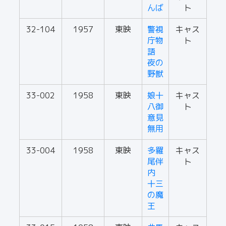
んば
ト
32-104
1957
東映
警視
キャス
庁物
ト
語
夜の
野獣
33-002
1958
東映
娘十
キャス
八御
ト
意見
無用
33-004
1958
東映
多羅
キャス
尾伴
ト
内
十三
の魔
王