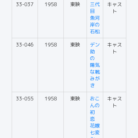
33-037
1958
東映
三代
キャス
目
ト
魚河
岸の
石松
33-046
1958
東映
デン
キャス
助
ト
の
陽気
な靴
みが
き
33-055
1958
東映
おこ
キャス
んの
ト
初
恋
花嫁
七変