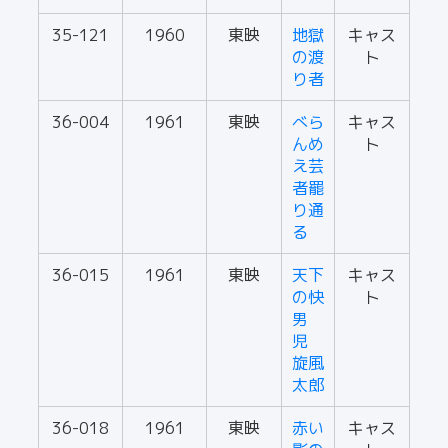
35-121
1960
東映
地獄
キャス
の渡
ト
り者
36-004
1961
東映
べら
キャス
んめ
ト
え芸
者罷
り通
る
36-015
1961
東映
天下
キャス
の快
ト
男
児
旋風
太郎
36-018
1961
東映
赤い
キャス