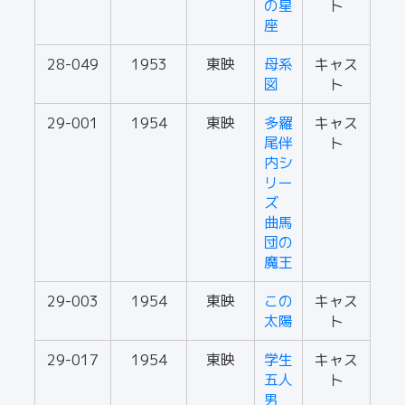
の星
ト
座
28-049
1953
東映
母系
キャス
図
ト
29-001
1954
東映
多羅
キャス
尾伴
ト
内シ
リー
ズ
曲馬
団の
魔王
29-003
1954
東映
この
キャス
太陽
ト
29-017
1954
東映
学生
キャス
五人
ト
男