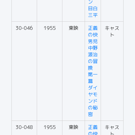
ン
目白
三平
30-046
1955
東映
正義
キャス
の快
ト
男児
中野
源治
の冒
険
第一
篇
ダイ
ヤモ
ンド
の秘
密
30-048
1955
東映
正義
キャス
の快
ト