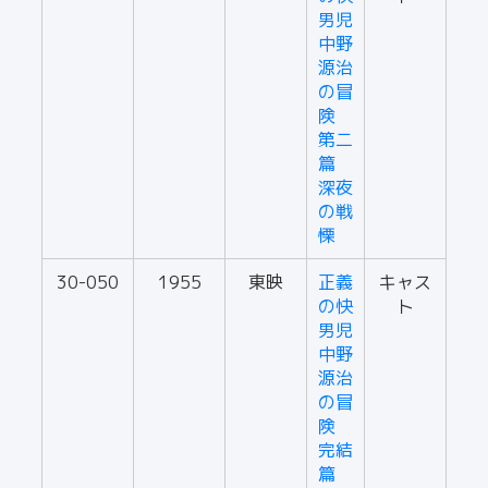
男児
中野
源治
の冒
険
第二
篇
深夜
の戦
慄
30-050
1955
東映
正義
キャス
の快
ト
男児
中野
源治
の冒
険
完結
篇