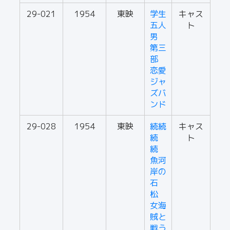
29-021
1954
東映
学生
キャス
五人
ト
男
第三
部
恋愛
ジャ
ズバ
ンド
29-028
1954
東映
続続
キャス
続
ト
続
魚河
岸の
石
松
女海
賊と
戦う