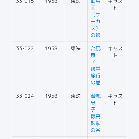
33-015
1958
東映
曲馬
キャス
団
ト
（サ
ーカ
ス）
の娘
33-022
1958
東映
台風
キャス
息
ト
子
修学
旅行
の巻
33-024
1958
東映
台風
キャス
息
ト
子
最高
殊勲
の巻