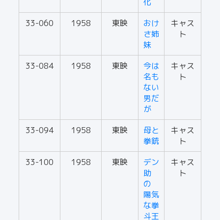
化
33-060
1958
東映
おけ
キャス
さ姉
ト
妹
33-084
1958
東映
今は
キャス
名も
ト
ない
男だ
が
33-094
1958
東映
母と
キャス
拳銃
ト
33-100
1958
東映
デン
キャス
助
ト
の
陽気
な拳
斗王