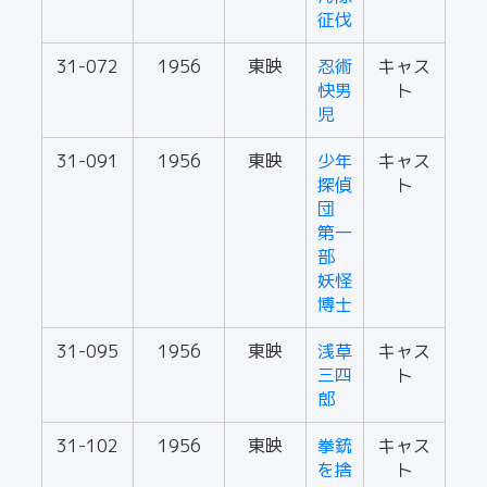
征伐
31-072
1956
東映
忍術
キャス
快男
ト
児
31-091
1956
東映
少年
キャス
探偵
ト
団
第一
部
妖怪
博士
31-095
1956
東映
浅草
キャス
三四
ト
郎
31-102
1956
東映
拳銃
キャス
を捨
ト