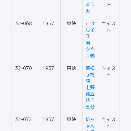
斗う
ト
男
32-068
1957
東映
こけ
キャス
し子
ト
守
唄
夕や
け鴉
32-070
1957
東映
警視
キャス
庁物
ト
語
上野
発五
時三
五分
32-072
1957
東映
坊ち
キャス
ゃん
ト