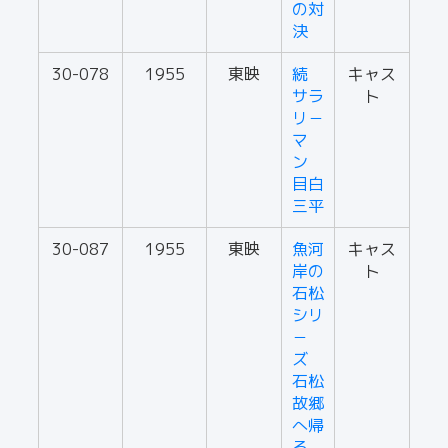
の対
決
30-078
1955
東映
続
キャス
サラ
ト
リ－
マ
ン
目白
三平
30-087
1955
東映
魚河
キャス
岸の
ト
石松
シリ
－
ズ
石松
故郷
へ帰
る