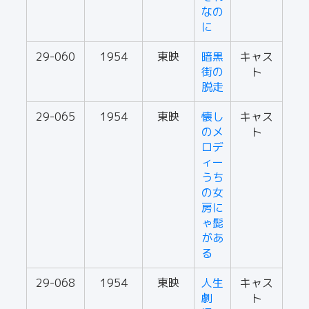
なの
に
29-060
1954
東映
暗黒
キャス
街の
ト
脱走
29-065
1954
東映
懐し
キャス
のメ
ト
ロデ
ィー
うち
の女
房に
ゃ髭
があ
る
29-068
1954
東映
人生
キャス
劇
ト