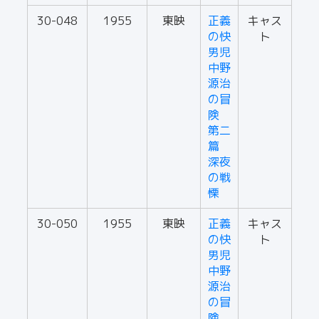
30-048
1955
東映
正義
キャス
の快
ト
男児
中野
源治
の冒
険
第二
篇
深夜
の戦
慄
30-050
1955
東映
正義
キャス
の快
ト
男児
中野
源治
の冒
険