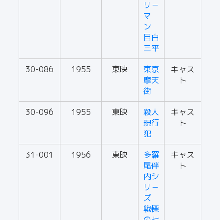
リ－
マ
ン
目白
三平
30-086
1955
東映
東京
キャス
摩天
ト
街
30-096
1955
東映
殺人
キャス
現行
ト
犯
31-001
1956
東映
多羅
キャス
尾伴
ト
内シ
リ－
ズ
戦慄
の七