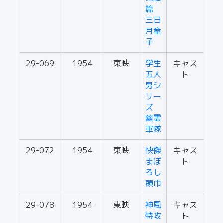
篇
三日
月童
子
29-069
1954
東映
学生
キャス
五人
ト
男シ
リー
ズ
幽霊
軍隊
29-072
1954
東映
快傑
キャス
まぼ
ト
ろし
頭巾
29-078
1954
東映
神風
キャス
特攻
ト