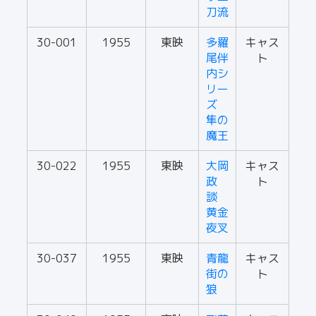
刀流
30-001
1955
東映
多羅
キャス
尾伴
ト
内シ
リー
ズ
隼の
魔王
30-022
1955
東映
大岡
キャス
政
ト
談
黄金
夜叉
30-037
1955
東映
青龍
キャス
街の
ト
狼