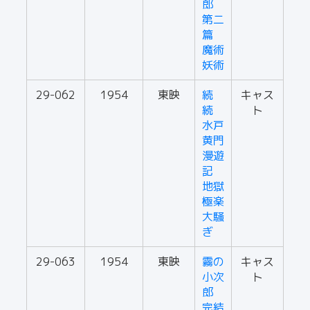
郎
第二
篇
魔術
妖術
29-062
1954
東映
続
キャス
続
ト
水戸
黄門
漫遊
記
地獄
極楽
大騒
ぎ
29-063
1954
東映
霧の
キャス
小次
ト
郎
完結