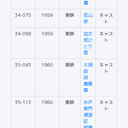
鷹
34-075
1959
東映
恋山
キャス
彦
ト
34-098
1959
東映
血太
キャス
郎ひ
ト
とり
雲
35-043
1960
東映
大岡
キャス
政
ト
談
魔像
篇
35-113
1960
東映
水戸
キャス
黄門
ト
漫遊
記
怪魔