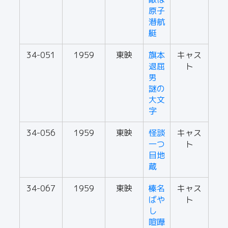
原子
潜航
艇
34-051
1959
東映
旗本
キャス
退屈
ト
男
謎の
大文
字
34-056
1959
東映
怪談
キャス
一つ
ト
目地
蔵
34-067
1959
東映
榛名
キャス
ばや
ト
し
喧嘩