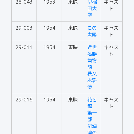
28-043
1953
東映
早稲
キャス
田大
ト
学
29-003
1954
東映
この
キャス
太陽
ト
29-011
1954
東映
近世
キャス
名勝
ト
負物
語
秩父
水滸
傳
29-015
1954
東映
花と
キャス
龍
ト
第一
部
洞海
湾の