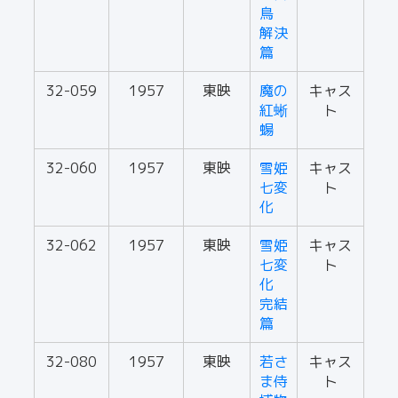
鳥
解決
篇
32-059
1957
東映
魔の
キャス
紅蜥
ト
蝪
32-060
1957
東映
雪姫
キャス
七変
ト
化
32-062
1957
東映
雪姫
キャス
七変
ト
化
完結
篇
32-080
1957
東映
若さ
キャス
ま侍
ト