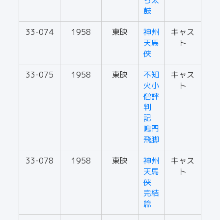
ら太
鼓
33-074
1958
東映
神州
キャス
天馬
ト
侠
33-075
1958
東映
不知
キャス
火小
ト
僧評
判
記
鳴門
飛脚
33-078
1958
東映
神州
キャス
天馬
ト
侠
完結
篇