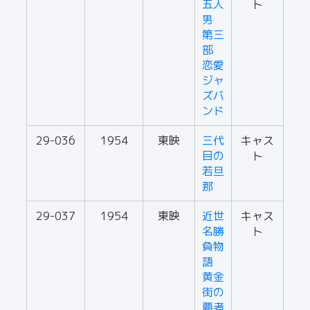
五人
ト
男
第三
部
恋愛
ジャ
ズバ
ンド
29-036
1954
東映
三代
キャス
目の
ト
若旦
那
29-037
1954
東映
近世
キャス
名勝
ト
負物
語
黄金
街の
覇者