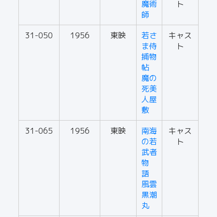
魔術
ト
師
31-050
1956
東映
若さ
キャス
ま侍
ト
捕物
帖
魔の
死美
人屋
敷
31-065
1956
東映
南海
キャス
の若
ト
武者
物
語
風雲
黒潮
丸