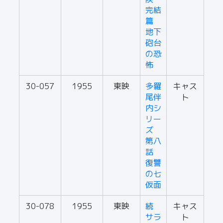
完結
篇
地下
砲台
の恐
怖
30-057
1955
東映
多羅
キャス
尾伴
ト
内シ
リー
ズ
第八
話
復讐
の七
仮面
30-078
1955
東映
続
キャス
サラ
ト