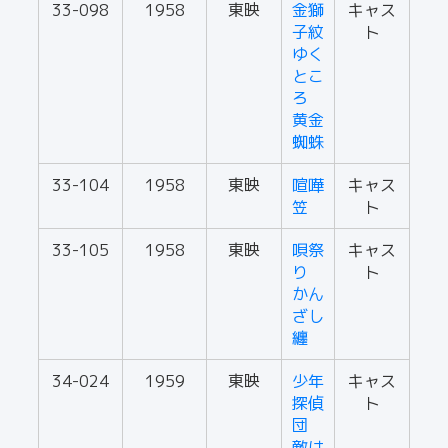
33-098
1958
東映
金獅
キャス
子紋
ト
ゆく
とこ
ろ
黄金
蜘蛛
33-104
1958
東映
喧嘩
キャス
笠
ト
33-105
1958
東映
唄祭
キャス
り
ト
かん
ざし
纏
34-024
1959
東映
少年
キャス
探偵
ト
団
敵は