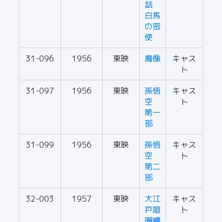
話
白馬
の密
使
31-096
1956
東映
魔像
キャス
ト
31-097
1956
東映
孫悟
キャス
空
ト
第一
部
31-099
1956
東映
孫悟
キャス
空
ト
第二
部
32-003
1957
東映
大江
キャス
戸喧
ト
嘩纏