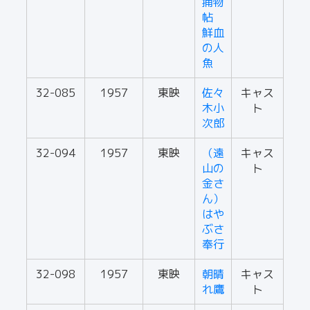
捕物
帖
鮮血
の人
魚
32-085
1957
東映
佐々
キャス
木小
ト
次郎
32-094
1957
東映
（遠
キャス
山の
ト
金さ
ん）
はや
ぶさ
奉行
32-098
1957
東映
朝晴
キャス
れ鷹
ト