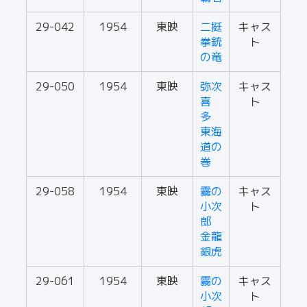
29-042
1954
東映
二挺
キャス
拳銃
ト
の竜
29-050
1954
東映
弥次
キャス
喜
ト
多
東海
道の
巻
29-058
1954
東映
霧の
キャス
小次
ト
郎
金龍
銀虎
29-061
1954
東映
霧の
キャス
小次
ト