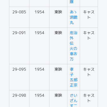
隊
29-085
1954
東映
あゝ
キャス
洞爺
ト
丸
29-091
1954
東映
忠治
キャス
外
ト
伝
火の
車お
万
29-095
1954
東映
孝
キャス
子
ト
五郎
正宗
29-098
1954
東映
さい
キャス
ざん
ト
す二