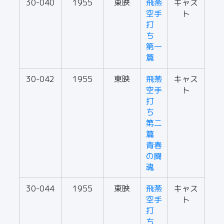
30-040
1955
東映
飛燕
キャス
空手
ト
打
ち
第一
篇
30-042
1955
東映
飛燕
キャス
空手
ト
打
ち
第二
篇
青春
の闘
魂
30-044
1955
東映
飛燕
キャス
空手
ト
打
ち