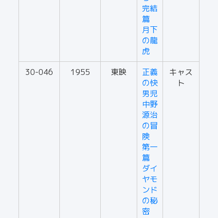
完結
篇
月下
の龍
虎
30-046
1955
東映
正義
キャス
の快
ト
男児
中野
源治
の冒
険
第一
篇
ダイ
ヤモ
ンド
の秘
密