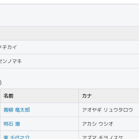
ノチカイ
センノマキ
人）
名前
カナ
青柳 竜太郎
アオヤギ リュウタロウ
明石 潮
アカシ ウシオ
東 千代之介
アズマ チヨノスケ