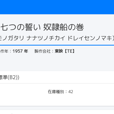
 七つの誓い 奴隷船の巻
ノガタリ ナナツノチカイ ドレイセンノマキ
製作年：
1957 年
製作会社：
東映【TE】
準(B2))
在庫種別：
42