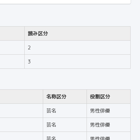
読み区分
2
3
名称区分
役割区分
芸名
男性俳優
芸名
男性俳優
芸名
男性俳優