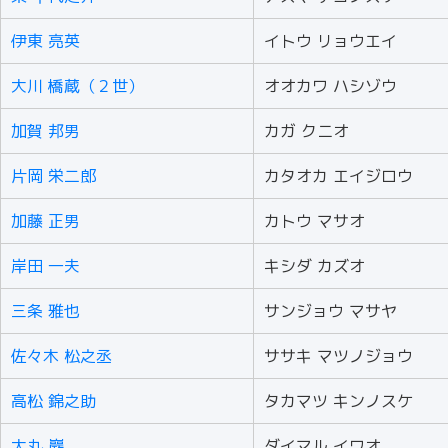
伊東 亮英
イトウ リョウエイ
大川 橋蔵（２世）
オオカワ ハシゾウ
加賀 邦男
カガ クニオ
片岡 栄二郎
カタオカ エイジロウ
加藤 正男
カトウ マサオ
岸田 一夫
キシダ カズオ
三条 雅也
サンジョウ マサヤ
佐々木 松之丞
ササキ マツノジョウ
高松 錦之助
タカマツ キンノスケ
大丸 巖
ダイマル イワオ