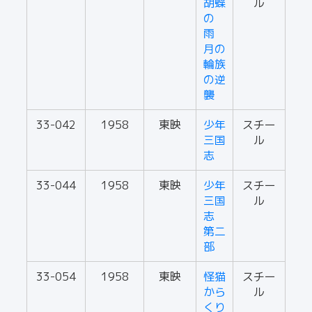
胡蝶
ル
の
雨
月の
輪族
の逆
襲
33-042
1958
東映
少年
スチー
三国
ル
志
33-044
1958
東映
少年
スチー
三国
ル
志
第二
部
33-054
1958
東映
怪猫
スチー
から
ル
くり