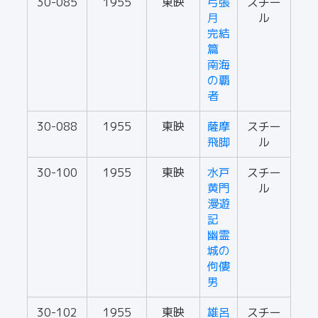
30-085
1955
東映
弓張
スチー
月
ル
完結
篇
南海
の覇
者
30-088
1955
東映
薩摩
スチー
飛脚
ル
30-100
1955
東映
水戸
スチー
黄門
ル
漫遊
記
幽霊
城の
佝僂
男
30-102
1955
東映
雄呂
スチー