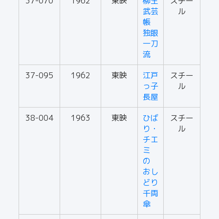
37-070
1962
東映
柳生
スチー
武芸
ル
帳
独眼
一刀
流
37-095
1962
東映
江戸
スチー
っ子
ル
長屋
38-004
1963
東映
ひば
スチー
り・
ル
チエ
ミ
の
おし
どり
千両
傘