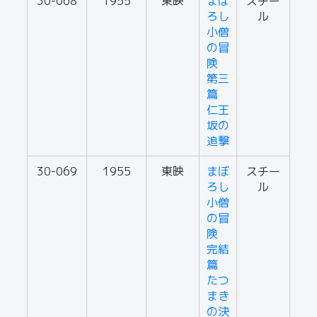
30-068
1955
東映
まぼ
スチー
ろし
ル
小僧
の冒
険
第三
篇
仁王
坂の
追撃
30-069
1955
東映
まぼ
スチー
ろし
ル
小僧
の冒
険
完結
篇
たつ
まき
の決