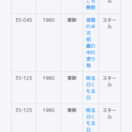
ころ
ル
無宿
35-045
1960
東映
草間
スチー
の半
ル
次
郎
霧の
中の
渡り
鳥
35-123
1960
東映
照る
スチー
日く
ル
もる
日
35-125
1960
東映
照る
スチー
日く
ル
もる
日