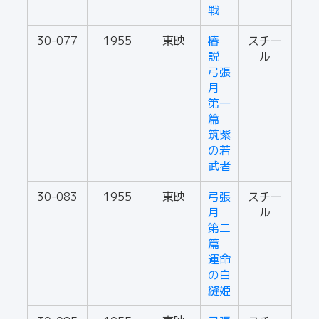
戦
30-077
1955
東映
椿
スチー
説
ル
弓張
月
第一
篇
筑紫
の若
武者
30-083
1955
東映
弓張
スチー
月
ル
第二
篇
運命
の白
縫姫