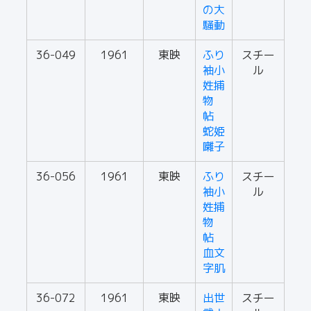
の大
騒動
36-049
1961
東映
ふり
スチー
袖小
ル
姓捕
物
帖
蛇姫
囃子
36-056
1961
東映
ふり
スチー
袖小
ル
姓捕
物
帖
血文
字肌
36-072
1961
東映
出世
スチー