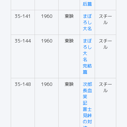
后篇
35-141
1960
東映
まぼ
スチー
ろし
ル
大名
35-144
1960
東映
まぼ
スチー
ろし
ル
大
名
完結
篇
35-148
1960
東映
次郎
スチー
長血
ル
笑
記
富士
見峠
の対