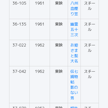
36-105
1961
東映
八州
スチー
血煙
ル
り笠
36-135
1961
東映
幽霊
スチー
五十
ル
三次
37-022
1962
東映
お姫
スチー
さま
ル
と髭
大名
37-042
1962
東映
伝七
スチー
捕物
ル
帖
影の
ない
男