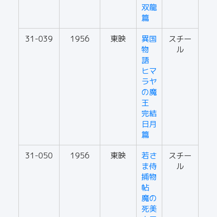
双龍
篇
31-039
1956
東映
異国
スチー
物
ル
語
ヒマ
ラヤ
の魔
王
完結
日月
篇
31-050
1956
東映
若さ
スチー
ま侍
ル
捕物
帖
魔の
死美