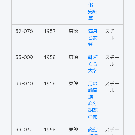
化
完結
篇
32-076
1957
東映
満月
スチー
乙女
ル
笠
33-009
1958
東映
緋ざ
スチー
くら
ル
大名
33-030
1958
東映
月の
スチー
輪奇
ル
談
変幻
胡蝶
の雨
33-032
1958
東映
変幻
スチー