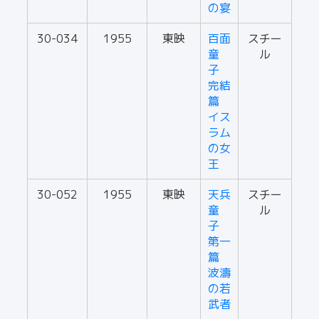
の宴
30-034
1955
東映
百面
スチー
童
ル
子
完結
篇
イス
ラム
の女
王
30-052
1955
東映
天兵
スチー
童
ル
子
第一
篇
波濤
の若
武者