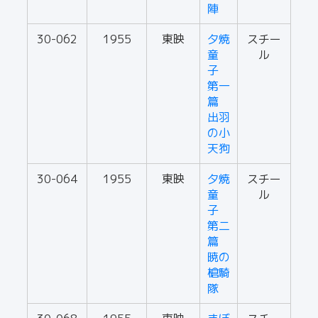
陣
30-062
1955
東映
夕焼
スチー
童
ル
子
第一
篇
出羽
の小
天狗
30-064
1955
東映
夕焼
スチー
童
ル
子
第二
篇
暁の
槍騎
隊