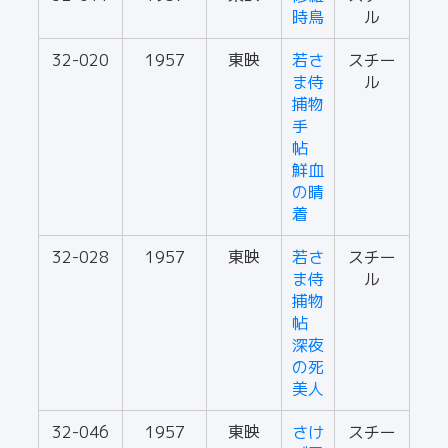
時鳥
ル
32-020
1957
東映
若さ
スチー
ま侍
ル
捕物
手
帖
鮮血
の晴
着
32-028
1957
東映
若さ
スチー
ま侍
ル
捕物
帖
深夜
の死
美人
32-046
1957
東映
さけ
スチー