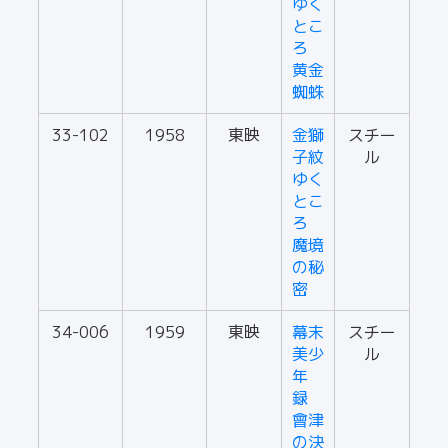
ゆく
とこ
ろ
黄金
蜘蛛
33-102
1958
東映
金獅
スチー
子紋
ル
ゆく
とこ
ろ
魔境
の秘
密
34-006
1959
東映
幕末
スチー
美少
ル
年
録
會津
の決