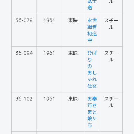
武士
ル
道
36-078
1961
東映
お世
スチー
継ぎ
ル
初道
中
36-094
1961
東映
ひば
スチー
り
ル
の
おし
ゃれ
狂女
36-102
1961
東映
お奉
スチー
行さ
ル
まと
娘た
ち