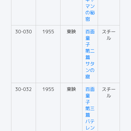
マン
の秘
密
30-030
1955
東映
百面
スチー
童
ル
子
第二
篇
サタ
ンの
窟
30-032
1955
東映
百面
スチー
童
ル
子
第三
篇
バテ
レン