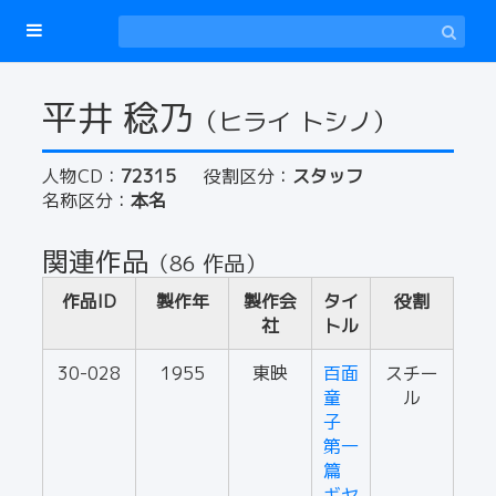
平井 稔乃
（ヒライ トシノ）
人物CD：
72315
役割区分：
スタッフ
名称区分：
本名
関連作品
（86 作品）
作品ID
製作年
製作会
タイ
役割
社
トル
30-028
1955
東映
百面
スチー
童
ル
子
第一
篇
ギヤ