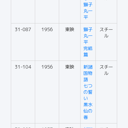
獅子
丸一
平
31-087
1956
東映
獅子
スチー
丸一
ル
平
完結
篇
31-104
1956
東映
新諸
スチー
国物
ル
語
七つ
の誓
い
黒水
仙の
巻