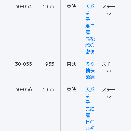
30-054
1955
東映
天兵
スチー
童
ル
子
第二
篇
高松
城の
密使
30-055
1955
東映
ふり
スチー
袖侠
ル
艶録
30-056
1955
東映
天兵
スチー
童
ル
子
完結
篇
日の
丸初