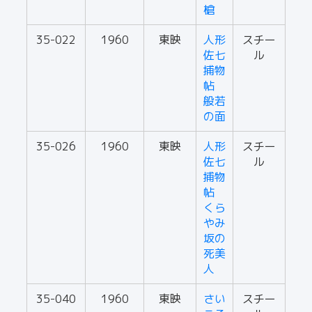
槍
35-022
1960
東映
人形
スチー
佐七
ル
捕物
帖
般若
の面
35-026
1960
東映
人形
スチー
佐七
ル
捕物
帖
くら
やみ
坂の
死美
人
35-040
1960
東映
さい
スチー