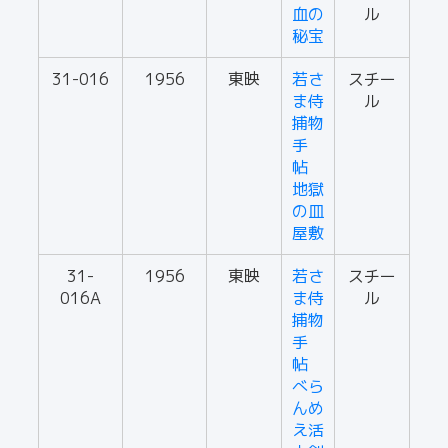
血の
ル
秘宝
31-016
1956
東映
若さ
スチー
ま侍
ル
捕物
手
帖
地獄
の皿
屋敷
31-
1956
東映
若さ
スチー
016A
ま侍
ル
捕物
手
帖
べら
んめ
え活