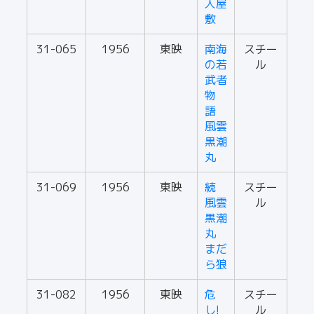
人屋
敷
31-065
1956
東映
南海
スチー
の若
ル
武者
物
語
風雲
黒潮
丸
31-069
1956
東映
続
スチー
風雲
ル
黒潮
丸
まだ
ら狼
31-082
1956
東映
危
スチー
し!
ル