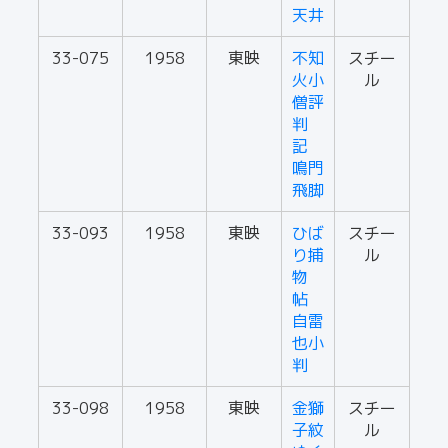
天井
33-075
1958
東映
不知
スチー
火小
ル
僧評
判
記
鳴門
飛脚
33-093
1958
東映
ひば
スチー
り捕
ル
物
帖
自雷
也小
判
33-098
1958
東映
金獅
スチー
子紋
ル