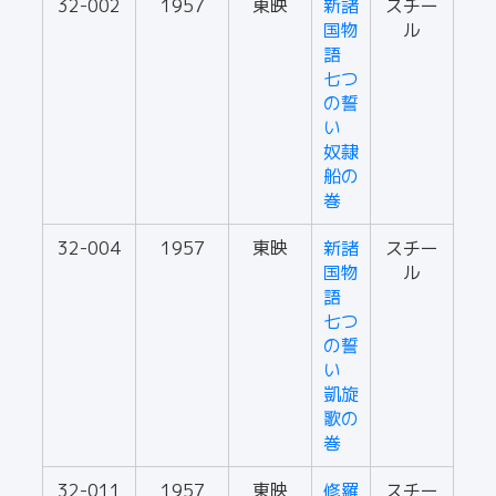
32-002
1957
東映
新諸
スチー
国物
ル
語
七つ
の誓
い
奴隷
船の
巻
32-004
1957
東映
新諸
スチー
国物
ル
語
七つ
の誓
い
凱旋
歌の
巻
32-011
1957
東映
修羅
スチー