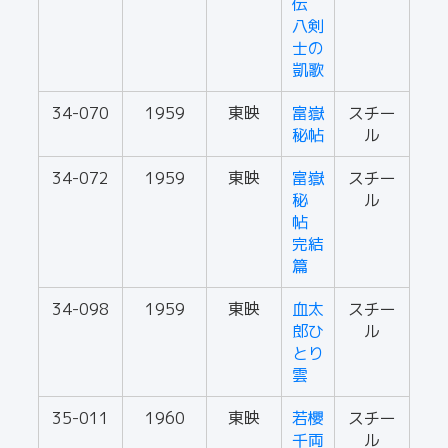
伝
八剣
士の
凱歌
34-070
1959
東映
富嶽
スチー
秘帖
ル
34-072
1959
東映
富嶽
スチー
秘
ル
帖
完結
篇
34-098
1959
東映
血太
スチー
郎ひ
ル
とり
雲
35-011
1960
東映
若櫻
スチー
千両
ル