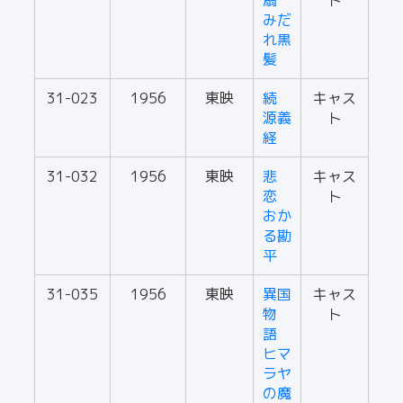
扇
ト
みだ
れ黒
髪
31-023
1956
東映
続
キャス
源義
ト
経
31-032
1956
東映
悲
キャス
恋
ト
おか
る勘
平
31-035
1956
東映
異国
キャス
物
ト
語
ヒマ
ラヤ
の魔