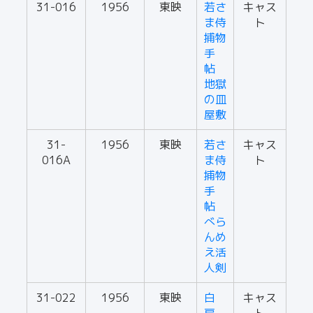
31-016
1956
東映
若さ
キャス
ま侍
ト
捕物
手
帖
地獄
の皿
屋敷
31-
1956
東映
若さ
キャス
016A
ま侍
ト
捕物
手
帖
べら
んめ
え活
人剣
31-022
1956
東映
白
キャス