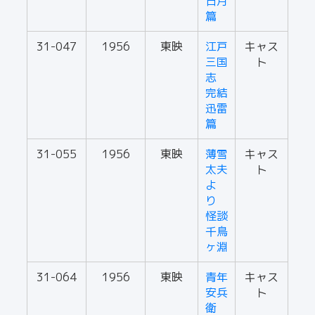
日月
篇
31-047
1956
東映
江戸
キャス
三国
ト
志
完結
迅雷
篇
31-055
1956
東映
薄雪
キャス
太夫
ト
よ
り
怪談
千鳥
ヶ淵
31-064
1956
東映
青年
キャス
安兵
ト
衛