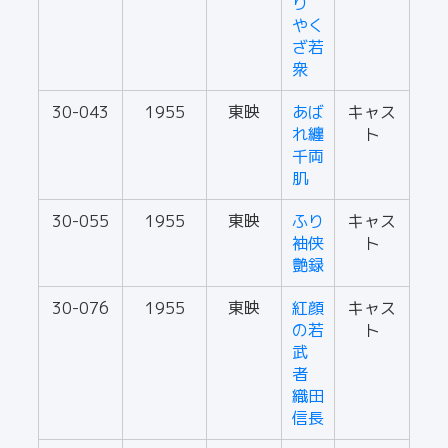
り
やく
ざ若
衆
30-043
1955
東映
あば
キャス
れ纏
ト
千両
肌
30-055
1955
東映
ふり
キャス
袖侠
ト
艶録
30-076
1955
東映
紅顔
キャス
の若
ト
武
者
織田
信長