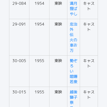
29-084
1954
東映
満月
キャス
狸ば
ト
やし
29-091
1954
東映
忠治
キャス
外
ト
伝
火の
車お
万
30-005
1955
東映
勢ぞ
キャス
ろ
ト
い
喧嘩
若衆
30-015
1955
東映
越後
キャス
獅子
ト
祭