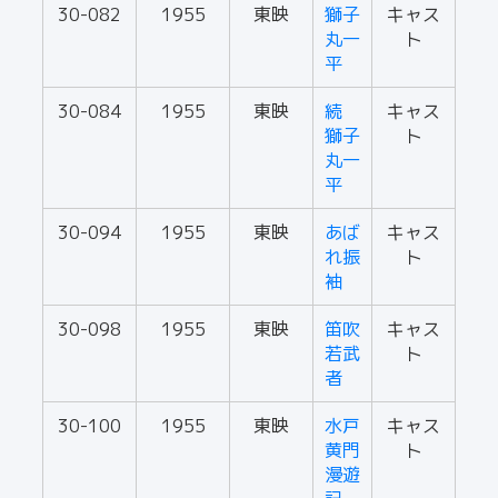
30-082
1955
東映
獅子
キャス
丸一
ト
平
30-084
1955
東映
続
キャス
獅子
ト
丸一
平
30-094
1955
東映
あば
キャス
れ振
ト
袖
30-098
1955
東映
笛吹
キャス
若武
ト
者
30-100
1955
東映
水戸
キャス
黄門
ト
漫遊