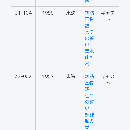
襲
31-104
1956
東映
新諸
キャス
国物
ト
語
七つ
の誓
い
黒水
仙の
巻
32-002
1957
東映
新諸
キャス
国物
ト
語
七つ
の誓
い
奴隷
船の
巻