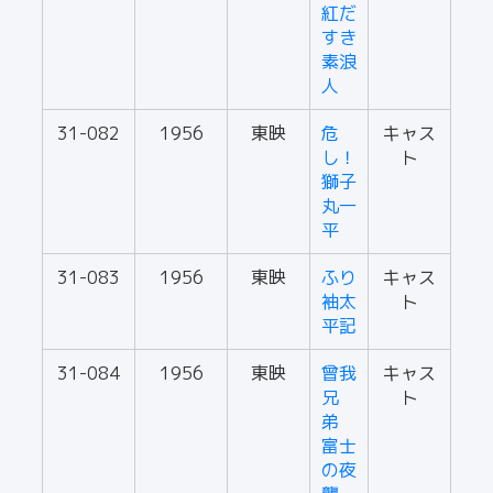
紅だ
すき
素浪
人
31-082
1956
東映
危
キャス
し！
ト
獅子
丸一
平
31-083
1956
東映
ふり
キャス
袖太
ト
平記
31-084
1956
東映
曾我
キャス
兄
ト
弟
富士
の夜