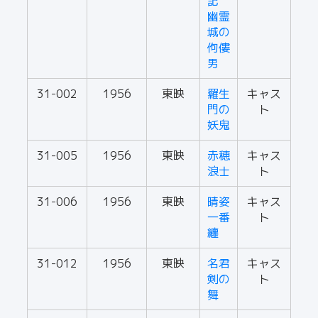
記
幽霊
城の
佝僂
男
31-002
1956
東映
羅生
キャス
門の
ト
妖鬼
31-005
1956
東映
赤穂
キャス
浪士
ト
31-006
1956
東映
晴姿
キャス
一番
ト
纏
31-012
1956
東映
名君
キャス
剣の
ト
舞