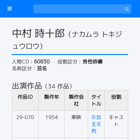
中村 時十郎
（ナカムラ トキジ
ュウロウ）
人物CD：
60830
役割区分：
男性俳優
名称区分：
芸名
出演作品
（34 作品）
作品ID
製作年
製作会
タイ
役割
社
トル
29-070
1954
東映
お坊
キャス
主天
ト
狗