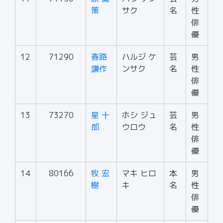
策
サク
名
性
俳
優
12
71290
春路
ハルジ ケ
芸
男
謙作
ンサク
名
性
俳
優
13
73270
星 十
ホシ ジュ
芸
男
郎
ウロウ
名
性
俳
優
14
80166
牧 宏
マキ ヒロ
本
男
樹
キ
名
性
俳
優