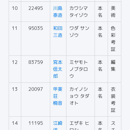
10
22495
川島
カワシマ
本
美
泰造
タイゾウ
名
術
11
95035
和田
ワダ サン
本
色
三造
ゾウ
名
彩
考
証
12
83759
宮本
ミヤモト
本
編
信太
ノブタロ
名
集
郎
ウ
13
20097
甲斐
カイノシ
本
衣
荘
ョウ タダ
名
装
楠音
オト
考
証
14
11195
江崎
エザキ ヒ
本
ス