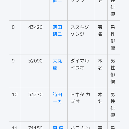
健二
ケンジ
名
性
俳
優
8
43420
薄田
ススキダ
芸
男
研二
ケンジ
名
性
俳
優
9
52090
大丸
ダイマル
本
男
巖
イワオ
名
性
俳
優
10
53270
時田
トキタ カ
本
男
一男
ズオ
名
性
俳
優
11
71150
原 健
ハラ ケン
芸
男