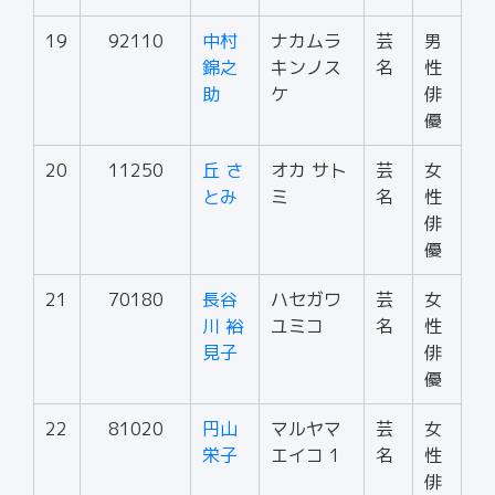
19
92110
中村
ナカムラ
芸
男
錦之
キンノス
名
性
助
ケ
俳
優
20
11250
丘 さ
オカ サト
芸
女
とみ
ミ
名
性
俳
優
21
70180
長谷
ハセガワ
芸
女
川 裕
ユミコ
名
性
見子
俳
優
22
81020
円山
マルヤマ
芸
女
栄子
エイコ 1
名
性
俳