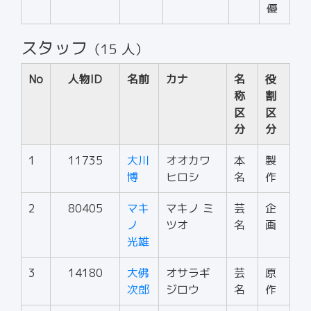
優
スタッフ
（15 人）
No
人物ID
名前
カナ
名
役
称
割
区
区
分
分
1
11735
大川
オオカワ
本
製
博
ヒロシ
名
作
2
80405
マキ
マキノ ミ
芸
企
ノ
ツオ
名
画
光雄
3
14180
大佛
オサラギ
芸
原
次郎
ジロウ
名
作