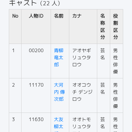
キャスト
（22 人）
No
人物ID
名前
カナ
名
役
称
割
区
区
分
分
1
00200
青柳
アオヤギ
芸
男
竜太
リュウタ
名
性
郎
ロウ
俳
優
2
11170
大河
オオコウ
芸
男
内 傳
チ デンジ
名
性
次郎
ロウ
俳
優
3
11630
大友
オオトモ
芸
男
柳太
リュウタ
名
性