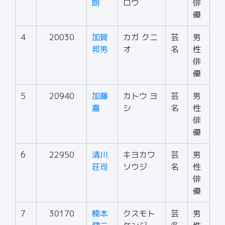
朗
ロウ
俳
優
4
20030
加賀
カガ クニ
芸
男
邦男
オ
名
性
俳
優
5
20940
加藤
カトウ ヨ
芸
男
嘉
シ
名
性
俳
優
6
22950
清川
キヨカワ
芸
男
荘司
ソウジ
名
性
俳
優
7
30170
楠本
クスモト
芸
男