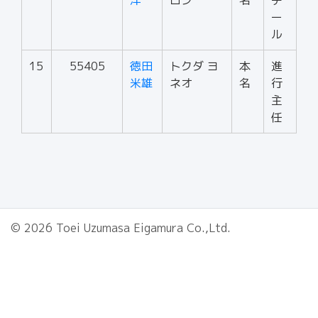
洋
ロシ
名
チ
ー
ル
15
55405
徳田
トクダ ヨ
本
進
米雄
ネオ
名
行
主
任
© 2026 Toei Uzumasa Eigamura Co.,Ltd.