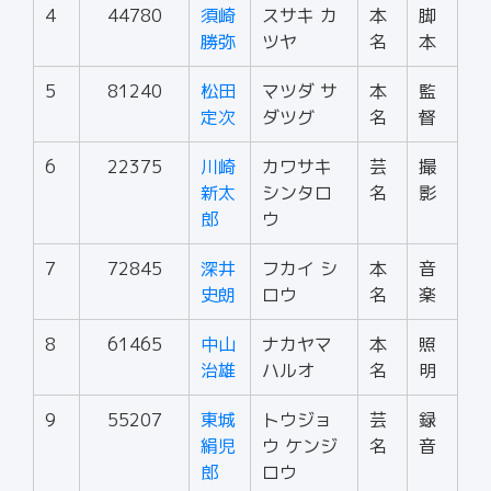
4
44780
須崎
スサキ カ
本
脚
勝弥
ツヤ
名
本
5
81240
松田
マツダ サ
本
監
定次
ダツグ
名
督
6
22375
川崎
カワサキ
芸
撮
新太
シンタロ
名
影
郎
ウ
7
72845
深井
フカイ シ
本
音
史朗
ロウ
名
楽
8
61465
中山
ナカヤマ
本
照
治雄
ハルオ
名
明
9
55207
東城
トウジョ
芸
録
絹児
ウ ケンジ
名
音
郎
ロウ