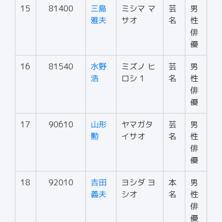
15
81400
三島
ミシマ マ
芸
男
雅夫
サオ
名
性
俳
優
16
81540
水野
ミズノ ヒ
芸
男
浩
ロシ 1
名
性
俳
優
17
90610
山形
ヤマガタ
芸
男
勲
イサオ
名
性
俳
優
18
92010
吉田
ヨシダ ヨ
本
男
義夫
シオ
名
性
俳
優