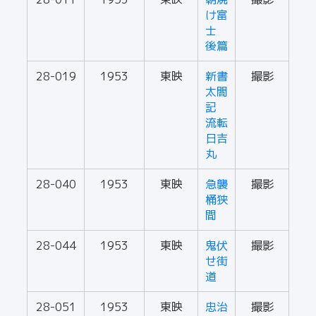
け富
士
後篇
28-019
1953
東映
新書
撮影
太閤
記
流転
日吉
丸
28-040
1953
東映
急襲
撮影
桶狭
間
28-044
1953
東映
鬼伏
撮影
せ街
道
28-051
1953
東映
忠治
撮影