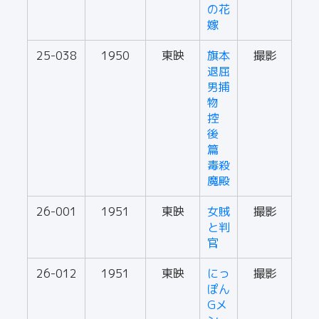
の花
嫁
25-038
1950
東映
旗本
撮影
退屈
男捕
物
控
後
篇
毒殺
魔殿
26-001
1951
東映
女賊
撮影
と判
官
26-012
1951
東映
にっ
撮影
ぽん
Gメ