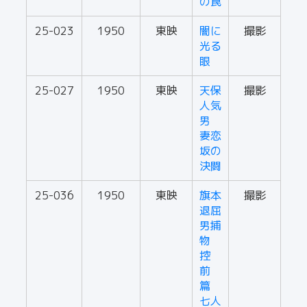
の罠
25-023
1950
東映
闇に
撮影
光る
眼
25-027
1950
東映
天保
撮影
人気
男
妻恋
坂の
決闘
25-036
1950
東映
旗本
撮影
退屈
男捕
物
控
前
篇
七人