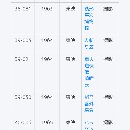
38-081
1963
東映
銭形
撮影
平次
捕物
控
39-003
1964
東映
人斬
撮影
り笠
39-021
1964
東映
車夫
撮影
遊侠
伝
喧嘩
辰
39-030
1964
東映
新吾
撮影
番外
勝負
40-006
1965
東映
バラ
撮影
ケツ