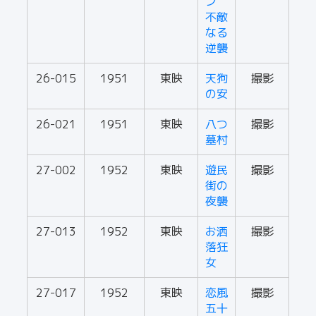
ン
不敵
なる
逆襲
26-015
1951
東映
天狗
撮影
の安
26-021
1951
東映
八つ
撮影
墓村
27-002
1952
東映
遊民
撮影
街の
夜襲
27-013
1952
東映
お洒
撮影
落狂
女
27-017
1952
東映
恋風
撮影
五十