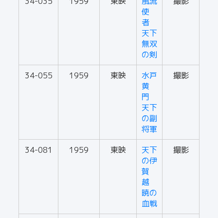
34-035
1959
東映
風流
撮影
使
者
天下
無双
の剣
34-055
1959
東映
水戸
撮影
黄
門
天下
の副
将軍
34-081
1959
東映
天下
撮影
の伊
賀
越
暁の
血戦