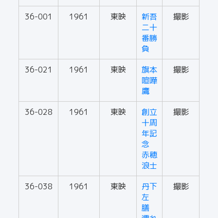
36-001
1961
東映
新吾
撮影
二十
番勝
負
36-021
1961
東映
旗本
撮影
喧嘩
鷹
36-028
1961
東映
創立
撮影
十周
年記
念
赤穂
浪士
36-038
1961
東映
丹下
撮影
左
膳