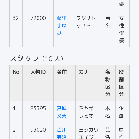
優
32
72000
藤里
フジサト
芸
女
まゆ
マユミ
名
性
み
俳
優
スタッフ
（10 人）
No
人物ID
名前
カナ
名
役
称
割
区
区
分
分
1
83395
宮城
ミヤギ
本
企
文夫
フミオ
名
画
2
93020
吉川
ヨシカワ
芸
原
英治
エイジ
名
作