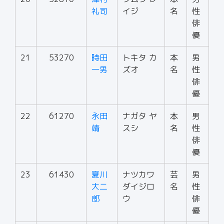
礼司
イジ
名
性
俳
優
21
53270
時田
トキタ カ
本
男
一男
ズオ
名
性
俳
優
22
61270
永田
ナガタ ヤ
本
男
靖
スシ
名
性
俳
優
23
61430
夏川
ナツカワ
芸
男
大二
ダイジロ
名
性
郎
ウ
俳
優