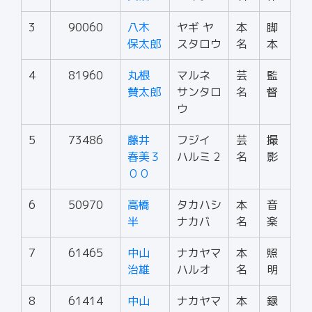
3
90060
八木
ヤギ ヤ
本
脚
保太郎
スタロウ
名
本
4
81960
丸根
マルネ
芸
監
賛太郎
サンタロ
名
督
ウ
5
73486
藤井
フジイ
芸
撮
春美３
ハルミ 2
名
影
００
6
50970
高橋
タカハシ
本
音
半
ナカバ
名
楽
7
61465
中山
ナカヤマ
本
照
治雄
ハルオ
名
明
8
61414
中山
ナカヤマ
本
録