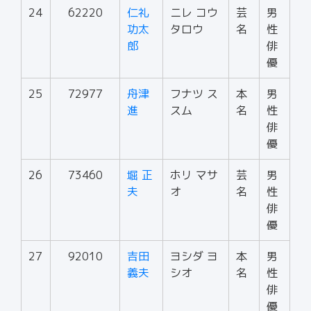
24
62220
仁礼
ニレ コウ
芸
男
功太
タロウ
名
性
郎
俳
優
25
72977
舟津
フナツ ス
本
男
進
スム
名
性
俳
優
26
73460
堀 正
ホリ マサ
芸
男
夫
オ
名
性
俳
優
27
92010
吉田
ヨシダ ヨ
本
男
義夫
シオ
名
性
俳
優