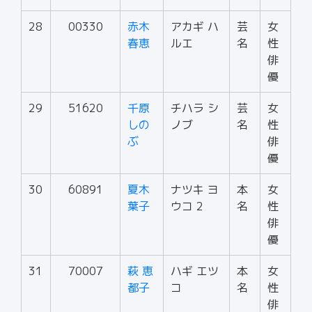
28
00330
赤木
アカギ ハ
芸
女
春恵
ルエ
名
性
俳
優
29
51620
千原
チハラ シ
芸
女
しの
ノブ
名
性
ぶ
俳
優
30
60891
夏木
ナツキ ヨ
本
女
葉子
ウコ 2
名
性
俳
優
31
70007
萩 恵
ハギ エツ
本
女
都子
コ
名
性
俳