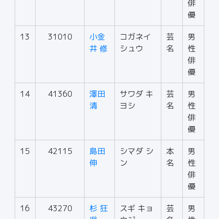
俳
優
13
31010
小金
コガネイ
芸
男
井 修
シュウ
名
性
俳
優
14
41360
澤田
サワダ キ
芸
男
清
ヨシ
名
性
俳
優
15
42115
島田
シマダ シ
本
男
伸
ン
名
性
俳
優
16
43270
杉 狂
スギ キョ
芸
男