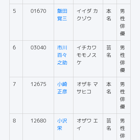
5
01670
飯田
イイダ カ
本
男
覚三
クゾウ
名
性
俳
優
6
03040
市川
イチカワ
芸
男
百々
モモノス
名
性
之助
ケ
俳
優
7
12675
小崎
オザキ マ
本
男
正彦
サヒコ
名
性
俳
優
8
12680
小沢
オザワ エ
芸
男
栄
イ
名
性
俳