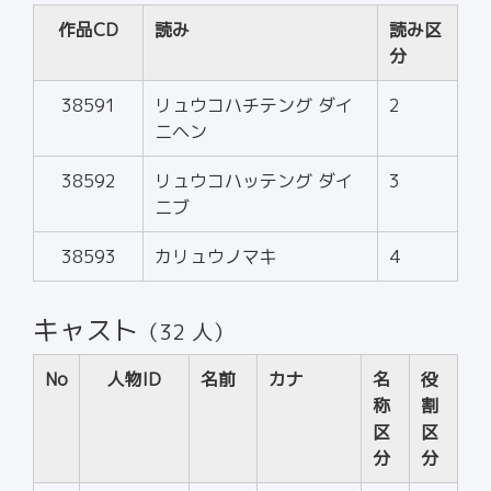
作品CD
読み
読み区
分
38591
リュウコハチテング ダイ
2
ニヘン
38592
リュウコハッテング ダイ
3
ニブ
38593
カリュウノマキ
4
キャスト
（32 人）
No
人物ID
名前
カナ
名
役
称
割
区
区
分
分