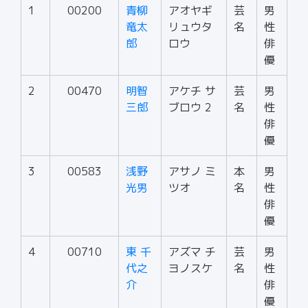
1
00200
青柳
アオヤギ
芸
男
竜太
リュウタ
名
性
郎
ロウ
俳
優
2
00470
明智
アケチ サ
芸
男
三郎
ブロウ 2
名
性
俳
優
3
00583
浅野
アサノ ミ
本
男
光男
ツオ
名
性
俳
優
4
00710
東 千
アズマ チ
芸
男
代之
ヨノスケ
名
性
介
俳
優