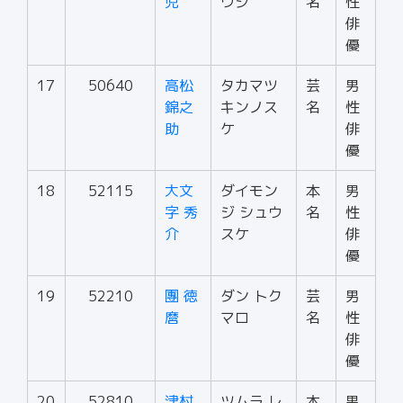
児
ウジ
名
性
俳
優
17
50640
高松
タカマツ
芸
男
錦之
キンノス
名
性
助
ケ
俳
優
18
52115
大文
ダイモン
本
男
字 秀
ジ シュウ
名
性
介
スケ
俳
優
19
52210
團 徳
ダン トク
芸
男
麿
マロ
名
性
俳
優
20
52810
津村
ツムラ レ
本
男