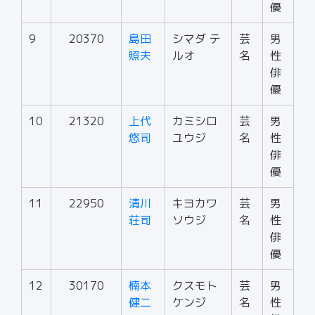
優
9
20370
島田
シマダ テ
芸
男
照夫
ルオ
名
性
俳
優
10
21320
上代
カミシロ
芸
男
悠司
ユウジ
名
性
俳
優
11
22950
清川
キヨカワ
芸
男
荘司
ソウジ
名
性
俳
優
12
30170
楠本
クスモト
芸
男
健二
ケンジ
名
性