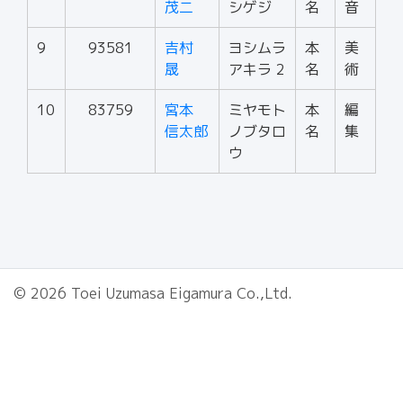
茂二
シゲジ
名
音
9
93581
吉村
ヨシムラ
本
美
晟
アキラ 2
名
術
10
83759
宮本
ミヤモト
本
編
信太郎
ノブタロ
名
集
ウ
© 2026 Toei Uzumasa Eigamura Co.,Ltd.