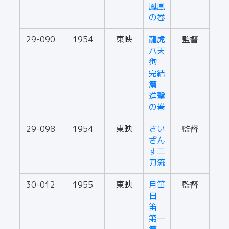
鳳凰
の巻
29-090
1954
東映
龍虎
監督
八天
狗
完結
篇
進撃
の巻
29-098
1954
東映
さい
監督
ざん
す二
刀流
30-012
1955
東映
月笛
監督
日
笛
第一