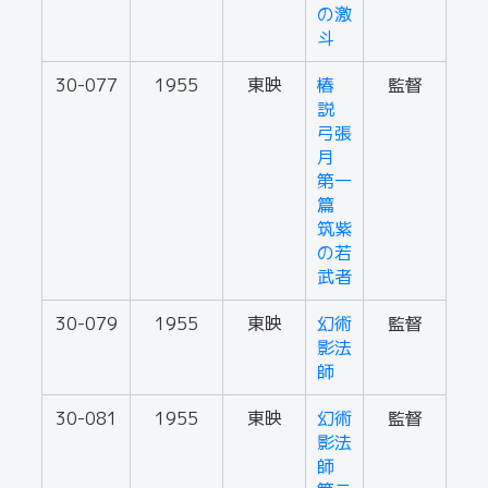
の激
斗
30-077
1955
東映
椿
監督
説
弓張
月
第一
篇
筑紫
の若
武者
30-079
1955
東映
幻術
監督
影法
師
30-081
1955
東映
幻術
監督
影法
師