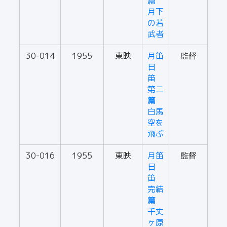
篇
月下
の若
武者
30-014
1955
東映
月笛
監督
日
笛
第二
篇
白馬
空を
飛ぶ
30-016
1955
東映
月笛
監督
日
笛
完結
篇
千丈
ヶ原