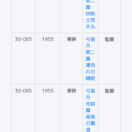
第二
篇
快剣
士梵
天丸
30-083
1955
東映
弓張
監督
月
第二
篇
運命
の白
縫姫
30-085
1955
東映
弓張
監督
月
完結
篇
南海
の覇
者