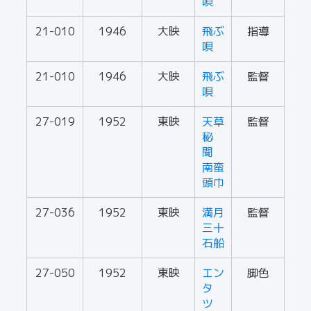
唄
21-010
1946
大映
飛ぶ
指導
唄
21-010
1946
大映
飛ぶ
監督
唄
27-019
1952
東映
天草
監督
秘
聞
南蛮
頭巾
27-036
1952
東映
満月
監督
三十
石船
27-050
1952
東映
エン
脚色
タ
ツ