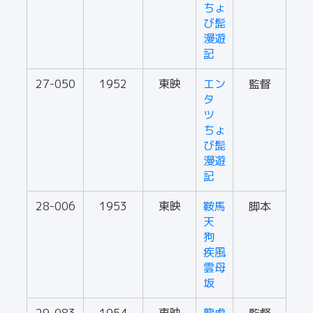
ちょ
び髭
漫遊
記
27-050
1952
東映
エン
監督
タ
ツ
ちょ
び髭
漫遊
記
28-006
1953
東映
鞍馬
脚本
天
狗
疾風
雲母
坂