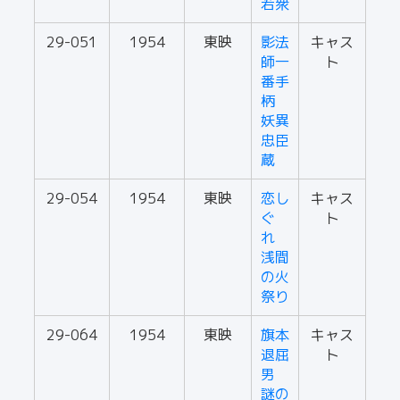
若衆
29-051
1954
東映
影法
キャス
師一
ト
番手
柄
妖異
忠臣
蔵
29-054
1954
東映
恋し
キャス
ぐ
ト
れ
浅間
の火
祭り
29-064
1954
東映
旗本
キャス
退屈
ト
男
謎の