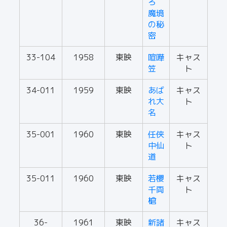
ろ
魔境
の秘
密
33-104
1958
東映
喧嘩
キャス
笠
ト
34-011
1959
東映
あば
キャス
れ大
ト
名
35-001
1960
東映
任侠
キャス
中仙
ト
道
35-011
1960
東映
若櫻
キャス
千両
ト
槍
36-
1961
東映
新諸
キャス