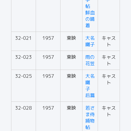
帖
鮮血
の晴
着
32-021
1957
東映
大名
キャス
囃子
ト
32-023
1957
東映
雨の
キャス
花笠
ト
32-025
1957
東映
大名
キャス
囃
ト
子
后篇
32-028
1957
東映
若さ
キャス
ま侍
ト
捕物
帖