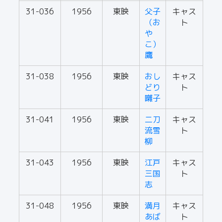
31-036
1956
東映
父子
キャス
（お
ト
や
こ）
鷹
31-038
1956
東映
おし
キャス
どり
ト
囃子
31-041
1956
東映
二刀
キャス
流雪
ト
柳
31-043
1956
東映
江戸
キャス
三国
ト
志
31-048
1956
東映
満月
キャス
あば
ト