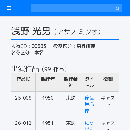
浅野 光男
（アサノ ミツオ）
人物CD：
00583
役割区分：
男性俳優
名称区分：
本名
出演作品
（99 作品）
作品ID
製作年
製作会
タイ
役割
社
トル
25-008
1950
東映
俺は
キャス
用心
ト
棒
26-012
1951
東映
にっ
キャス
ぽん
ト