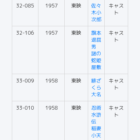
32-085
1957
東映
佐々
キャス
木小
ト
次郎
32-106
1957
東映
旗本
キャス
退屈
ト
男
謎の
蛇姫
屋敷
33-009
1958
東映
緋ざ
キャス
くら
ト
大名
33-010
1958
東映
忍術
キャス
水滸
ト
伝
稲妻
小天