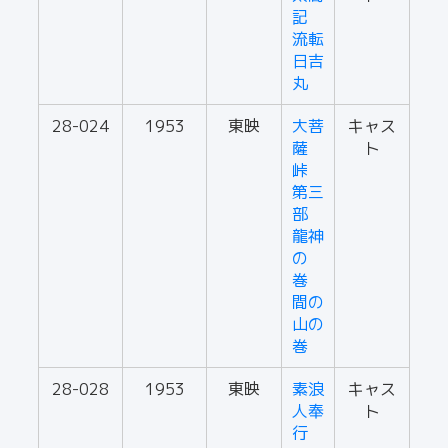
記
流転
日吉
丸
28-024
1953
東映
大菩
キャス
薩
ト
峠
第三
部
龍神
の
巻
間の
山の
巻
28-028
1953
東映
素浪
キャス
人奉
ト
行