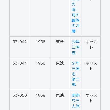
の
雨
月の
輪族
の逆
襲
33-042
1958
東映
少年
キャス
三国
ト
志
33-044
1958
東映
少年
キャス
三国
ト
志
第二
部
33-050
1958
東映
唄祭
キャス
り三
ト
人旅