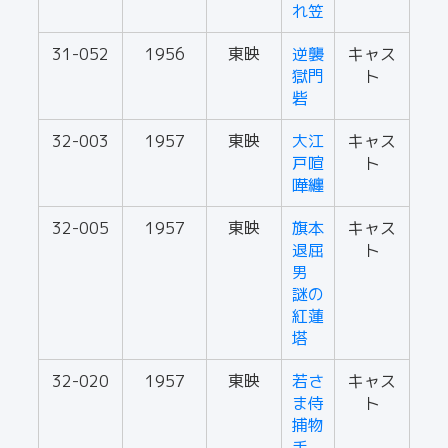
れ笠
31-052
1956
東映
逆襲
キャス
獄門
ト
砦
32-003
1957
東映
大江
キャス
戸喧
ト
嘩纏
32-005
1957
東映
旗本
キャス
退屈
ト
男
謎の
紅蓮
塔
32-020
1957
東映
若さ
キャス
ま侍
ト
捕物
手