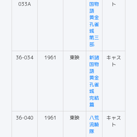
033A
国物
ト
語
黄金
孔雀
城
第三
部
36-034
1961
東映
新諸
キャス
国物
ト
語
黄金
孔雀
城
完結
篇
36-040
1961
東映
八荒
キャス
流騎
ト
隊