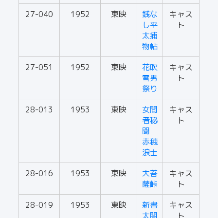
27-040
1952
東映
銭な
キャス
し平
ト
太捕
物帖
27-051
1952
東映
花吹
キャス
雪男
ト
祭り
28-013
1953
東映
女間
キャス
者秘
ト
聞
赤穂
浪士
28-016
1953
東映
大菩
キャス
薩峠
ト
28-019
1953
東映
新書
キャス
太閤
ト