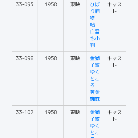
33-093
1958
東映
ひば
キャス
り捕
ト
物
帖
自雷
也小
判
33-098
1958
東映
金獅
キャス
子紋
ト
ゆく
とこ
ろ
黄金
蜘蛛
33-102
1958
東映
金獅
キャス
子紋
ト
ゆく
とこ