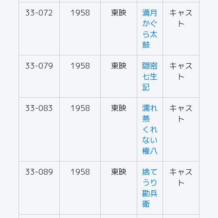
33-072
1958
東映
満月
キャス
かぐ
ト
ら太
鼓
33-079
1958
東映
隠密
キャス
七生
ト
記
33-083
1958
東映
濡れ
キャス
燕
ト
くれ
ない
権八
33-089
1958
東映
捨て
キャス
うり
ト
勘兵
衛