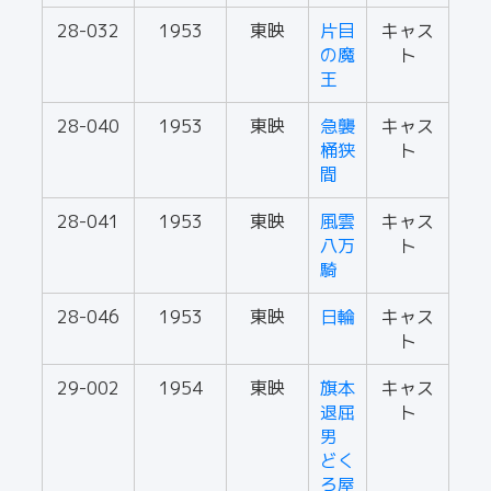
28-032
1953
東映
片目
キャス
の魔
ト
王
28-040
1953
東映
急襲
キャス
桶狭
ト
間
28-041
1953
東映
風雲
キャス
八万
ト
騎
28-046
1953
東映
日輪
キャス
ト
29-002
1954
東映
旗本
キャス
退屈
ト
男
どく
ろ屋