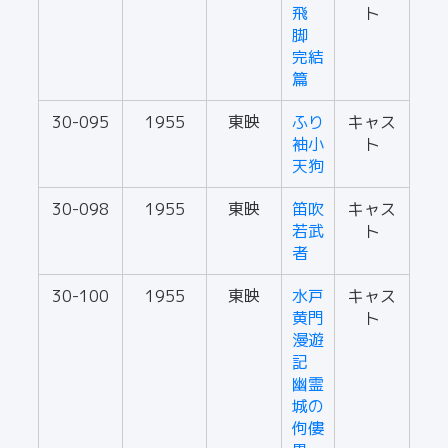
飛
ト
脚
完結
篇
30-095
1955
東映
ふり
キャス
袖小
ト
天狗
30-098
1955
東映
笛吹
キャス
若武
ト
者
30-100
1955
東映
水戸
キャス
黄門
ト
漫遊
記
幽霊
城の
佝僂