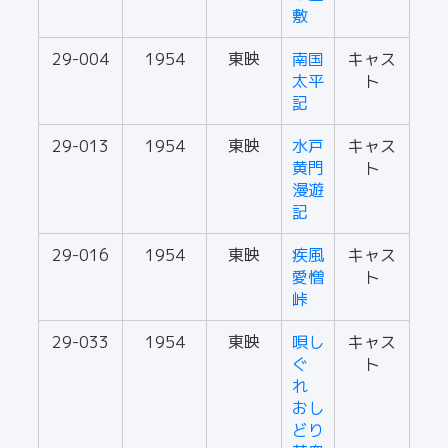
敷
29-004
1954
東映
南国
キャス
太平
ト
記
29-013
1954
東映
水戸
キャス
黄門
ト
漫遊
記
29-016
1954
東映
疾風
キャス
愛憎
ト
峠
29-033
1954
東映
唄し
キャス
ぐ
ト
れ
おし
どり