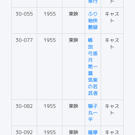
奉行
ト
30-055
1955
東映
ふり
キャス
袖侠
ト
艶録
30-077
1955
東映
椿
キャス
説
ト
弓張
月
第一
篇
筑紫
の若
武者
30-082
1955
東映
獅子
キャス
丸一
ト
平
30-092
1955
東映
薩摩
キャス