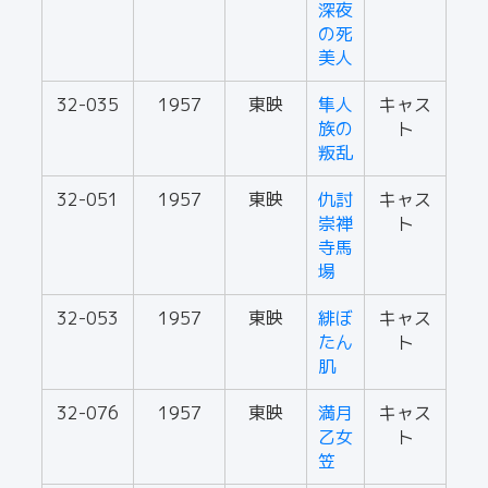
深夜
の死
美人
32-035
1957
東映
隼人
キャス
族の
ト
叛乱
32-051
1957
東映
仇討
キャス
崇禅
ト
寺馬
場
32-053
1957
東映
緋ぼ
キャス
たん
ト
肌
32-076
1957
東映
満月
キャス
乙女
ト
笠