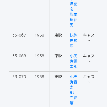
演記
念
旗本
退屈
男
33-067
1958
東映
快傑
キャス
黒頭
ト
巾
33-068
1958
東映
小天
キャス
狗霧
ト
太郎
33-070
1958
東映
小天
キャス
狗霧
ト
太
郎
完結
篇