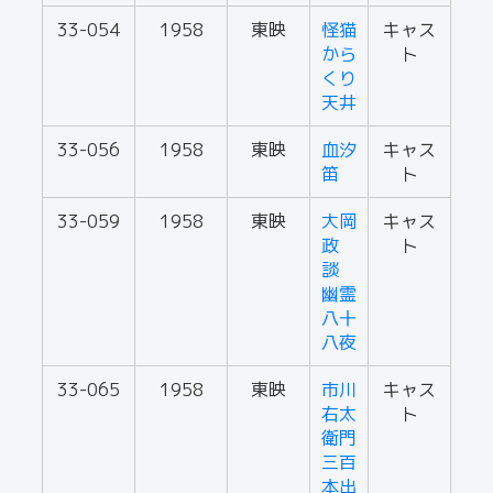
33-054
1958
東映
怪猫
キャス
から
ト
くり
天井
33-056
1958
東映
血汐
キャス
笛
ト
33-059
1958
東映
大岡
キャス
政
ト
談
幽霊
八十
八夜
33-065
1958
東映
市川
キャス
右太
ト
衛門
三百
本出