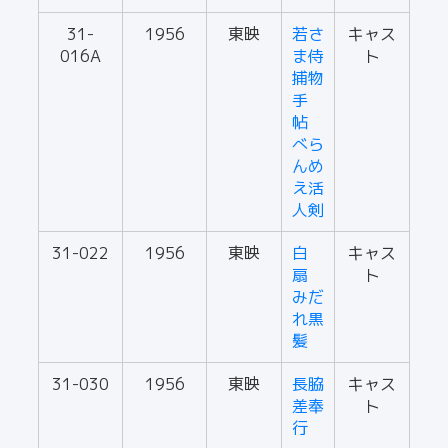
31-
1956
東映
若さ
キャス
016A
ま侍
ト
捕物
手
帖
べら
んめ
え活
人剣
31-022
1956
東映
白
キャス
扇
ト
みだ
れ黒
髪
31-030
1956
東映
長脇
キャス
差奉
ト
行