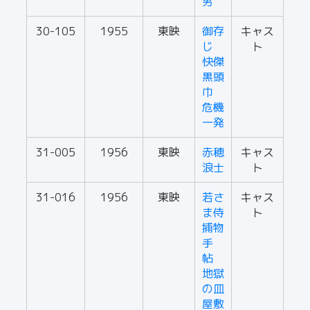
男
30-105
1955
東映
御存
キャス
じ
ト
快傑
黒頭
巾
危機
一発
31-005
1956
東映
赤穂
キャス
浪士
ト
31-016
1956
東映
若さ
キャス
ま侍
ト
捕物
手
帖
地獄
の皿
屋敷