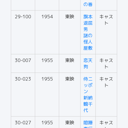
の巻
29-100
1954
東映
旗本
キャス
退屈
ト
男
謎の
怪人
屋敷
30-007
1955
東映
恋天
キャス
狗
ト
30-023
1955
東映
侍ニ
キャス
ッポ
ト
ン
新納
鶴千
代
30-027
1955
東映
喧嘩
キャス