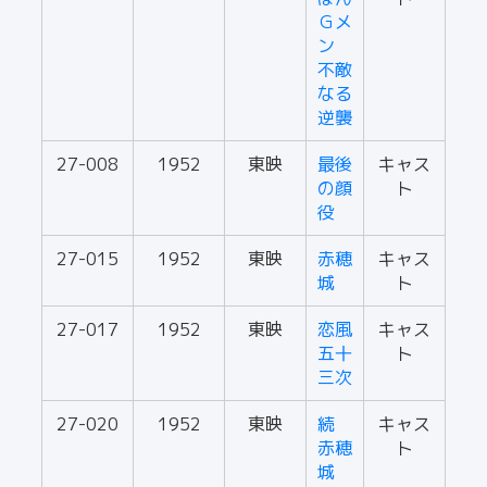
Ｇメ
ン
不敵
なる
逆襲
27-008
1952
東映
最後
キャス
の顔
ト
役
27-015
1952
東映
赤穂
キャス
城
ト
27-017
1952
東映
恋風
キャス
五十
ト
三次
27-020
1952
東映
続
キャス
赤穂
ト
城