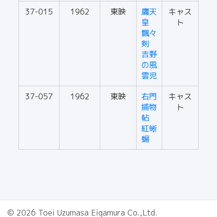
37-015
1962
東映
鷹天
キャス
皇
ト
飄々
剣
吉野
の風
雲児
37-057
1962
東映
右門
キャス
捕物
ト
帖
紅蜥
蝪
© 2026 Toei Uzumasa Eigamura Co.,Ltd.