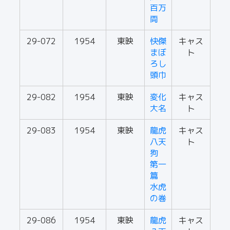
百万
両
29-072
1954
東映
快傑
キャス
まぼ
ト
ろし
頭巾
29-082
1954
東映
変化
キャス
大名
ト
29-083
1954
東映
龍虎
キャス
八天
ト
狗
第一
篇
水虎
の巻
29-086
1954
東映
龍虎
キャス