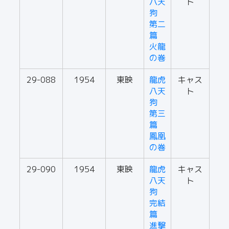
八天
ト
狗
第二
篇
火龍
の巻
29-088
1954
東映
龍虎
キャス
八天
ト
狗
第三
篇
鳳凰
の巻
29-090
1954
東映
龍虎
キャス
八天
ト
狗
完結
篇
進撃