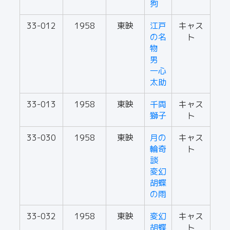
狗
33-012
1958
東映
江戸
キャス
の名
ト
物
男
一心
太助
33-013
1958
東映
千両
キャス
獅子
ト
33-030
1958
東映
月の
キャス
輪奇
ト
談
変幻
胡蝶
の雨
33-032
1958
東映
変幻
キャス
胡蝶
ト