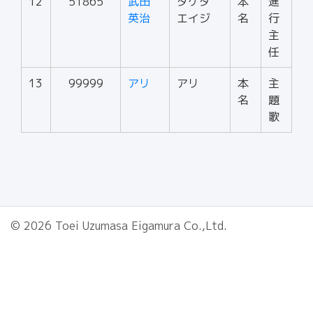
12
51865
武田
タケダ
本
進
英治
エイジ
名
行
主
任
13
99999
アリ
アリ
本
主
名
題
歌
© 2026 Toei Uzumasa Eigamura Co.,Ltd.