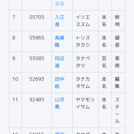
００
7
05705
入江
イリエ
本
照
進
ススム
名
明
8
55965
鳥巣
トリス
本
録
隆
タカシ
名
音
9
53085
田辺
タナベ
芸
美
達
タツ
名
術
10
52693
田中
タナカ
本
編
修
オサム
名
集
11
92485
山守
ヤマモリ
本
ス
勇
イサム
名
チ
ー
ル