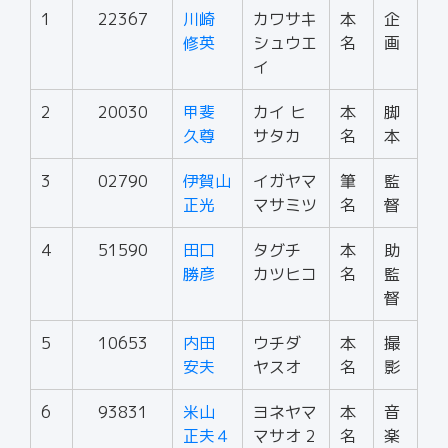
1
22367
川崎
カワサキ
本
企
修英
シュウエ
名
画
イ
2
20030
甲斐
カイ ヒ
本
脚
久尊
サタカ
名
本
3
02790
伊賀山
イガヤマ
筆
監
正光
マサミツ
名
督
4
51590
田口
タグチ
本
助
勝彦
カツヒコ
名
監
督
5
10653
内田
ウチダ
本
撮
安夫
ヤスオ
名
影
6
93831
米山
ヨネヤマ
本
音
正夫４
マサオ 2
名
楽