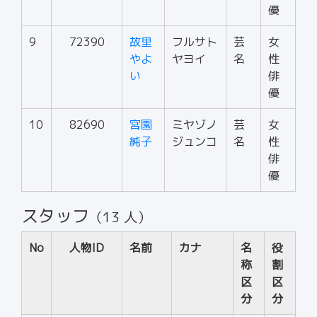
優
9
72390
故里
フルサト
芸
女
やよ
ヤヨイ
名
性
い
俳
優
10
82690
宮園
ミヤゾノ
芸
女
純子
ジュンコ
名
性
俳
優
スタッフ
（13 人）
No
人物ID
名前
カナ
名
役
称
割
区
区
分
分