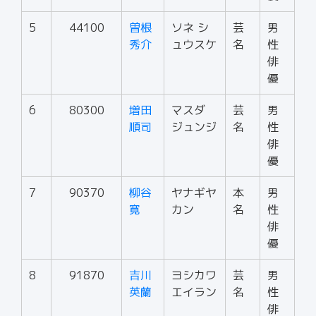
5
44100
曽根
ソネ シ
芸
男
秀介
ュウスケ
名
性
俳
優
6
80300
増田
マスダ
芸
男
順司
ジュンジ
名
性
俳
優
7
90370
柳谷
ヤナギヤ
本
男
寛
カン
名
性
俳
優
8
91870
吉川
ヨシカワ
芸
男
英蘭
エイラン
名
性
俳