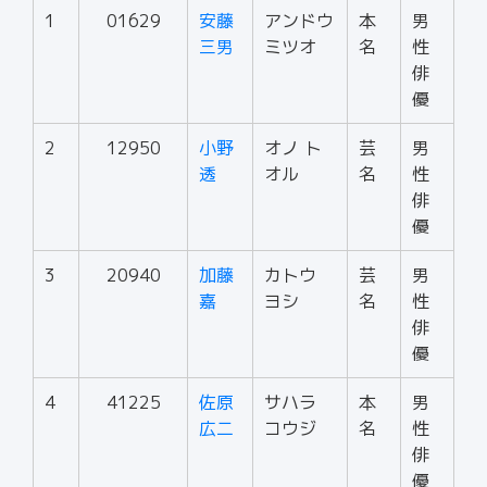
1
01629
安藤
アンドウ
本
男
三男
ミツオ
名
性
俳
優
2
12950
小野
オノ ト
芸
男
透
オル
名
性
俳
優
3
20940
加藤
カトウ
芸
男
嘉
ヨシ
名
性
俳
優
4
41225
佐原
サハラ
本
男
広二
コウジ
名
性
俳
優