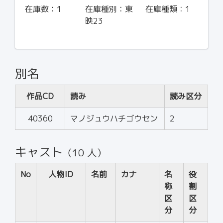
在庫数：
1
在庫種別：
東
在庫種類：
1
映23
別名
作品CD
読み
読み区分
40360
マノジュウハチゴウセン
2
キャスト
（10 人）
No
人物ID
名前
カナ
名
役
称
割
区
区
分
分