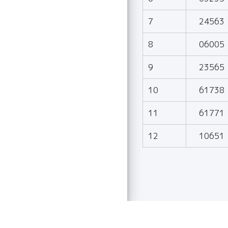
7
24563
8
06005
9
23565
10
61738
11
61771
12
10651
© 2026 Toei Uzumasa E