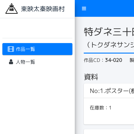
東映太秦映画村
特ダネ三十
（トクダネサン
作品一覧
作品CD：
34-020
人物一覧
資料
No:1.ポスター(標
在庫数：
1