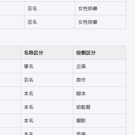
芸名
女性俳優
芸名
女性俳優
名称区分
役割区分
筆名
企画
芸名
原作
本名
脚本
本名
助監督
本名
撮影
本名
音楽