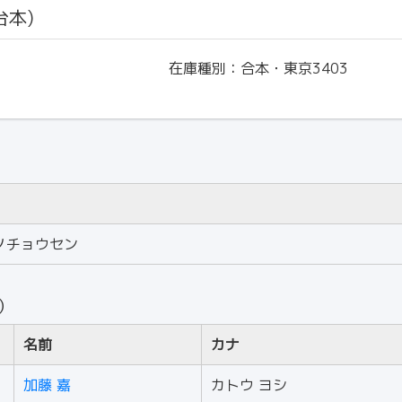
台本)
在庫種別：
合本・東京3403
ノチョウセン
人）
名前
カナ
加藤 嘉
カトウ ヨシ