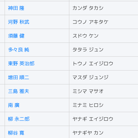
神田 隆
カンダ タカシ
河野 秋武
コウノ アキタケ
須藤 健
スドウ ケン
多々良 純
タタラ ジュン
東野 英治郎
トウノ エイジロウ
増田 順二
マスダ ジュンジ
三島 雅夫
ミシマ マサオ
南 廣
ミナミ ヒロシ
柳 永二郎
ヤナギ エイジロウ
柳谷 寛
ヤナギヤ カン