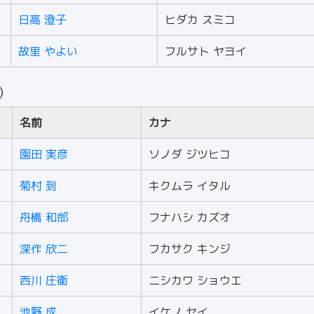
日高 澄子
ヒダカ スミコ
故里 やよい
フルサト ヤヨイ
人）
名前
カナ
園田 実彦
ソノダ ジツヒコ
菊村 到
キクムラ イタル
舟橋 和郎
フナハシ カズオ
深作 欣二
フカサク キンジ
西川 庄衛
ニシカワ ショウエ
池野 成
イケノ セイ