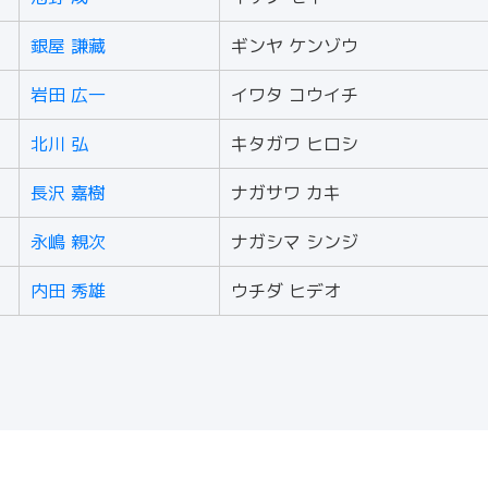
銀屋 謙藏
ギンヤ ケンゾウ
岩田 広一
イワタ コウイチ
北川 弘
キタガワ ヒロシ
長沢 嘉樹
ナガサワ カキ
永嶋 親次
ナガシマ シンジ
内田 秀雄
ウチダ ヒデオ
igamura Co.,Ltd.