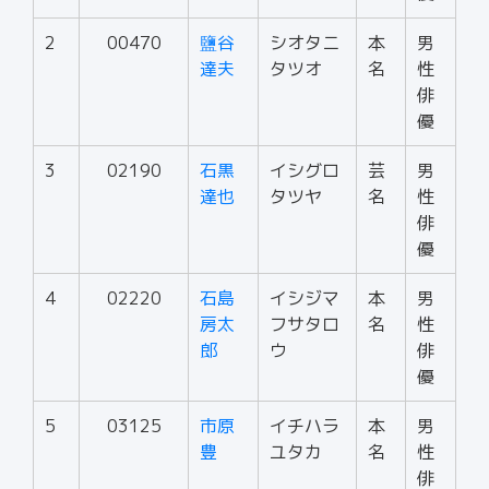
2
00470
鹽谷
シオタニ
本
男
達夫
タツオ
名
性
俳
優
3
02190
石黒
イシグロ
芸
男
達也
タツヤ
名
性
俳
優
4
02220
石島
イシジマ
本
男
房太
フサタロ
名
性
郎
ウ
俳
優
5
03125
市原
イチハラ
本
男
豊
ユタカ
名
性
俳