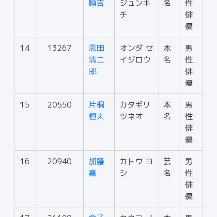
順吉
ジュンキ
名
性
チ
俳
優
14
13267
恩田
オンダ セ
本
男
清二
イジロウ
名
性
郎
俳
優
15
20550
片桐
カタギリ
本
男
恒夫
ツネオ
名
性
俳
優
16
20940
加藤
カトウ ヨ
芸
男
嘉
シ
名
性
俳
優