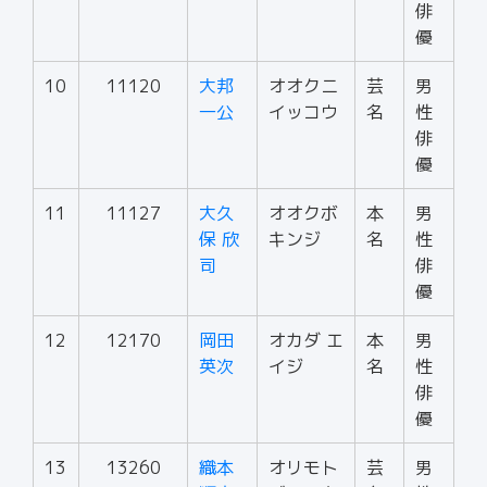
俳
優
10
11120
大邦
オオクニ
芸
男
一公
イッコウ
名
性
俳
優
11
11127
大久
オオクボ
本
男
保 欣
キンジ
名
性
司
俳
優
12
12170
岡田
オカダ エ
本
男
英次
イジ
名
性
俳
優
13
13260
織本
オリモト
芸
男