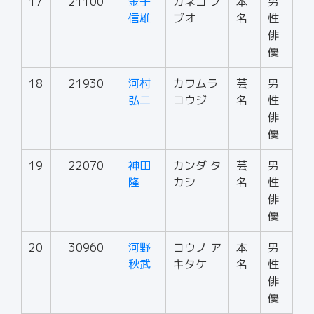
17
21100
金子
カネコ ノ
本
男
信雄
ブオ
名
性
俳
優
18
21930
河村
カワムラ
芸
男
弘二
コウジ
名
性
俳
優
19
22070
神田
カンダ タ
芸
男
隆
カシ
名
性
俳
優
20
30960
河野
コウノ ア
本
男
秋武
キタケ
名
性
俳
優