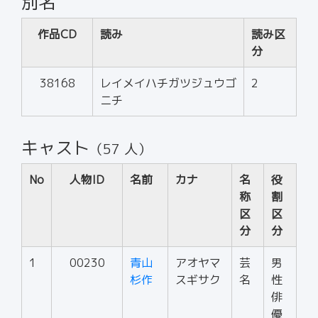
別名
作品CD
読み
読み区
分
38168
レイメイハチガツジュウゴ
2
ニチ
キャスト
（57 人）
No
人物ID
名前
カナ
名
役
称
割
区
区
分
分
1
00230
青山
アオヤマ
芸
男
杉作
スギサク
名
性
俳
優