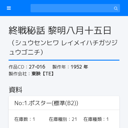
終戦秘話 黎明八月十五日
（シュウセンヒワ レイメイハチガツジ
ュウゴニチ）
作品CD：
27-016
製作年：
1952 年
製作会社：
東映【TE】
資料
No:1.ポスター(標準(B2))
在庫数：
1
在庫種別：
21
在庫種類：
1