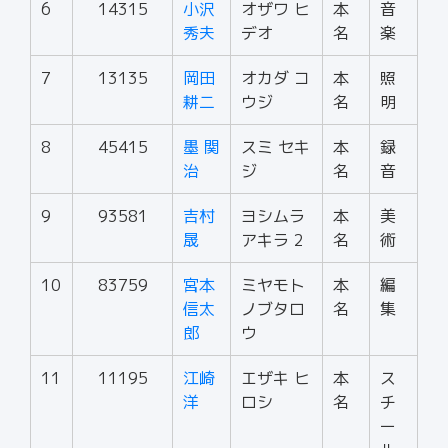
6
14315
小沢
オザワ ヒ
本
音
秀夫
デオ
名
楽
7
13135
岡田
オカダ コ
本
照
耕二
ウジ
名
明
8
45415
墨 関
スミ セキ
本
録
治
ジ
名
音
9
93581
吉村
ヨシムラ
本
美
晟
アキラ 2
名
術
10
83759
宮本
ミヤモト
本
編
信太
ノブタロ
名
集
郎
ウ
11
11195
江崎
エザキ ヒ
本
ス
洋
ロシ
名
チ
ー