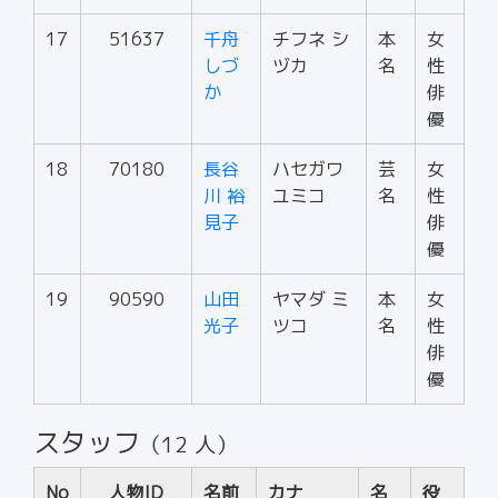
17
51637
千舟
チフネ シ
本
女
しづ
ヅカ
名
性
か
俳
優
18
70180
長谷
ハセガワ
芸
女
川 裕
ユミコ
名
性
見子
俳
優
19
90590
山田
ヤマダ ミ
本
女
光子
ツコ
名
性
俳
優
スタッフ
（12 人）
No
人物ID
名前
カナ
名
役