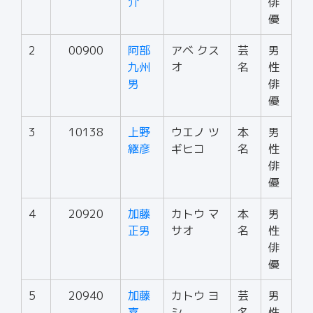
介
俳
優
2
00900
阿部
アベ クス
芸
男
九州
オ
名
性
男
俳
優
3
10138
上野
ウエノ ツ
本
男
継彦
ギヒコ
名
性
俳
優
4
20920
加藤
カトウ マ
本
男
正男
サオ
名
性
俳
優
5
20940
加藤
カトウ ヨ
芸
男
嘉
シ
名
性