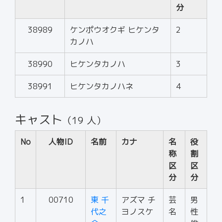
分
38989
ケンポウオクギ ヒケンタ
2
カノハ
38990
ヒケンタカノハ
3
38991
ヒケンタカノハネ
4
キャスト
（19 人）
No
人物ID
名前
カナ
名
役
称
割
区
区
分
分
1
00710
東 千
アズマ チ
芸
男
代之
ヨノスケ
名
性