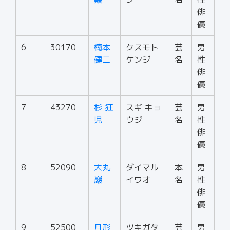
俳
優
6
30170
楠本
クスモト
芸
男
健二
ケンジ
名
性
俳
優
7
43270
杉 狂
スギ キョ
芸
男
児
ウジ
名
性
俳
優
8
52090
大丸
ダイマル
本
男
巖
イワオ
名
性
俳
優
9
52500
月形
ツキガタ
芸
男