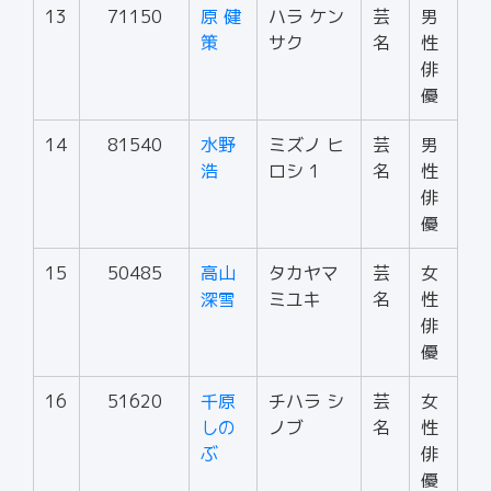
13
71150
原 健
ハラ ケン
芸
男
策
サク
名
性
俳
優
14
81540
水野
ミズノ ヒ
芸
男
浩
ロシ 1
名
性
俳
優
15
50485
高山
タカヤマ
芸
女
深雪
ミユキ
名
性
俳
優
16
51620
千原
チハラ シ
芸
女
しの
ノブ
名
性
ぶ
俳
優