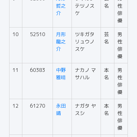
哲之
テツノス
名
性
介
ケ
俳
優
10
52510
月形
ツキガタ
芸
男
龍之
リュウノ
名
性
介
スケ
俳
優
11
60383
中野
ナカノ マ
本
男
雅晴
サハル
名
性
俳
優
12
61270
永田
ナガタ ヤ
本
男
靖
スシ
名
性
俳
優