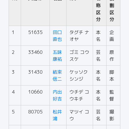
称
割
区
区
分
分
1
51635
田口
タグチ ナ
本
企
直也
オヤ
名
画
2
33460
五味
ゴミ コウ
芸
原
康祐
スケ
名
作
3
31430
結束
ケッソク
本
脚
信二
シンジ
名
本
4
10660
内出
ウチデ コ
本
監
好吉
ウキチ
名
督
5
80705
松井
マツイ コ
芸
撮
鴻
ウ
名
影