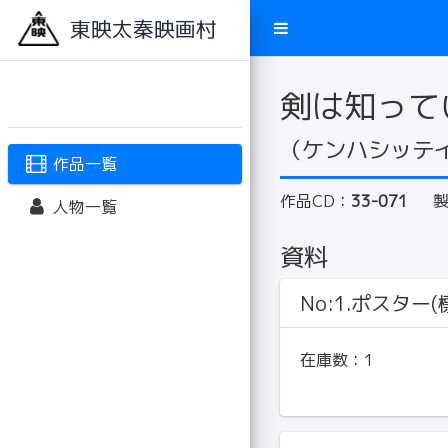
東映太秦映画村
剣は知って
（ケンハシッテ
作品一覧
作品CD：
33-071
人物一覧
資料
No:1.ポスター(標
在庫数：
1