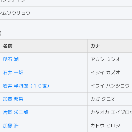
ンムソウリュウ
人）
名前
カナ
明石 潮
アカシ ウシオ
石井 一雄
イシイ カズオ
岩井 半四郎（１０世）
イワイ ハンシロウ
加賀 邦男
カガ クニオ
片岡 栄二郎
カタオカ エイジロ
加藤 浩
カトウ ヒロシ