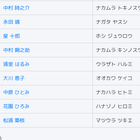
中村 時之介
ナカムラ トキノス
永田 靖
ナガタ ヤスシ
星 十郎
ホシ ジュウロウ
中村 錦之助
ナカムラ キンノス
浦里 はるみ
ウラザト ハルミ
大川 恵子
オオカワ ケイコ
中原 ひとみ
ナカハラ ヒトミ
花園 ひろみ
ハナゾノ ヒロミ
松浦 築枝
マツウラ ツキエ
人）