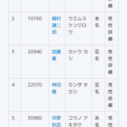
優
2
10160
植村
ウエムラ
本
男
謙二
ケンジロ
名
性
郎
ウ
俳
優
3
20940
加藤
カトウ ヨ
芸
男
嘉
シ
名
性
俳
優
4
22070
神田
カンダ タ
芸
男
隆
カシ
名
性
俳
優
5
30960
河野
コウノ ア
本
男
秋武
キタケ
名
性