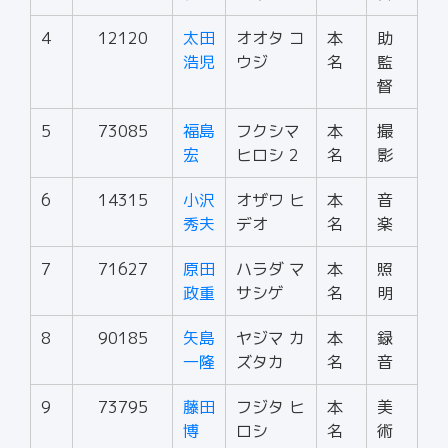
4
12120
太田
オオタ コ
本
助
浩児
ウジ
名
監
督
5
73085
福島
フクシマ
本
撮
宏
ヒロシ 2
名
影
6
14315
小沢
オザワ ヒ
本
音
秀夫
デオ
名
楽
7
71627
原田
ハラダ マ
本
照
政重
サシゲ
名
明
8
90185
矢島
ヤジマ カ
本
録
一隆
ズタカ
名
音
9
73795
藤田
フジタ ヒ
本
美
博
ロシ
名
術