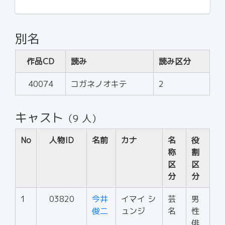
別名
作品CD
読み
読み区分
40074
コガネノオキテ
2
キャスト
（9 人）
No
人物ID
名前
カナ
名
役
称
割
区
区
分
分
1
03820
今井
イマイ シ
芸
男
俊二
ュンジ
名
性
俳