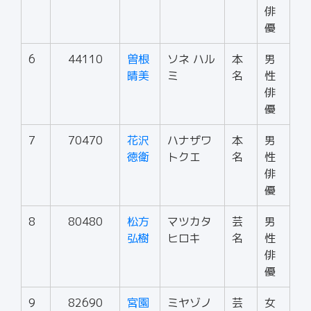
俳
優
6
44110
曽根
ソネ ハル
本
男
晴美
ミ
名
性
俳
優
7
70470
花沢
ハナザワ
本
男
徳衛
トクエ
名
性
俳
優
8
80480
松方
マツカタ
芸
男
弘樹
ヒロキ
名
性
俳
優
9
82690
宮園
ミヤゾノ
芸
女