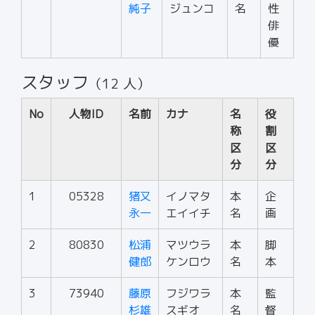
純子
ジュンコ
名
性
俳
優
スタッフ
（12 人）
No
人物ID
名前
カナ
名
役
称
割
区
区
分
分
1
05328
猪又
イノマタ
本
企
永一
エイイチ
名
画
2
80830
松浦
マツウラ
本
脚
健郎
ケンロウ
名
本
3
73940
藤原
フジワラ
本
監
杉雄
スギオ
名
督