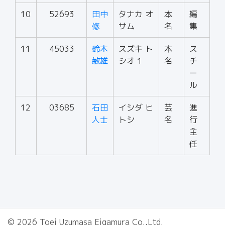
10
52693
田中
タナカ オ
本
編
修
サム
名
集
11
45033
鈴木
スズキ ト
本
ス
敏雄
シオ 1
名
チ
ー
ル
12
03685
石田
イシダ ヒ
芸
進
人士
トシ
名
行
主
任
© 2026 Toei Uzumasa Eigamura Co.,Ltd.