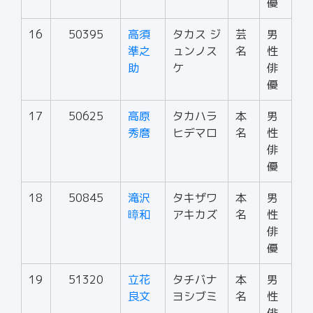
優
16
50395
高須
タカス ジ
芸
男
準之
ュンノス
名
性
助
ケ
俳
優
17
50625
高原
タカハラ
本
男
秀麿
ヒデマロ
名
性
俳
優
18
50845
滝沢
タキザワ
本
男
暲和
アキカズ
名
性
俳
優
19
51320
立花
タチバナ
本
男
良文
ヨシブミ
名
性