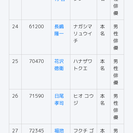
俳
優
24
61200
長嶋
ナガシマ
本
男
隆一
リュウイ
名
性
チ
俳
優
25
70470
花沢
ハナザワ
本
男
徳衛
トクエ
名
性
俳
優
26
71590
日尾
ヒオ コウ
本
男
孝司
ジ
名
性
俳
優
27
72345
福地
フクチ ゴ
本
男