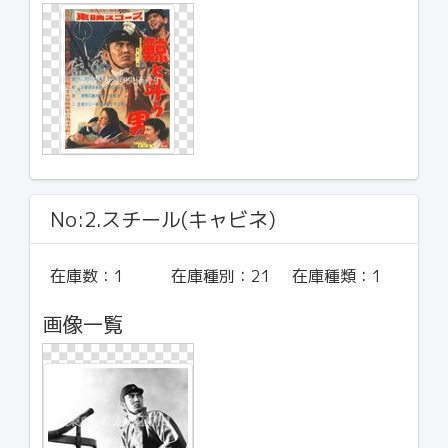
No:2.スチール(キャビネ)
在庫数：
1
在庫種別：
21
在庫種類：
1
画像一覧