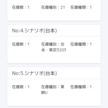
在庫数：
1
在庫種別：
21
在庫種類：
1
No:4.シナリオ(台本)
在庫数：
1
在庫種別：
合
在庫種類：
1
本・東京3203
No:5.シナリオ(台本)
在庫数：
1
在庫種別：
東
在庫種類：
1
映U