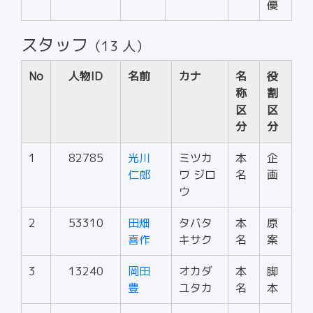
優
スタッフ
（13 人）
No
人物ID
名前
カナ
名
役
称
割
区
区
分
分
1
82785
光川
ミツカ
本
企
仁郎
ワ ジロ
名
画
ウ
2
53310
田畑
タバタ
本
原
喜作
キサク
名
案
3
13240
岡田
オカダ
本
脚
豊
ユタカ
名
本