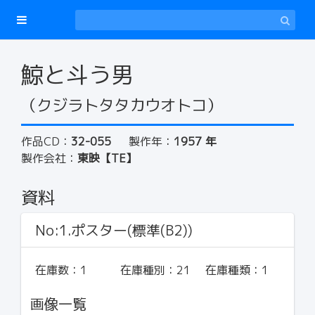
鯨と斗う男
（クジラトタタカウオトコ）
作品CD：
32-055
製作年：
1957 年
製作会社：
東映【TE】
資料
No:1.ポスター(標準(B2))
在庫数：
1
在庫種別：
21
在庫種類：
1
画像一覧