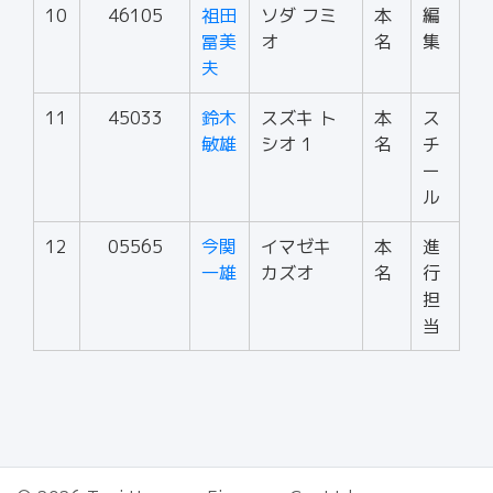
10
46105
祖田
ソダ フミ
本
編
冨美
オ
名
集
夫
11
45033
鈴木
スズキ ト
本
ス
敏雄
シオ 1
名
チ
ー
ル
12
05565
今関
イマゼキ
本
進
一雄
カズオ
名
行
担
当