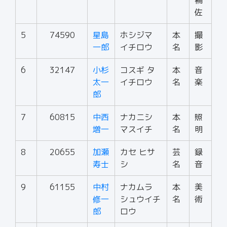
補
佐
5
74590
星島
ホシジマ
本
撮
一郎
イチロウ
名
影
6
32147
小杉
コスギ タ
本
音
太一
イチロウ
名
楽
郎
7
60815
中西
ナカニシ
本
照
増一
マスイチ
名
明
8
20655
加瀬
カセ ヒサ
芸
録
寿士
シ
名
音
9
61155
中村
ナカムラ
本
美
修一
シュウイチ
名
術
郎
ロウ