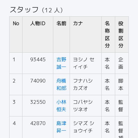
スタッフ
（12 人）
No
人物ID
名前
カナ
名
役
称
割
区
区
分
分
1
93445
吉野
ヨシノ セ
本
企
誠一
イイチ
名
画
2
74090
舟橋
フナハシ
本
脚
和郎
カズオ
名
本
3
32550
小林
コバヤシ
本
監
恒夫
ツネオ
名
督
4
42870
島津
シマズ シ
本
監
昇一
ョウイチ
名
督