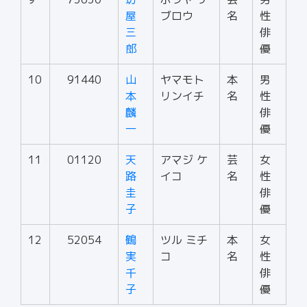
屋
ブロウ
名
性
三
俳
郎
優
10
91440
山
ヤマモト
本
男
本
リンイチ
名
性
麟
俳
一
優
11
01120
天
アマジ ケ
芸
女
路
イコ
名
性
圭
俳
子
優
12
52054
鶴
ツル ミチ
本
女
実
コ
名
性
千
俳
子
優