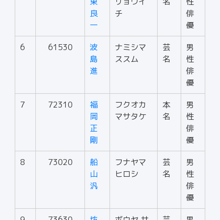
東
リョウイ
名
性
良
チ
俳
一
優
6
61530
波
ナミシマ
芸
男
島
ススム
名
性
進
俳
優
7
72310
福
フクオカ
本
男
岡
マサタケ
名
性
正
俳
剛
優
8
73020
船
フナヤマ
芸
男
山
ヒロシ
名
性
汎
俳
優
9
73630
坊
ボウヤ サ
芸
男