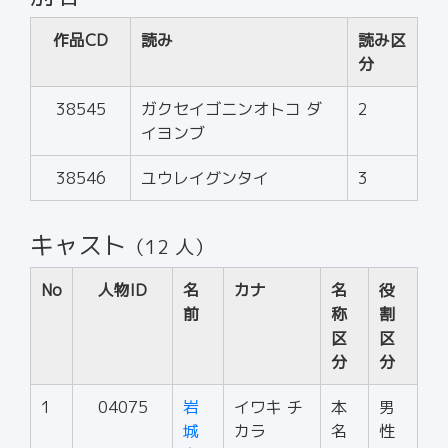
作品CD
読み
読み区
分
38545
ガクセイゴニンオトコ ダ
2
イヨンブ
38546
ユウレイグンタイ
3
キャスト
（12 人）
No
人物ID
名
カナ
名
役
前
称
割
区
区
分
分
1
04075
岩
イワキ チ
本
男
城
カラ
名
性