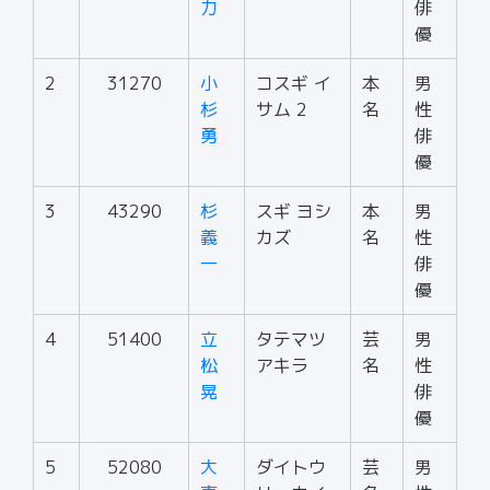
力
俳
優
2
31270
小
コスギ イ
本
男
杉
サム 2
名
性
勇
俳
優
3
43290
杉
スギ ヨシ
本
男
義
カズ
名
性
一
俳
優
4
51400
立
タテマツ
芸
男
松
アキラ
名
性
晃
俳
優
5
52080
大
ダイトウ
芸
男