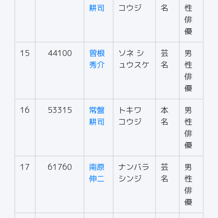
耕司
コウジ
名
性
俳
優
15
44100
曽根
ソネ シ
芸
男
秀介
ュウスケ
名
性
俳
優
16
53315
常盤
トキワ
本
男
耕司
コウジ
名
性
俳
優
17
61760
南原
ナンバラ
芸
男
伸二
シンジ
名
性
俳
優