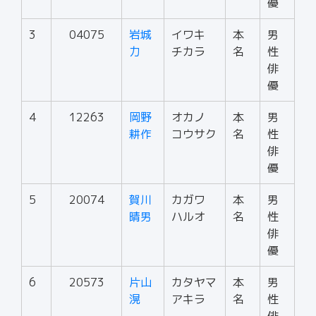
優
3
04075
岩城
イワキ
本
男
力
チカラ
名
性
俳
優
4
12263
岡野
オカノ
本
男
耕作
コウサク
名
性
俳
優
5
20074
賀川
カガワ
本
男
晴男
ハルオ
名
性
俳
優
6
20573
片山
カタヤマ
本
男
滉
アキラ
名
性