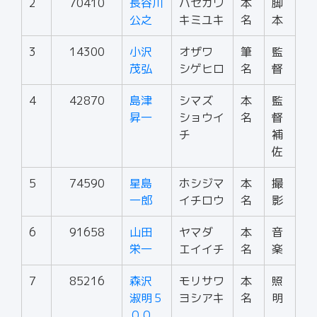
2
70410
長谷川
ハセガワ
本
脚
公之
キミユキ
名
本
3
14300
小沢
オザワ
筆
監
茂弘
シゲヒロ
名
督
4
42870
島津
シマズ
本
監
昇一
ショウイ
名
督
チ
補
佐
5
74590
星島
ホシジマ
本
撮
一郎
イチロウ
名
影
6
91658
山田
ヤマダ
本
音
栄一
エイイチ
名
楽
7
85216
森沢
モリサワ
本
照
淑明５
ヨシアキ
名
明
００