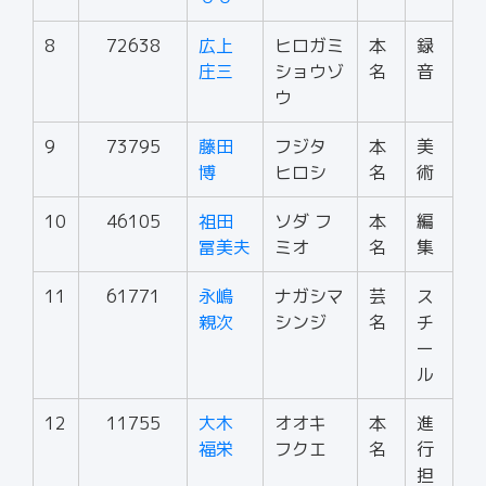
8
72638
広上
ヒロガミ
本
録
庄三
ショウゾ
名
音
ウ
9
73795
藤田
フジタ
本
美
博
ヒロシ
名
術
10
46105
祖田
ソダ フ
本
編
冨美夫
ミオ
名
集
11
61771
永嶋
ナガシマ
芸
ス
親次
シンジ
名
チ
ー
ル
12
11755
大木
オオキ
本
進
福栄
フクエ
名
行
担