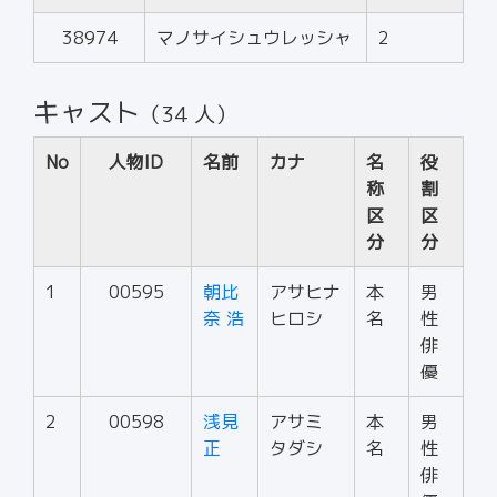
38974
マノサイシュウレッシャ
2
キャスト
（34 人）
No
人物ID
名前
カナ
名
役
称
割
区
区
分
分
1
00595
朝比
アサヒナ
本
男
奈 浩
ヒロシ
名
性
俳
優
2
00598
浅見
アサミ
本
男
正
タダシ
名
性
俳