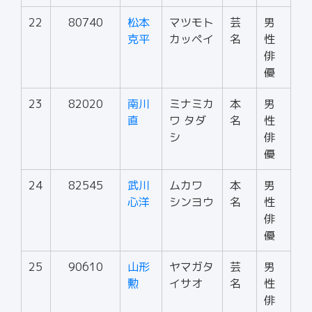
22
80740
松本
マツモト
芸
男
克平
カッペイ
名
性
俳
優
23
82020
南川
ミナミカ
本
男
直
ワ タダ
名
性
シ
俳
優
24
82545
武川
ムカワ
本
男
心洋
シンヨウ
名
性
俳
優
25
90610
山形
ヤマガタ
芸
男
勲
イサオ
名
性
俳