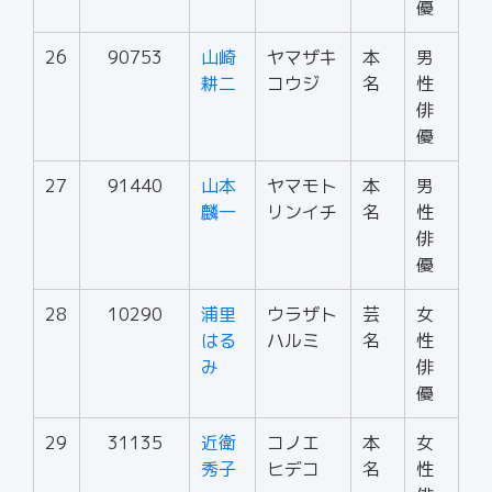
優
26
90753
山崎
ヤマザキ
本
男
耕二
コウジ
名
性
俳
優
27
91440
山本
ヤマモト
本
男
麟一
リンイチ
名
性
俳
優
28
10290
浦里
ウラザト
芸
女
はる
ハルミ
名
性
み
俳
優
29
31135
近衛
コノエ
本
女
秀子
ヒデコ
名
性