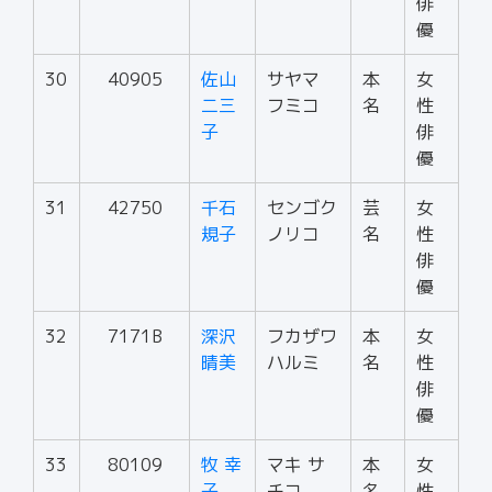
俳
優
30
40905
佐山
サヤマ
本
女
二三
フミコ
名
性
子
俳
優
31
42750
千石
センゴク
芸
女
規子
ノリコ
名
性
俳
優
32
7171B
深沢
フカザワ
本
女
晴美
ハルミ
名
性
俳
優
33
80109
牧 幸
マキ サ
本
女
子
チコ
名
性