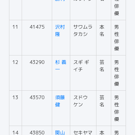
俳
優
11
41475
沢村
サワムラ
本
男
隆
タカシ
名
性
俳
優
12
43290
杉 義
スギ ギ
芸
男
一
イチ
名
性
俳
優
13
43570
須藤
スドウ
芸
男
健
ケン
名
性
俳
優
14
43850
関山
セキヤマ
本
男