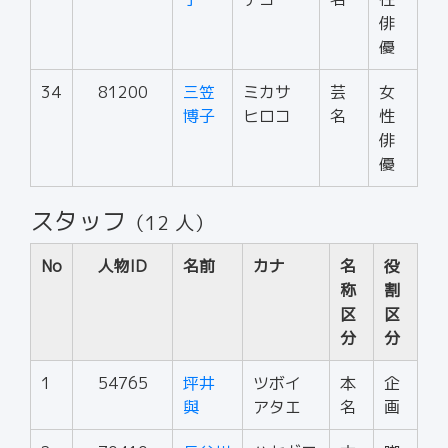
俳
優
34
81200
三笠
ミカサ
芸
女
博子
ヒロコ
名
性
俳
優
スタッフ
（12 人）
No
人物ID
名前
カナ
名
役
称
割
区
区
分
分
1
54765
坪井
ツボイ
本
企
與
アタエ
名
画