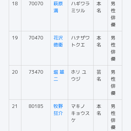
18
70070
萩原
ハギワラ
本
男
満
ミツル
名
性
俳
優
19
70470
花沢
ハナザワ
本
男
徳衛
トクエ
名
性
俳
優
20
73470
堀 雄
ホリ ユ
芸
男
二
ウジ
名
性
俳
優
21
80185
牧野
マキノ
本
男
狂介
キョウス
名
性
ケ
俳
優