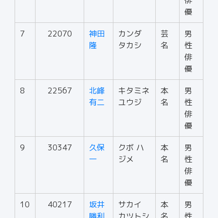
俳
優
7
22070
神田
カンダ
芸
男
隆
タカシ
名
性
俳
優
8
22567
北峰
キタミネ
本
男
有二
ユウジ
名
性
俳
優
9
30347
久保
クボ ハ
本
男
一
ジメ
名
性
俳
優
10
40217
坂井
サカイ
本
男
勝利
カツトシ
名
性