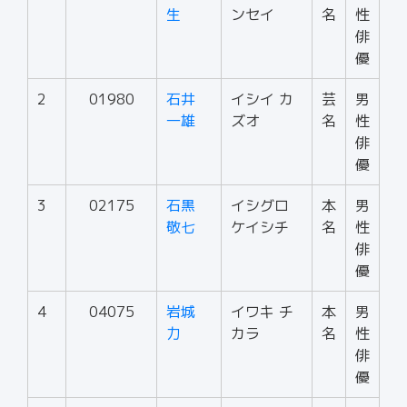
生
ンセイ
名
性
俳
優
2
01980
石井
イシイ カ
芸
男
一雄
ズオ
名
性
俳
優
3
02175
石黒
イシグロ
本
男
敬七
ケイシチ
名
性
俳
優
4
04075
岩城
イワキ チ
本
男
力
カラ
名
性
俳
優