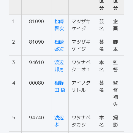
区
区
分
分
1
81090
松崎
マツザキ
芸
企
啓次
ケイジ
名
画
2
81090
松崎
マツザキ
芸
脚
啓次
ケイジ
名
本
3
94610
渡辺
ワタナベ
本
監
邦男
クニオ 1
名
督
4
00080
相野
アイノダ
芸
監
田 悟
サトル
名
督
補
佐
5
94740
渡辺
ワタナベ
本
撮
孝
タカシ
名
影