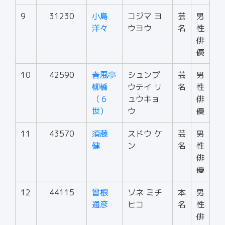
9
31230
小島
コジマ ヨ
芸
男
洋々
ウヨウ
名
性
俳
優
10
42590
春風亭
シュンプ
芸
男
柳橋
ウテイ リ
名
性
（６
ュウキョ
俳
世）
ウ
優
11
43570
須藤
スドウ ケ
芸
男
健
ン
名
性
俳
優
12
44115
曾根
ソネ ミチ
本
男
通彦
ヒコ
名
性
俳