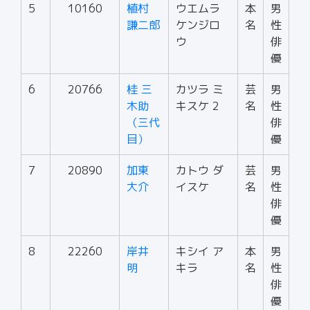
5
10160
植村
ウエムラ
本
男
謙二郎
ケンジロ
名
性
ウ
俳
優
6
20766
桂 三
カツラ ミ
芸
男
木助
キスケ 2
名
性
（三代
俳
目）
優
7
20890
加東
カトウ ダ
芸
男
大介
イスケ
名
性
俳
優
8
22260
岸井
キシイ ア
本
男
明
キラ
名
性
俳
優