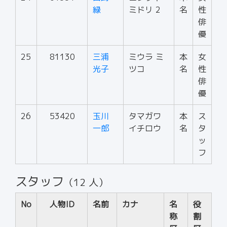
緑
ミドリ 2
名
性
俳
優
25
81130
三浦
ミウラ ミ
本
女
光子
ツコ
名
性
俳
優
26
53420
玉川
タマガワ
本
ス
一郎
イチロウ
名
タ
ッ
フ
スタッフ
（12 人）
No
人物ID
名前
カナ
名
役
称
割