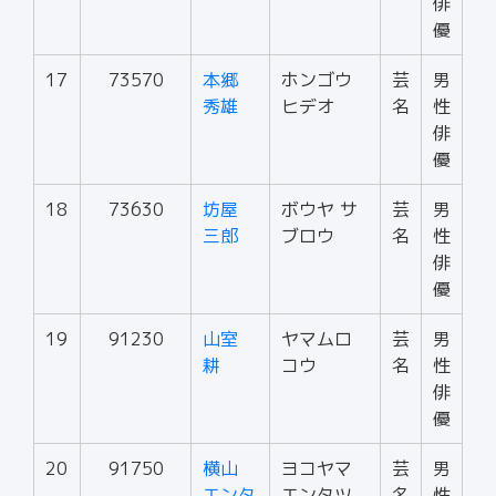
俳
優
17
73570
本郷
ホンゴウ
芸
男
秀雄
ヒデオ
名
性
俳
優
18
73630
坊屋
ボウヤ サ
芸
男
三郎
ブロウ
名
性
俳
優
19
91230
山室
ヤマムロ
芸
男
耕
コウ
名
性
俳
優
20
91750
横山
ヨコヤマ
芸
男
エンタ
エンタツ
名
性