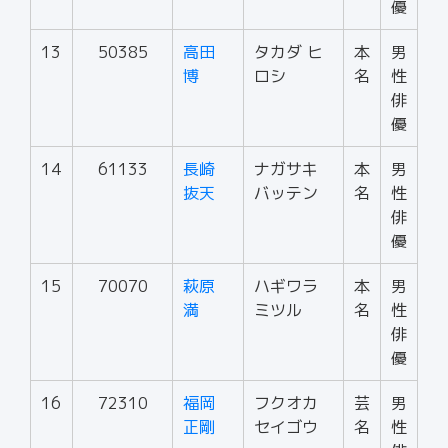
優
13
50385
高田
タカダ ヒ
本
男
博
ロシ
名
性
俳
優
14
61133
長崎
ナガサキ
本
男
抜天
バッテン
名
性
俳
優
15
70070
萩原
ハギワラ
本
男
満
ミツル
名
性
俳
優
16
72310
福岡
フクオカ
芸
男
正剛
セイゴウ
名
性