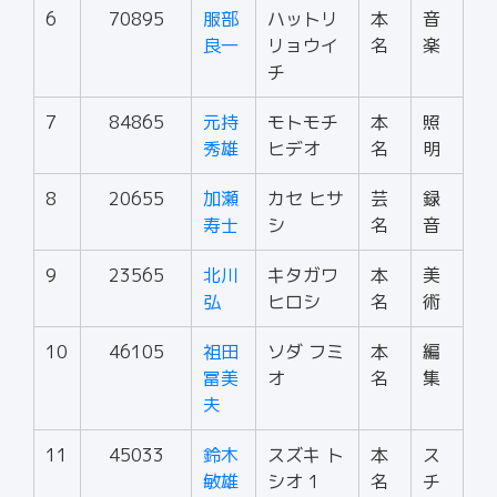
6
70895
服部
ハットリ
本
音
良一
リョウイ
名
楽
チ
7
84865
元持
モトモチ
本
照
秀雄
ヒデオ
名
明
8
20655
加瀬
カセ ヒサ
芸
録
寿士
シ
名
音
9
23565
北川
キタガワ
本
美
弘
ヒロシ
名
術
10
46105
祖田
ソダ フミ
本
編
冨美
オ
名
集
夫
11
45033
鈴木
スズキ ト
本
ス
敏雄
シオ 1
名
チ