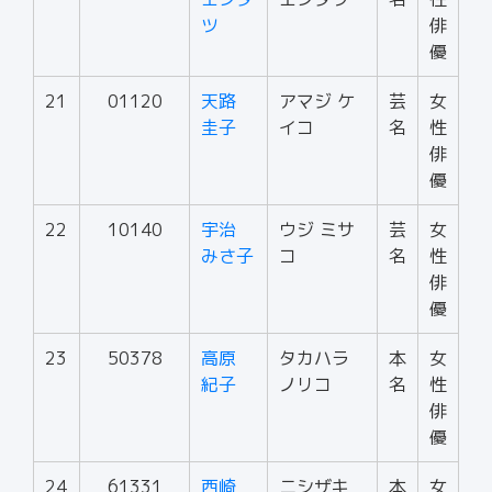
ツ
俳
優
21
01120
天路
アマジ ケ
芸
女
圭子
イコ
名
性
俳
優
22
10140
宇治
ウジ ミサ
芸
女
みさ子
コ
名
性
俳
優
23
50378
高原
タカハラ
本
女
紀子
ノリコ
名
性
俳
優
24
61331
西崎
ニシザキ
本
女