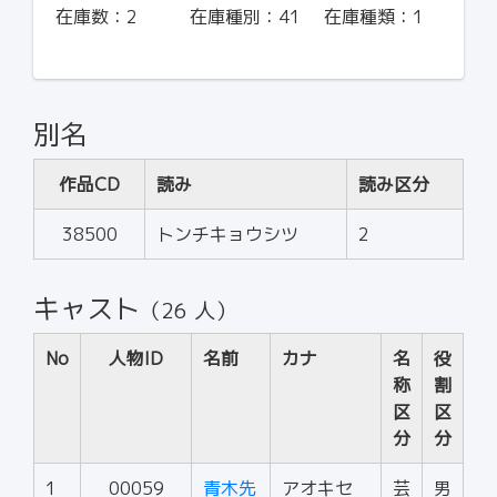
在庫数：
2
在庫種別：
41
在庫種類：
1
別名
作品CD
読み
読み区分
38500
トンチキョウシツ
2
キャスト
（26 人）
No
人物ID
名前
カナ
名
役
称
割
区
区
分
分
1
00059
青木先
アオキセ
芸
男