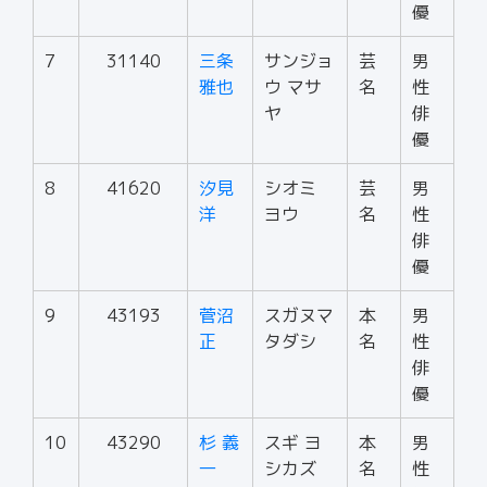
優
7
31140
三条
サンジョ
芸
男
雅也
ウ マサ
名
性
ヤ
俳
優
8
41620
汐見
シオミ
芸
男
洋
ヨウ
名
性
俳
優
9
43193
菅沼
スガヌマ
本
男
正
タダシ
名
性
俳
優
10
43290
杉 義
スギ ヨ
本
男
一
シカズ
名
性