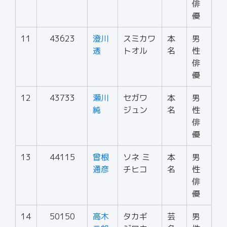
俳
優
11
43623
澄川
スミカワ
本
男
透
トオル
名
性
俳
優
12
43733
瀬川
セガワ
本
男
純
ジュン
名
性
俳
優
13
44115
曾根
ソネ ミ
本
男
通彦
チヒコ
名
性
俳
優
14
50150
高木
タカギ
芸
男