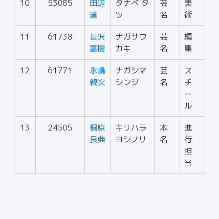
10
53085
田辺
タナベ タ
芸
美
達
ツ
名
術
11
61738
長沢
ナガサワ
芸
編
嘉樹
カキ
名
集
12
61771
永嶋
ナガシマ
芸
ス
親次
シンジ
名
チ
ー
ル
13
24505
桐原
キリハラ
本
進
良典
ヨシノリ
名
行
担
当