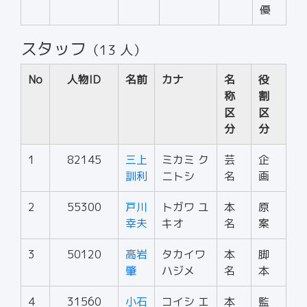
優
スタッフ
（13 人）
No
人物ID
名前
カナ
名
役
称
割
区
区
分
分
1
82145
三上
ミカミ ク
芸
企
訓利
ニトシ
名
画
2
55300
戸川
トガワ ユ
本
原
幸夫
キオ
名
案
3
50120
高岩
タカイワ
本
脚
肇
ハジメ
名
本
4
31560
小石
コイシ エ
本
監