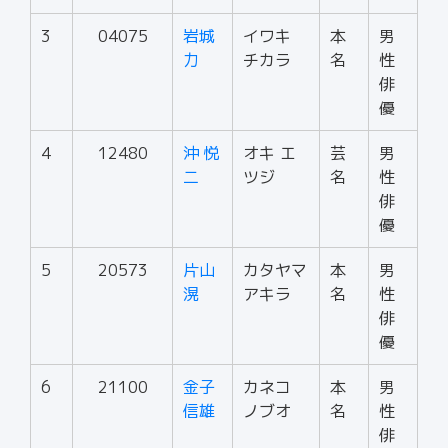
3
04075
岩城
イワキ
本
男
力
チカラ
名
性
俳
優
4
12480
沖 悦
オキ エ
芸
男
二
ツジ
名
性
俳
優
5
20573
片山
カタヤマ
本
男
滉
アキラ
名
性
俳
優
6
21100
金子
カネコ
本
男
信雄
ノブオ
名
性
俳