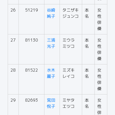
26
51219
谷崎
タニザキ
本
女
純子
ジュンコ
名
性
俳
優
27
81130
三浦
ミウラ
本
女
光子
ミツコ
名
性
俳
優
28
81522
水木
ミズキ
本
女
麗子
レイコ
名
性
俳
優
29
82693
宮田
ミヤタ
本
女
悦子
エツコ
名
性
俳