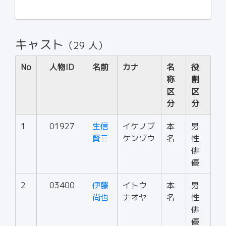
キャスト
（29 人）
No
人物ID
名前
カナ
名
役
称
割
区
区
分
分
1
01927
生信
イケノブ
本
男
賢三
ケンゾウ
名
性
俳
優
2
03400
伊藤
イトウ
本
男
尚也
ナオヤ
名
性
俳
優