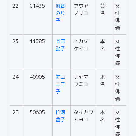
22
01435
淡谷
アワヤ
芸
女
のり
ノリコ
名
性
子
俳
優
23
11385
岡田
オカダ
本
女
蛍子
ケイコ
名
性
俳
優
24
40905
佐山
サヤマ
本
女
二三
フミコ
名
性
子
俳
優
25
50605
竹河
タケカワ
本
女
豊子
トヨコ
名
性
俳
優