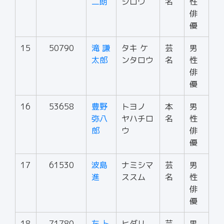
二朗
ジロウ
名
性
俳
優
15
50790
滝 謙
タキ ケ
芸
男
太郎
ンタロウ
名
性
俳
優
16
53658
豊野
トヨノ
本
男
弥八
ヤハチロ
名
性
郎
ウ
俳
優
17
61530
波島
ナミシマ
芸
男
進
ススム
名
性
俳
優
18
71780
左 卜
ヒダリ
芸
男