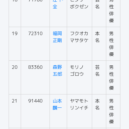
全
ボクゼン
名
性
俳
優
19
72310
福岡
フクオカ
本
男
正剛
マサタケ
名
性
俳
優
20
83360
森野
モリノ
芸
男
五郎
ゴロウ
名
性
俳
優
21
91440
山本
ヤマモト
本
男
麟一
リンイチ
名
性
俳
優