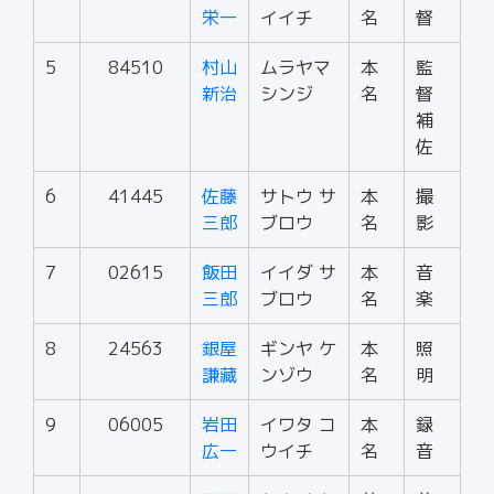
栄一
イイチ
名
督
5
84510
村山
ムラヤマ
本
監
新治
シンジ
名
督
補
佐
6
41445
佐藤
サトウ サ
本
撮
三郎
ブロウ
名
影
7
02615
飯田
イイダ サ
本
音
三郎
ブロウ
名
楽
8
24563
銀屋
ギンヤ ケ
本
照
謙藏
ンゾウ
名
明
9
06005
岩田
イワタ コ
本
録
広一
ウイチ
名
音