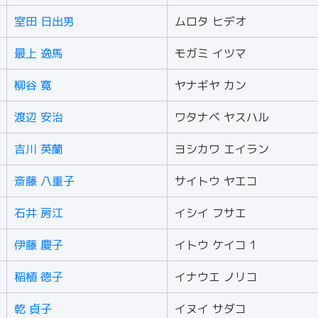
室田 日出男
ムロタ ヒデオ
最上 逸馬
モガミ イツマ
柳谷 寛
ヤナギヤ カン
渡辺 安治
ワタナベ ヤスハル
吉川 英蘭
ヨシカワ エイラン
斎藤 八重子
サイトウ ヤエコ
石井 房江
イシイ フサエ
伊藤 慶子
イトウ ケイコ 1
稲植 徳子
イナウエ ノリコ
乾 貞子
イヌイ サダコ