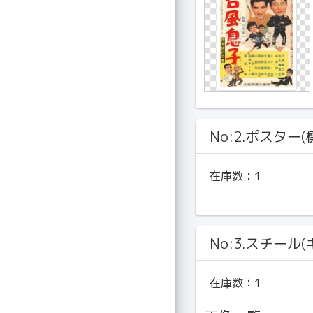
No:2.ポスター
在庫数：
1
No:3.スチール
在庫数：
1