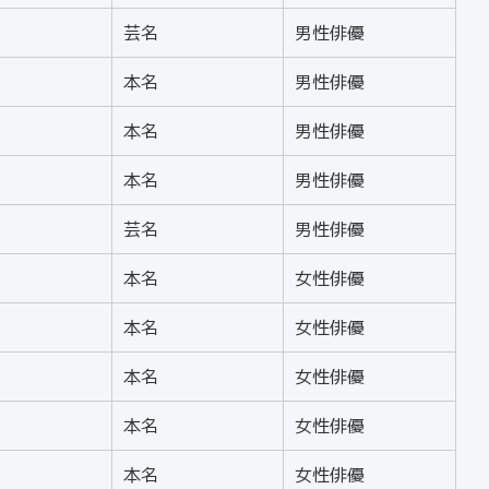
芸名
男性俳優
本名
男性俳優
本名
男性俳優
本名
男性俳優
芸名
男性俳優
本名
女性俳優
本名
女性俳優
本名
女性俳優
本名
女性俳優
本名
女性俳優