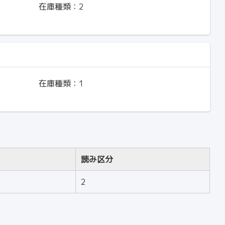
在庫種類：
2
在庫種類：
1
読み区分
2