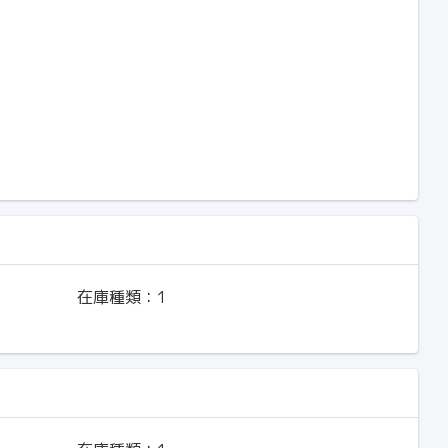
在庫種類：
1