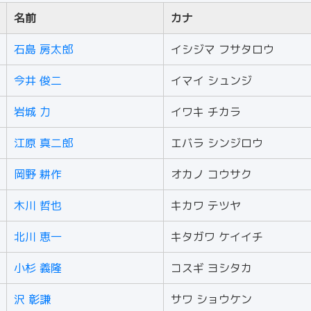
名前
カナ
石島 房太郎
イシジマ フサタロウ
今井 俊二
イマイ シュンジ
岩城 力
イワキ チカラ
江原 真二郎
エバラ シンジロウ
岡野 耕作
オカノ コウサク
木川 哲也
キカワ テツヤ
北川 恵一
キタガワ ケイイチ
小杉 義隆
コスギ ヨシタカ
沢 彰謙
サワ ショウケン