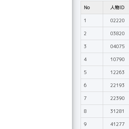
No
人物ID
1
02220
2
03820
3
04075
4
10790
5
12263
6
22193
7
22390
8
31281
9
41277