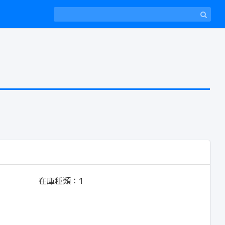
在庫種類：
1