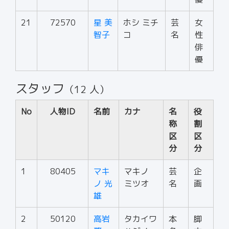
21
72570
星 美
ホシ ミチ
芸
女
智子
コ
名
性
俳
優
スタッフ
（12 人）
No
人物ID
名前
カナ
名
役
称
割
区
区
分
分
1
80405
マキ
マキノ
芸
企
ノ 光
ミツオ
名
画
雄
2
50120
高岩
タカイワ
本
脚