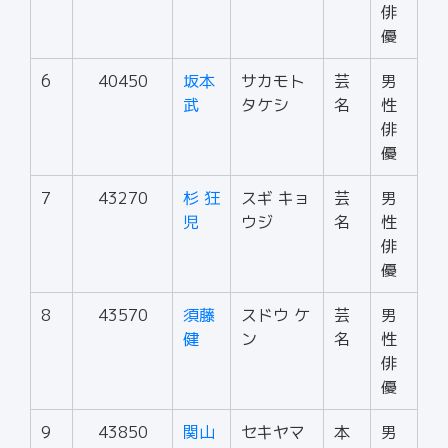
俳
優
6
40450
坂本
サカモト
芸
男
武
タケシ
名
性
俳
優
7
43270
杉 狂
スギ キョ
芸
男
児
ウジ
名
性
俳
優
8
43570
須藤
スドウ ケ
芸
男
健
ン
名
性
俳
優
9
43850
関山
セキヤマ
本
男