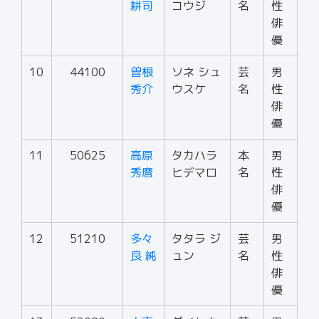
耕司
コウジ
名
性
俳
優
10
44100
曽根
ソネ シュ
芸
男
秀介
ウスケ
名
性
俳
優
11
50625
高原
タカハラ
本
男
秀麿
ヒデマロ
名
性
俳
優
12
51210
多々
タタラ ジ
芸
男
良 純
ュン
名
性
俳
優