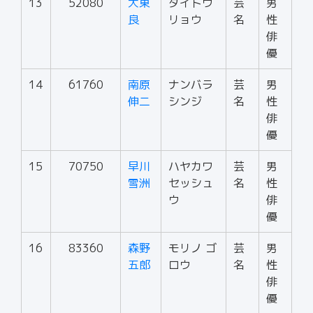
13
52080
大東
ダイトウ
芸
男
良
リョウ
名
性
俳
優
14
61760
南原
ナンバラ
芸
男
伸二
シンジ
名
性
俳
優
15
70750
早川
ハヤカワ
芸
男
雪洲
セッシュ
名
性
ウ
俳
優
16
83360
森野
モリノ ゴ
芸
男
五郎
ロウ
名
性
俳
優