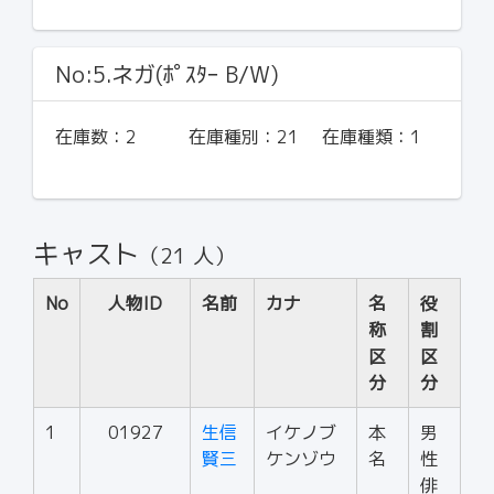
No:5.ネガ(ﾎﾟｽﾀｰ B/W)
在庫数：
2
在庫種別：
21
在庫種類：
1
キャスト
（21 人）
No
人物ID
名前
カナ
名
役
称
割
区
区
分
分
1
01927
生信
イケノブ
本
男
賢三
ケンゾウ
名
性
俳