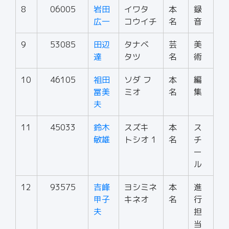
8
06005
岩田
イワタ
本
録
広一
コウイチ
名
音
9
53085
田辺
タナベ
芸
美
達
タツ
名
術
10
46105
祖田
ソダ フ
本
編
冨美
ミオ
名
集
夫
11
45033
鈴木
スズキ
本
ス
敏雄
トシオ 1
名
チ
ー
ル
12
93575
吉峰
ヨシミネ
本
進
甲子
キネオ
名
行
夫
担
当