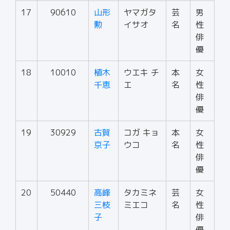
17
90610
山形
ヤマガタ
芸
男
勲
イサオ
名
性
俳
優
18
10010
植木
ウエキ チ
本
女
千恵
エ
名
性
俳
優
19
30929
古賀
コガ キョ
本
女
京子
ウコ
名
性
俳
優
20
50440
高峰
タカミネ
芸
女
三枝
ミエコ
名
性
子
俳
優