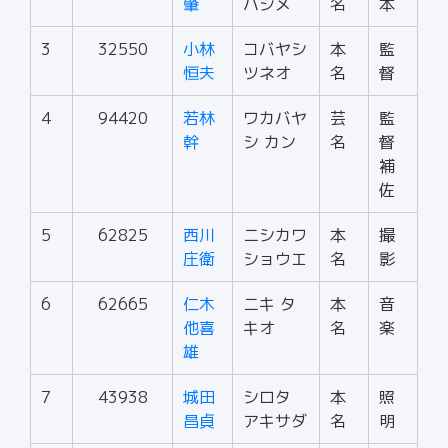
肇
ハジメ
名
本
3
32550
小林
コバヤシ
本
監
恒夫
ツネオ
名
督
4
94420
若林
ワカバヤ
芸
監
幹
シ カン
名
督
補
佐
5
62825
西川
ニシカワ
本
撮
庄衛
ショウエ
名
影
6
62665
仁木
ニキ タ
本
音
他喜
キオ
名
楽
雄
7
43938
城田
シロタ
本
照
昌貞
アキサダ
名
明