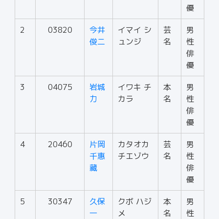
優
2
03820
今井
イマイ シ
芸
男
俊二
ュンジ
名
性
俳
優
3
04075
岩城
イワキ チ
本
男
力
カラ
名
性
俳
優
4
20460
片岡
カタオカ
芸
男
千惠
チエゾウ
名
性
藏
俳
優
5
30347
久保
クボ ハジ
本
男
一
メ
名
性