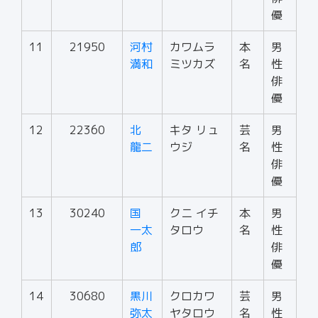
優
11
21950
河村
カワムラ
本
男
満和
ミツカズ
名
性
俳
優
12
22360
北
キタ リュ
芸
男
龍二
ウジ
名
性
俳
優
13
30240
国
クニ イチ
本
男
一太
タロウ
名
性
郎
俳
優
14
30680
黒川
クロカワ
芸
男
弥太
ヤタロウ
名
性