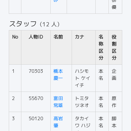
み
俳
優
スタッフ
（12 人）
No
人物ID
名前
カナ
名
役
称
割
区
区
分
分
1
70303
橋本
ハシモ
本
企
慶一
ト ケイ
名
画
イチ
2
55670
富田
トミタ
本
原
常雄
ツネオ
名
作
3
50120
高岩
タカイ
本
脚
肇
ワ ハジ
名
本