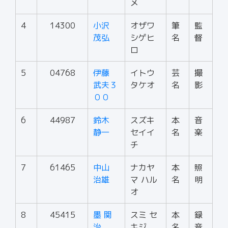
メ
4
14300
小沢
オザワ
筆
監
茂弘
シゲヒ
名
督
ロ
5
04768
伊藤
イトウ
芸
撮
武夫３
タケオ
名
影
００
6
44987
鈴木
スズキ
本
音
静一
セイイ
名
楽
チ
7
61465
中山
ナカヤ
本
照
治雄
マ ハル
名
明
オ
8
45415
墨 関
スミ セ
本
録
治
キジ
名
音