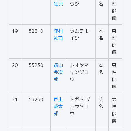
狂児
ウジ
名
性
俳
優
19
52810
津村
ツムラ レ
本
男
礼司
イジ
名
性
俳
優
20
53230
遠山
トオヤマ
本
男
金次
キンジロ
名
性
郎
ウ
俳
優
21
53260
戸上
トガミ ジ
芸
男
城太
ョウタロ
名
性
郎
ウ
俳
優