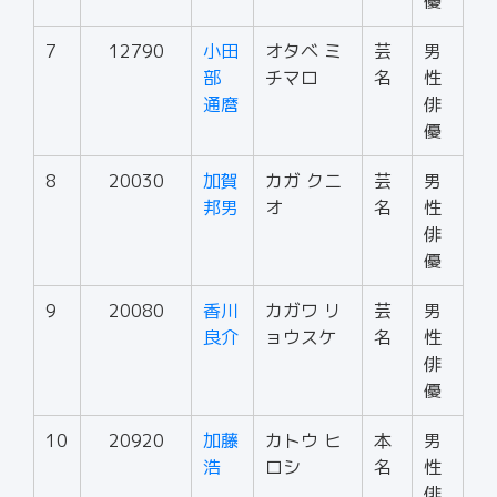
優
7
12790
小田
オタベ ミ
芸
男
部
チマロ
名
性
通麿
俳
優
8
20030
加賀
カガ クニ
芸
男
邦男
オ
名
性
俳
優
9
20080
香川
カガワ リ
芸
男
良介
ョウスケ
名
性
俳
優
10
20920
加藤
カトウ ヒ
本
男
浩
ロシ
名
性
俳