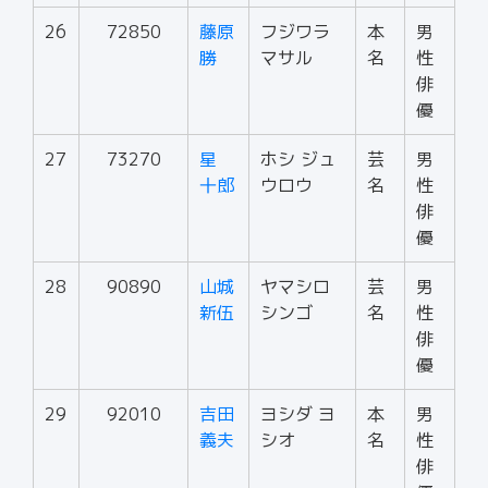
26
72850
藤原
フジワラ
本
男
勝
マサル
名
性
俳
優
27
73270
星
ホシ ジュ
芸
男
十郎
ウロウ
名
性
俳
優
28
90890
山城
ヤマシロ
芸
男
新伍
シンゴ
名
性
俳
優
29
92010
吉田
ヨシダ ヨ
本
男
義夫
シオ
名
性
俳