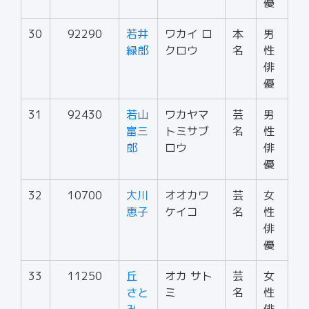
優
30
92290
若井
ワカイ ロ
本
男
緑郎
クロウ
名
性
俳
優
31
92430
若山
ワカヤマ
芸
男
富三
トミサブ
名
性
郎
ロウ
俳
優
32
10700
大川
オオカワ
芸
女
恵子
ケイコ
名
性
俳
優
33
11250
丘
オカ サト
芸
女
さと
ミ
名
性