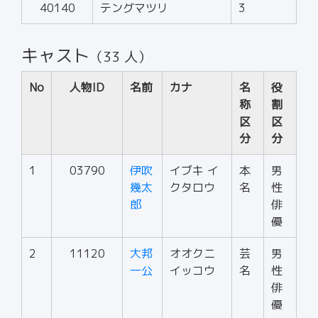
40140
テングマツリ
3
キャスト
（33 人）
No
人物ID
名前
カナ
名
役
称
割
区
区
分
分
1
03790
伊吹
イブキ イ
本
男
幾太
クタロウ
名
性
郎
俳
優
2
11120
大邦
オオクニ
芸
男
一公
イッコウ
名
性
俳
優