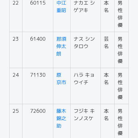
22
60115
中江
ナカエ シ
本
男
重昭
ゲアキ
名
性
俳
優
23
61400
那須
ナス シン
芸
男
伸太
タロウ
名
性
朗
俳
優
24
71130
原
ハラ キョ
本
男
京市
ウイチ
名
性
俳
優
25
72600
藤木
フジキ キ
本
男
錦之
ンノスケ
名
性
助
俳
優