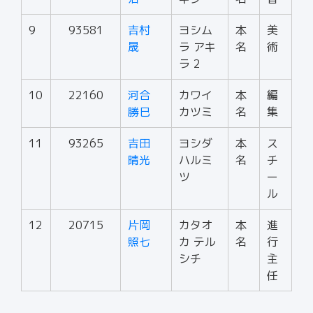
9
93581
吉村
ヨシム
本
美
晟
ラ アキ
名
術
ラ 2
10
22160
河合
カワイ
本
編
勝巳
カツミ
名
集
11
93265
吉田
ヨシダ
本
ス
晴光
ハルミ
名
チ
ツ
ー
ル
12
20715
片岡
カタオ
本
進
照七
カ テル
名
行
シチ
主
任