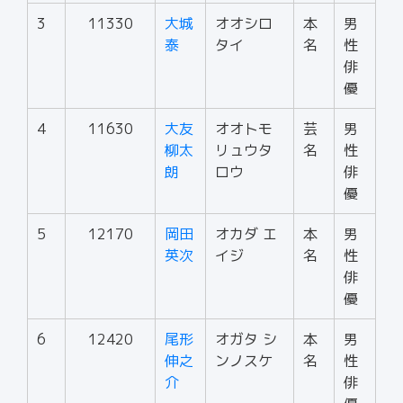
3
11330
大城
オオシロ
本
男
泰
タイ
名
性
俳
優
4
11630
大友
オオトモ
芸
男
柳太
リュウタ
名
性
朗
ロウ
俳
優
5
12170
岡田
オカダ エ
本
男
英次
イジ
名
性
俳
優
6
12420
尾形
オガタ シ
本
男
伸之
ンノスケ
名
性
介
俳