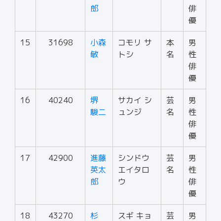
郎
俳
優
15
31698
小森
コモリ サ
本
男
敏
トシ
名
性
俳
優
16
40240
堺
サカイ シ
芸
男
駿二
ュンジ
名
性
俳
優
17
42900
進藤
シンドウ
芸
男
英太
エイタロ
名
性
郎
ウ
俳
優
18
43270
杉
スギ キョ
芸
男