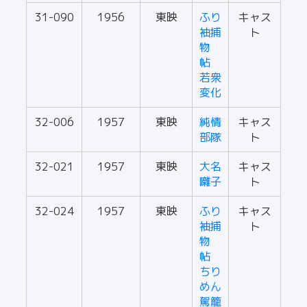
31-090
1956
東映
ふり
キャス
袖捕
ト
物
帖
若衆
変化
32-006
1957
東映
純情
キャス
部隊
ト
32-021
1957
東映
大名
キャス
囃子
ト
32-024
1957
東映
ふり
キャス
袖捕
ト
物
帖
ちり
めん
駕籠