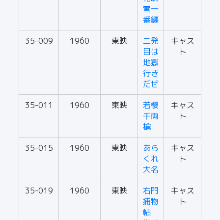
雪一
番纏
35-009
1960
東映
二発
キャス
目は
ト
地獄
行き
だぜ
35-011
1960
東映
若櫻
キャス
千両
ト
槍
35-015
1960
東映
あら
キャス
くれ
ト
大名
35-019
1960
東映
右門
キャス
捕物
ト
帖