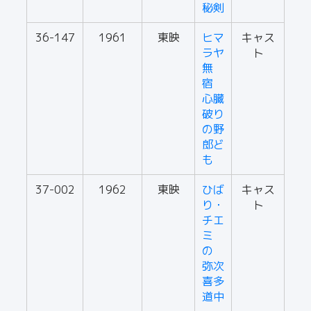
秘剣
36-147
1961
東映
ヒマ
キャス
ラヤ
ト
無
宿
心臓
破り
の野
郎ど
も
37-002
1962
東映
ひば
キャス
り・
ト
チエ
ミ
の
弥次
喜多
道中