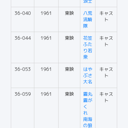
浪士
36-040
1961
東映
八荒
キャス
流騎
ト
隊
36-044
1961
東映
花笠
キャス
ふた
ト
り若
衆
36-053
1961
東映
はや
キャス
ぶさ
ト
大名
36-059
1961
東映
霧丸
キャス
霧が
ト
く
れ
南海
の狼