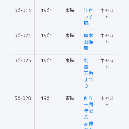
36-013
1961
東映
江戸
キャス
っ子
ト
肌
36-021
1961
東映
旗本
キャス
喧嘩
ト
鷹
36-025
1961
東映
剣
キャス
豪
ト
天狗
まつ
り
36-028
1961
東映
創立
キャス
十周
ト
年記
念
赤穂