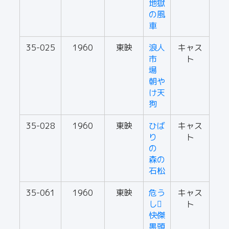
地獄
の風
車
35-025
1960
東映
浪人
キャス
市
ト
場
朝や
け天
狗
35-028
1960
東映
ひば
キャス
り
ト
の
森の
石松
35-061
1960
東映
危う
キャス
し
ト
快傑
黒頭