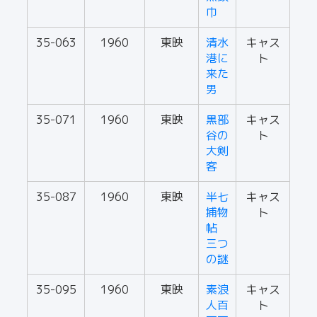
巾
35-063
1960
東映
清水
キャス
港に
ト
来た
男
35-071
1960
東映
黒部
キャス
谷の
ト
大剣
客
35-087
1960
東映
半七
キャス
捕物
ト
帖
三つ
の謎
35-095
1960
東映
素浪
キャス
人百
ト