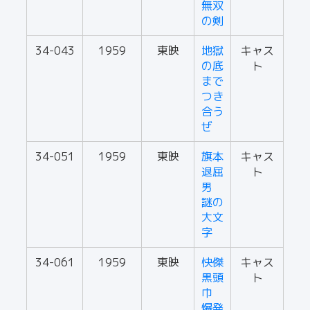
無双
の剣
34-043
1959
東映
地獄
キャス
の底
ト
まで
つき
合う
ぜ
34-051
1959
東映
旗本
キャス
退屈
ト
男
謎の
大文
字
34-061
1959
東映
快傑
キャス
黒頭
ト
巾
爆発