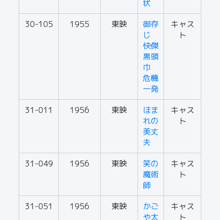
状
30-105
1955
東映
御存
キャス
じ
ト
快傑
黒頭
巾
危機
一発
31-011
1956
東映
ほま
キャス
れの
ト
美丈
夫
31-049
1956
東映
笑の
キャス
魔術
ト
師
31-051
1956
東映
かご
キャス
や太
ト