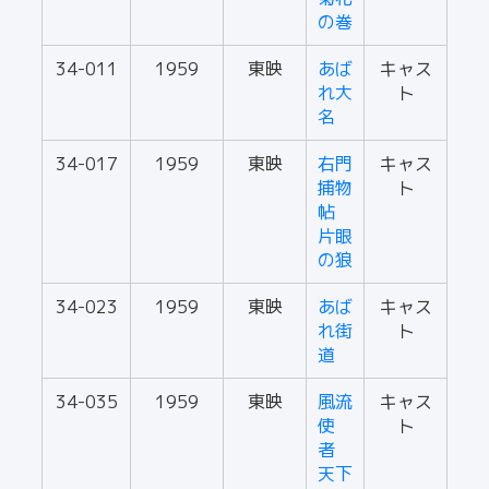
の巻
34-011
1959
東映
あば
キャス
れ大
ト
名
34-017
1959
東映
右門
キャス
捕物
ト
帖
片眼
の狼
34-023
1959
東映
あば
キャス
れ街
ト
道
34-035
1959
東映
風流
キャス
使
ト
者
天下