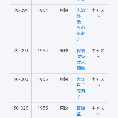
29-091
1954
東映
忠治
キャス
外
ト
伝
火の
車お
万
29-093
1954
東映
怪猫
キャス
腰抜
ト
け大
騒動
30-003
1955
東映
大江
キャス
戸千
ト
両囃
子
30-028
1955
東映
百面
キャス
童
ト