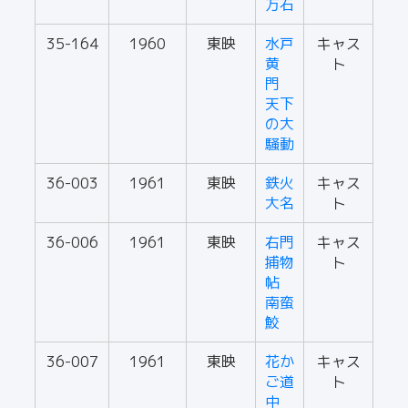
万石
35-164
1960
東映
水戸
キャス
黄
ト
門
天下
の大
騒動
36-003
1961
東映
鉄火
キャス
大名
ト
36-006
1961
東映
右門
キャス
捕物
ト
帖
南蛮
鮫
36-007
1961
東映
花か
キャス
ご道
ト
中