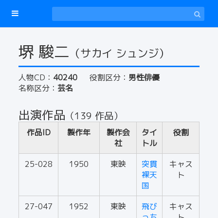
堺 駿二
（サカイ シュンジ）
人物CD：
40240
役割区分：
男性俳優
名称区分：
芸名
出演作品
（139 作品）
作品ID
製作年
製作会
タイ
役割
社
トル
25-028
1950
東映
突貫
キャス
裸天
ト
国
27-047
1952
東映
飛び
キャス
っち
ト