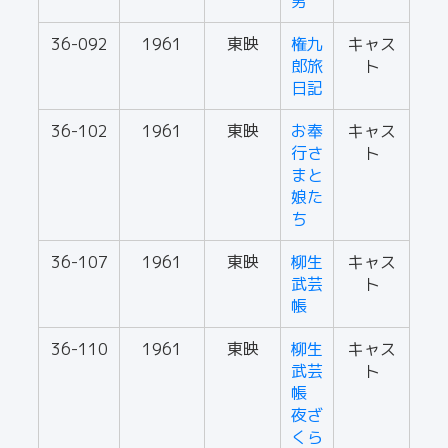
男
36-092
1961
東映
権九
キャス
郎旅
ト
日記
36-102
1961
東映
お奉
キャス
行さ
ト
まと
娘た
ち
36-107
1961
東映
柳生
キャス
武芸
ト
帳
36-110
1961
東映
柳生
キャス
武芸
ト
帳
夜ざ
くら