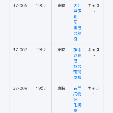
37-006
1962
東映
大江
キャス
戸評
ト
判
記
美男
の顔
役
37-007
1962
東映
旗本
キャス
退屈
ト
男
謎の
珊瑚
屋敷
37-009
1962
東映
右門
キャス
捕物
ト
帖
卍蜘
蛛