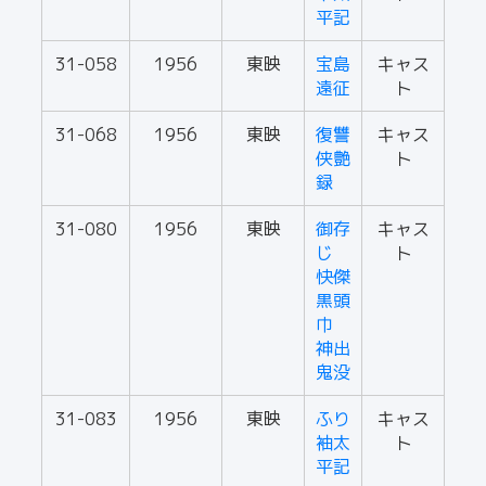
平記
31-058
1956
東映
宝島
キャス
遠征
ト
31-068
1956
東映
復讐
キャス
侠艶
ト
録
31-080
1956
東映
御存
キャス
じ
ト
快傑
黒頭
巾
神出
鬼没
31-083
1956
東映
ふり
キャス
袖太
ト
平記