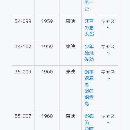
男一
匹
34-099
1959
東映
江戸
キャス
の悪
ト
太郎
34-102
1959
東映
少年
キャス
猿飛
ト
佐助
35-003
1960
東映
旗本
キャス
退屈
ト
男
謎の
幽霊
島
35-007
1960
東映
野狐
キャス
笛
ト
花吹