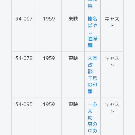
篇
34-067
1959
東映
榛名
キャス
ばや
ト
し
喧嘩
鷹
34-078
1959
東映
大岡
キャス
政
ト
談
千鳥
の印
籠
34-095
1959
東映
一心
キャス
太
ト
助
男の
中の