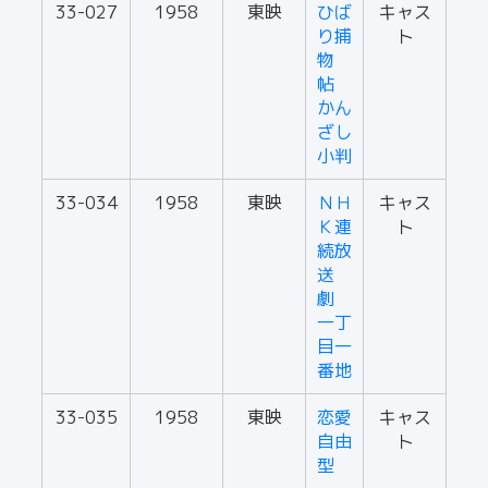
33-027
1958
東映
ひば
キャス
り捕
ト
物
帖
かん
ざし
小判
33-034
1958
東映
ＮＨ
キャス
Ｋ連
ト
続放
送
劇
一丁
目一
番地
33-035
1958
東映
恋愛
キャス
自由
ト
型