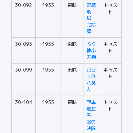
30-092
1955
東映
薩摩
キャス
飛
ト
脚
完結
篇
30-095
1955
東映
ふり
キャス
袖小
ト
天狗
30-099
1955
東映
花ご
キャス
よみ
ト
八笑
人
30-104
1955
東映
旗本
キャス
退屈
ト
男
謎の
決闘