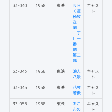
33-040
1958
東映
ＮＨ
キャス
Ｋ連
ト
続放
送
劇
一丁
目一
番
地
第二
部
33-043
1958
東映
浪人
キャス
八景
ト
33-045
1958
東映
花笠
キャス
若衆
ト
33-055
1958
東映
おこ
キャス
んの
ト