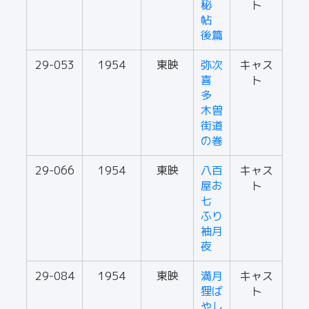
秘
ト
帖
後篇
29-053
1954
東映
弥次
キャス
喜
ト
多
木曽
街道
の巻
29-066
1954
東映
八百
キャス
屋お
ト
七
ふり
袖月
夜
29-084
1954
東映
満月
キャス
狸ば
ト
やし