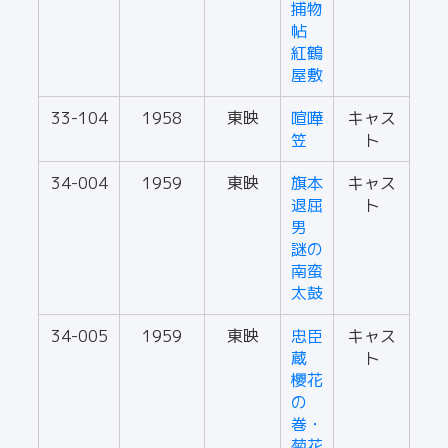
捕物
帖
紅鶴
屋敷
33-104
1958
東映
喧嘩
キャス
笠
ト
34-004
1959
東映
旗本
キャス
退屈
ト
男
謎の
南蛮
太鼓
34-005
1959
東映
忠臣
キャス
蔵
ト
櫻花
の
巻・
菊花