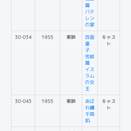
篇
バテ
レン
の宴
30-034
1955
東映
百面
キャス
童
ト
子
完結
篇
イス
ラム
の女
王
30-043
1955
東映
あば
キャス
れ纏
ト
千両
肌