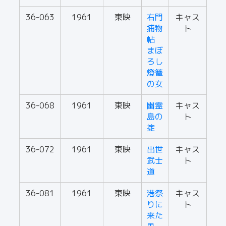
36-063
1961
東映
右門
キャス
捕物
ト
帖
まぼ
ろし
燈篭
の女
36-068
1961
東映
幽霊
キャス
島の
ト
掟
36-072
1961
東映
出世
キャス
武士
ト
道
36-081
1961
東映
港祭
キャス
りに
ト
来た