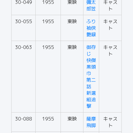
30-049
1955
東映
彌太
キャス
郎笠
ト
30-055
1955
東映
ふり
キャス
袖侠
ト
艶録
30-063
1955
東映
御存
キャス
じ
ト
快傑
黒頭
巾
第二
話
新選
組追
撃
30-088
1955
東映
薩摩
キャス
飛脚
ト