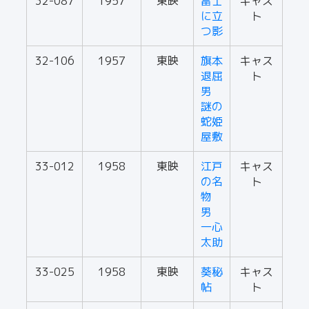
32-087
1957
東映
富士
キャス
に立
ト
つ影
32-106
1957
東映
旗本
キャス
退屈
ト
男
謎の
蛇姫
屋敷
33-012
1958
東映
江戸
キャス
の名
ト
物
男
一心
太助
33-025
1958
東映
葵秘
キャス
帖
ト