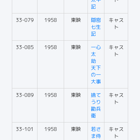
記
33-079
1958
東映
隠密
キャス
七生
ト
記
33-085
1958
東映
一心
キャス
太
ト
助
天下
の一
大事
33-089
1958
東映
捨て
キャス
うり
ト
勘兵
衛
33-101
1958
東映
若さ
キャス
ま侍
ト