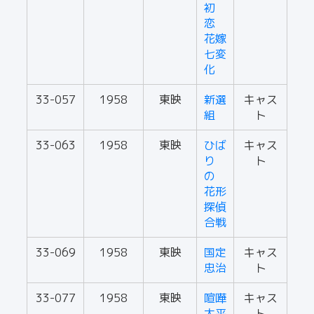
初
恋
花嫁
七変
化
33-057
1958
東映
新選
キャス
組
ト
33-063
1958
東映
ひば
キャス
り
ト
の
花形
探偵
合戦
33-069
1958
東映
国定
キャス
忠治
ト
33-077
1958
東映
喧嘩
キャス
太平
ト