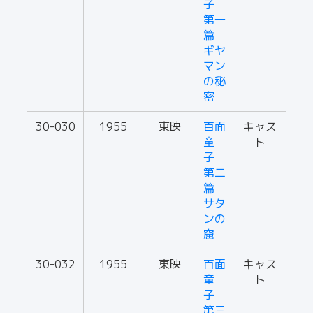
子
第一
篇
ギヤ
マン
の秘
密
30-030
1955
東映
百面
キャス
童
ト
子
第二
篇
サタ
ンの
窟
30-032
1955
東映
百面
キャス
童
ト
子
第三