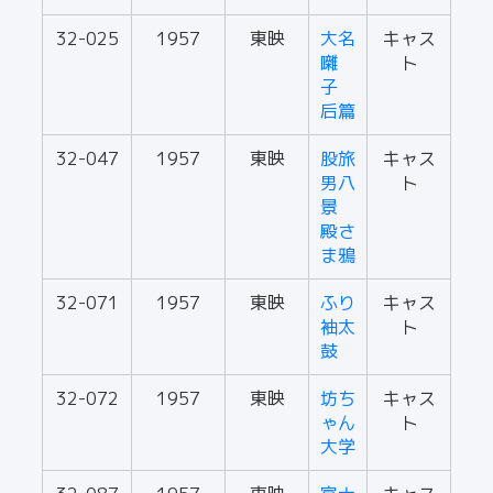
32-025
1957
東映
大名
キャス
囃
ト
子
后篇
32-047
1957
東映
股旅
キャス
男八
ト
景
殿さ
ま鴉
32-071
1957
東映
ふり
キャス
袖太
ト
鼓
32-072
1957
東映
坊ち
キャス
ゃん
ト
大学