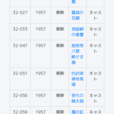
篇
32-027
1957
東映
鳳城の
キャス
花嫁
ト
32-033
1957
東映
地獄岬
キャス
の復讐
ト
32-047
1957
東映
股旅男
キャス
八景
ト
殿さま
鴉
32-051
1957
東映
仇討崇
キャス
禅寺馬
ト
場
32-056
1957
東映
譽れの
キャス
陣太鼓
ト
32-059
1957
東映
魔の紅
キャス