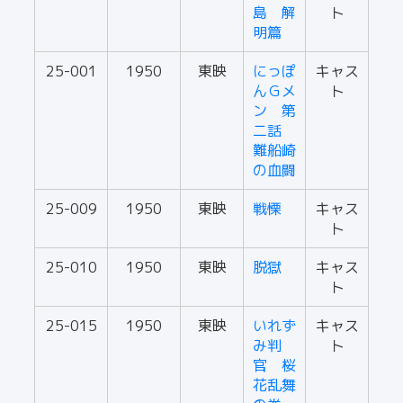
島 解
ト
明篇
25-001
1950
東映
にっぽ
キャス
んＧメ
ト
ン 第
二話
難船崎
の血闘
25-009
1950
東映
戦慄
キャス
ト
25-010
1950
東映
脱獄
キャス
ト
25-015
1950
東映
いれず
キャス
み判
ト
官 桜
花乱舞