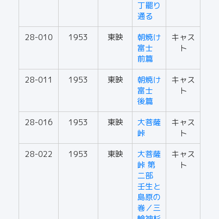
丁罷り
通る
28-010
1953
東映
朝焼け
キャス
富士
ト
前篇
28-011
1953
東映
朝焼け
キャス
富士
ト
後篇
28-016
1953
東映
大菩薩
キャス
峠
ト
28-022
1953
東映
大菩薩
キャス
峠 第
ト
二部
壬生と
島原の
巻／三
輪神杉