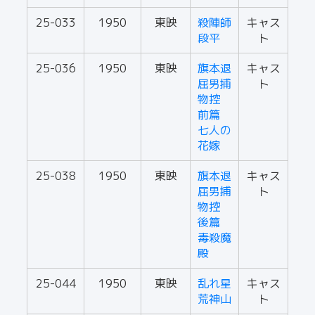
25-033
1950
東映
殺陣師
キャス
段平
ト
25-036
1950
東映
旗本退
キャス
屈男捕
ト
物控
前篇
七人の
花嫁
25-038
1950
東映
旗本退
キャス
屈男捕
ト
物控
後篇
毒殺魔
殿
25-044
1950
東映
乱れ星
キャス
荒神山
ト