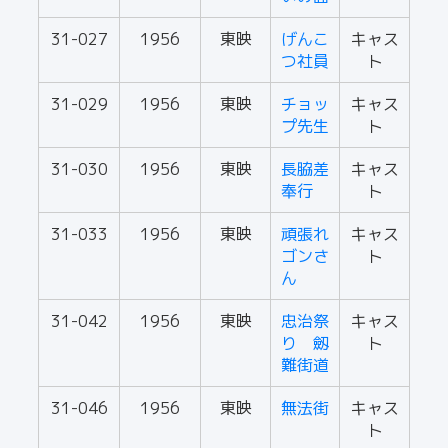
31-027
1956
東映
げんこ
キャス
つ社員
ト
31-029
1956
東映
チョッ
キャス
プ先生
ト
31-030
1956
東映
長脇差
キャス
奉行
ト
31-033
1956
東映
頑張れ
キャス
ゴンさ
ト
ん
31-042
1956
東映
忠治祭
キャス
り 劔
ト
難街道
31-046
1956
東映
無法街
キャス
ト