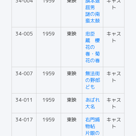
34-004
1959
東映
旗本退
キャス
屈男
ト
謎の南
蛮太鼓
34-005
1959
東映
忠臣
キャス
蔵 櫻
ト
花の
巻・菊
花の巻
34-007
1959
東映
無法街
キャス
の野郎
ト
ども
34-011
1959
東映
あばれ
キャス
大名
ト
34-017
1959
東映
右門捕
キャス
物帖
ト
片眼の