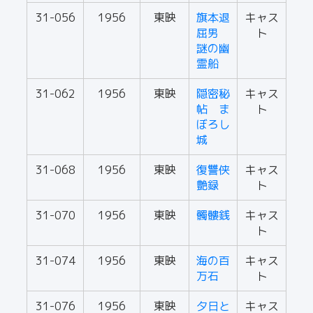
31-056
1956
東映
旗本退
キャス
屈男
ト
謎の幽
霊船
31-062
1956
東映
隠密秘
キャス
帖 ま
ト
ぼろし
城
31-068
1956
東映
復讐侠
キャス
艶録
ト
31-070
1956
東映
髑髏銭
キャス
ト
31-074
1956
東映
海の百
キャス
万石
ト
31-076
1956
東映
夕日と
キャス