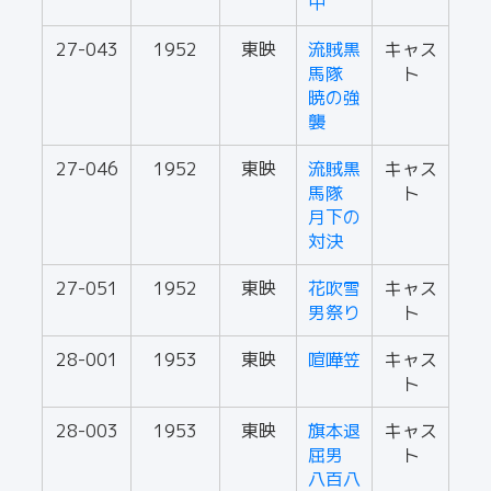
中
27-043
1952
東映
流賊黒
キャス
馬隊
ト
暁の強
襲
27-046
1952
東映
流賊黒
キャス
馬隊
ト
月下の
対決
27-051
1952
東映
花吹雪
キャス
男祭り
ト
28-001
1953
東映
喧嘩笠
キャス
ト
28-003
1953
東映
旗本退
キャス
屈男
ト
八百八