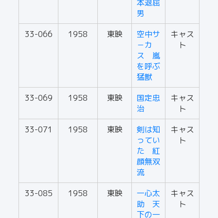
本退屈
男
33-066
1958
東映
空中サ
キャス
－カ
ト
ス 嵐
を呼ぶ
猛獣
33-069
1958
東映
国定忠
キャス
治
ト
33-071
1958
東映
剣は知
キャス
ってい
ト
た 紅
顔無双
流
33-085
1958
東映
一心太
キャス
助 天
ト
下の一