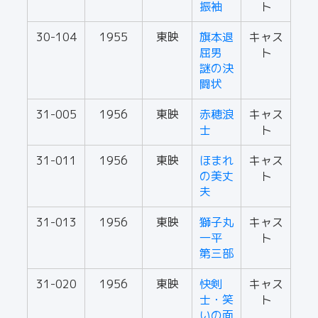
振袖
ト
30-104
1955
東映
旗本退
キャス
屈男
ト
謎の決
闘状
31-005
1956
東映
赤穂浪
キャス
士
ト
31-011
1956
東映
ほまれ
キャス
の美丈
ト
夫
31-013
1956
東映
獅子丸
キャス
一平
ト
第三部
31-020
1956
東映
快剣
キャス
士・笑
ト
いの面