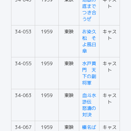
底まで
ト
つき合
うぜ
34-053
1959
東映
お染久
キャス
松 そ
ト
よ風日
傘
34-055
1959
東映
水戸黄
キャス
門 天
ト
下の副
将軍
34-063
1959
東映
血斗水
キャス
滸伝
ト
怒濤の
対決
34-067
1959
東映
榛名ば
キャス