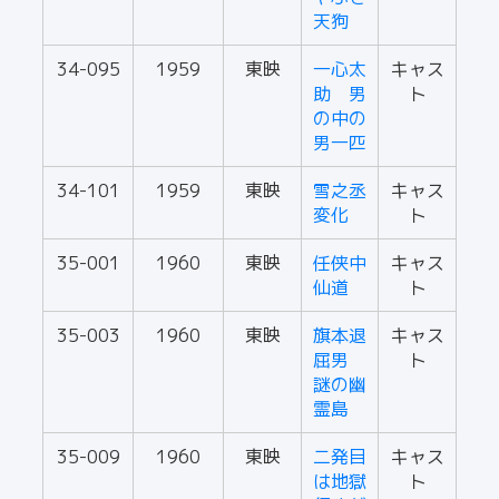
天狗
34-095
1959
東映
一心太
キャス
助 男
ト
の中の
男一匹
34-101
1959
東映
雪之丞
キャス
変化
ト
35-001
1960
東映
任侠中
キャス
仙道
ト
35-003
1960
東映
旗本退
キャス
屈男
ト
謎の幽
霊島
35-009
1960
東映
二発目
キャス
は地獄
ト