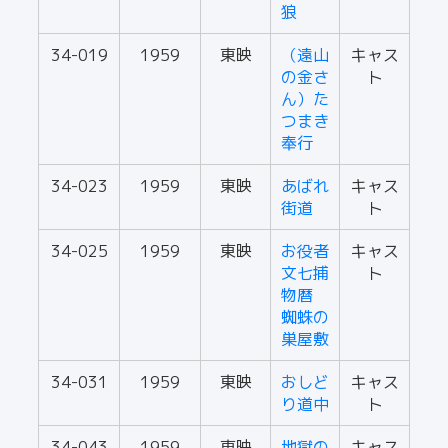
狼
34-019
1959
東映
（遠山
キャス
の金さ
ト
ん）た
つまき
奉行
34-023
1959
東映
あばれ
キャス
街道
ト
34-025
1959
東映
お役者
キャス
文七捕
ト
物暦
蜘蛛の
巣屋敷
34-031
1959
東映
おしど
キャス
り道中
ト
34-043
1959
東映
地獄の
キャス