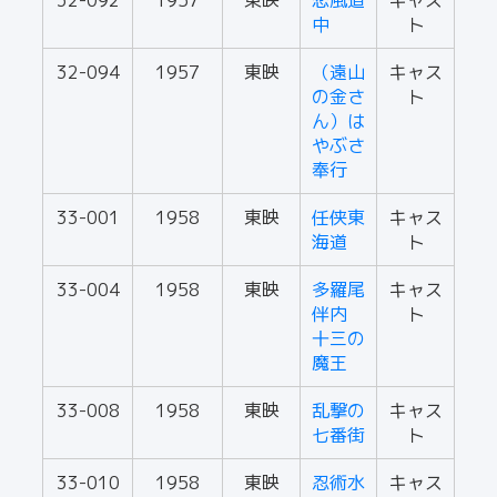
32-092
1957
東映
恋風道
キャス
中
ト
32-094
1957
東映
（遠山
キャス
の金さ
ト
ん）は
やぶさ
奉行
33-001
1958
東映
任侠東
キャス
海道
ト
33-004
1958
東映
多羅尾
キャス
伴内
ト
十三の
魔王
33-008
1958
東映
乱撃の
キャス
七番街
ト
33-010
1958
東映
忍術水
キャス