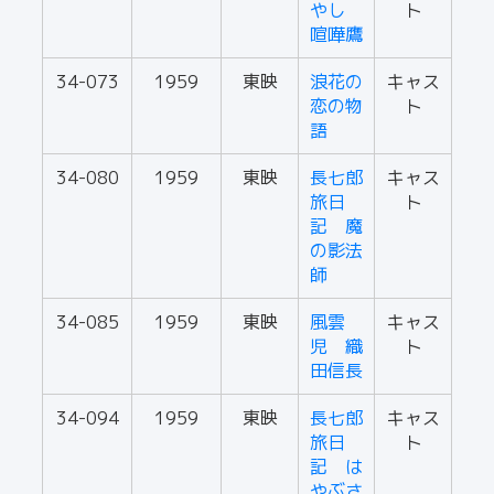
やし
ト
喧嘩鷹
34-073
1959
東映
浪花の
キャス
恋の物
ト
語
34-080
1959
東映
長七郎
キャス
旅日
ト
記 魔
の影法
師
34-085
1959
東映
風雲
キャス
児 織
ト
田信長
34-094
1959
東映
長七郎
キャス
旅日
ト
記 は
やぶさ