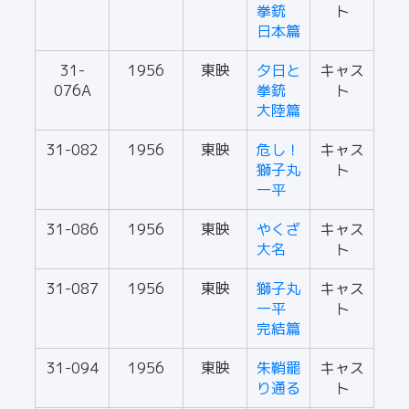
拳銃
ト
日本篇
31-
1956
東映
夕日と
キャス
076A
拳銃
ト
大陸篇
31-082
1956
東映
危し！
キャス
獅子丸
ト
一平
31-086
1956
東映
やくざ
キャス
大名
ト
31-087
1956
東映
獅子丸
キャス
一平
ト
完結篇
31-094
1956
東映
朱鞘罷
キャス
り通る
ト