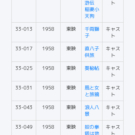
滸伝
ト
稲妻小
天狗
33-013
1958
東映
千両獅
キャス
子
ト
33-017
1958
東映
直八子
キャス
供旅
ト
33-025
1958
東映
葵秘帖
キャス
ト
33-031
1958
東映
風と女
キャス
と旅鴉
ト
33-043
1958
東映
浪人八
キャス
景
ト
33-049
1958
東映
奴の拳
キャス
銃は地
ト