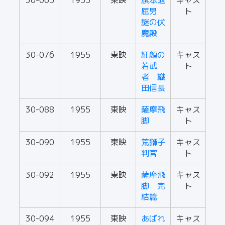
30-065
1955
東映
旗本退
キャス
屈男
ト
謎の伏
魔殿
30-076
1955
東映
紅顔の
キャス
若武
ト
者 織
田信長
30-088
1955
東映
薩摩飛
キャス
脚
ト
30-090
1955
東映
荒獅子
キャス
判官
ト
30-092
1955
東映
薩摩飛
キャス
脚 完
ト
結篇
30-094
1955
東映
あばれ
キャス