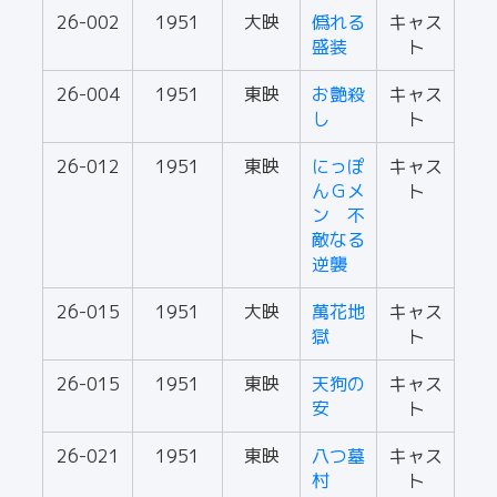
26-002
1951
大映
僞れる
キャス
盛装
ト
26-004
1951
東映
お艶殺
キャス
し
ト
26-012
1951
東映
にっぽ
キャス
んＧメ
ト
ン 不
敵なる
逆襲
26-015
1951
大映
萬花地
キャス
獄
ト
26-015
1951
東映
天狗の
キャス
安
ト
26-021
1951
東映
八つ墓
キャス
村
ト