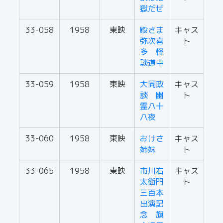
獄だぜ
33-058
1958
東映
殿さま
キャス
弥次喜
ト
多 怪
談道中
33-059
1958
東映
大岡政
キャス
談 幽
ト
霊八十
八夜
33-060
1958
東映
おけさ
キャス
姉妹
ト
33-065
1958
東映
市川右
キャス
太衛門
ト
三百本
出演記
念 旗