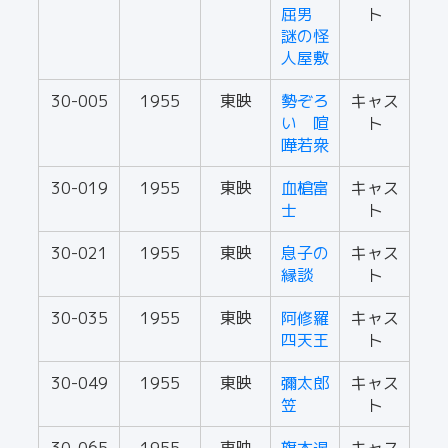
屈男
ト
謎の怪
人屋敷
30-005
1955
東映
勢ぞろ
キャス
い 喧
ト
嘩若衆
30-019
1955
東映
血槍富
キャス
士
ト
30-021
1955
東映
息子の
キャス
縁談
ト
30-035
1955
東映
阿修羅
キャス
四天王
ト
30-049
1955
東映
彌太郎
キャス
笠
ト