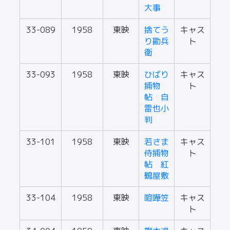
大事
33-089
1958
東映
捨てう
キャス
り勘兵
ト
衛
33-093
1958
東映
ひばり
キャス
捕物
ト
帖 自
雷也小
判
33-101
1958
東映
若さま
キャス
侍捕物
ト
帖 紅
鶴屋敷
33-104
1958
東映
喧嘩笠
キャス
ト