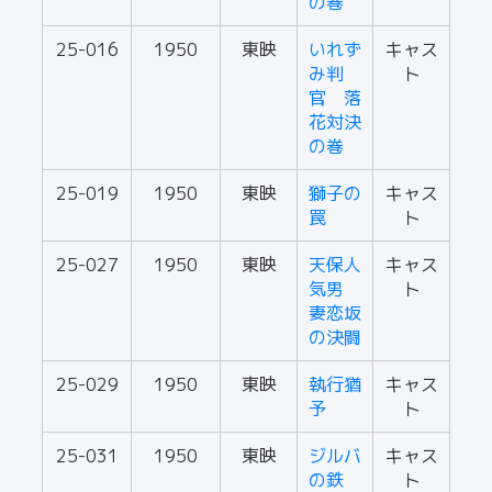
の巻
25-016
1950
東映
いれず
キャス
み判
ト
官 落
花対決
の巻
25-019
1950
東映
獅子の
キャス
罠
ト
25-027
1950
東映
天保人
キャス
気男
ト
妻恋坂
の決闘
25-029
1950
東映
執行猶
キャス
予
ト
25-031
1950
東映
ジルバ
キャス
の鉄
ト