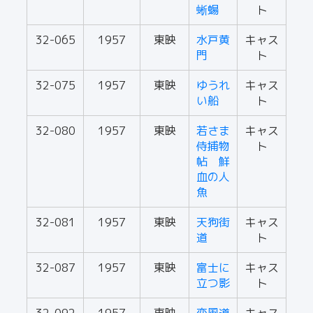
蜥蝪
ト
32-065
1957
東映
水戸黄
キャス
門
ト
32-075
1957
東映
ゆうれ
キャス
い船
ト
32-080
1957
東映
若さま
キャス
侍捕物
ト
帖 鮮
血の人
魚
32-081
1957
東映
天狗街
キャス
道
ト
32-087
1957
東映
富士に
キャス
立つ影
ト