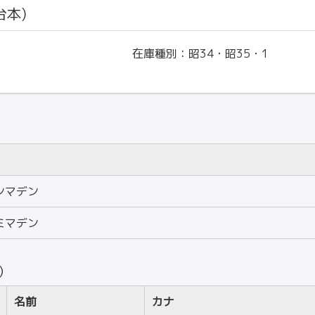
台本)
在庫種別：
昭34・昭35・1
ンマデン
ミマデン
人）
名前
カナ