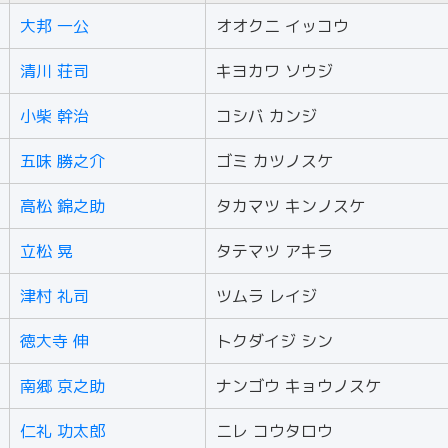
大邦 一公
オオクニ イッコウ
清川 荘司
キヨカワ ソウジ
小柴 幹治
コシバ カンジ
五味 勝之介
ゴミ カツノスケ
高松 錦之助
タカマツ キンノスケ
立松 晃
タテマツ アキラ
津村 礼司
ツムラ レイジ
徳大寺 伸
トクダイジ シン
南郷 京之助
ナンゴウ キョウノスケ
仁礼 功太郎
ニレ コウタロウ