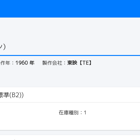
ン）
製作年：
1960 年
製作会社：
東映【TE】
準(B2))
在庫種別：
1