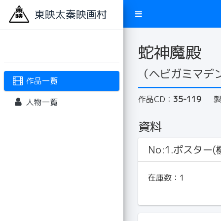
東映太秦映画村
蛇神魔殿
（ヘビガミマデ
作品一覧
作品CD：
35-119
人物一覧
資料
No:1.ポスター(標
在庫数：
1