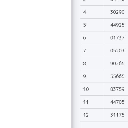
4
30290
5
44925
6
01737
7
05203
8
90265
9
55665
10
83759
11
44705
12
31175