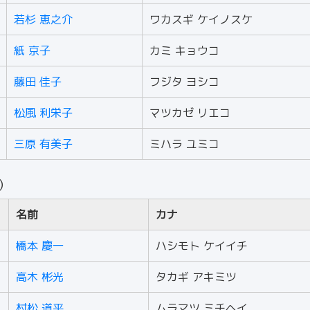
若杉 恵之介
ワカスギ ケイノスケ
紙 京子
カミ キョウコ
藤田 佳子
フジタ ヨシコ
松風 利栄子
マツカゼ リエコ
三原 有美子
ミハラ ユミコ
人）
名前
カナ
橋本 慶一
ハシモト ケイイチ
高木 彬光
タカギ アキミツ
村松 道平
ムラマツ ミチヘイ