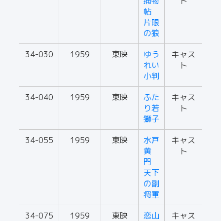
捕物
ト
帖
片眼
の狼
34-030
1959
東映
ゆう
キャス
れい
ト
小判
34-040
1959
東映
ふた
キャス
り若
ト
獅子
34-055
1959
東映
水戸
キャス
黄
ト
門
天下
の副
将軍
34-075
1959
東映
恋山
キャス