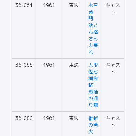
36-061
1961
東映
水戸
キャス
黄
ト
門
助さ
ん格
さん
大暴
れ
36-066
1961
東映
人形
キャス
佐七
ト
捕物
帖
恐怖
の通
り魔
36-080
1961
東映
維新
キャス
の篝
ト
火