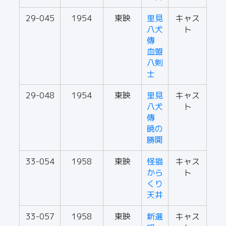
29-045
1954
東映
里見
キャス
八犬
ト
傳
血盟
八剣
士
29-048
1954
東映
里見
キャス
八犬
ト
傳
暁の
勝閧
33-054
1958
東映
怪猫
キャス
から
ト
くり
天井
33-057
1958
東映
新選
キャス