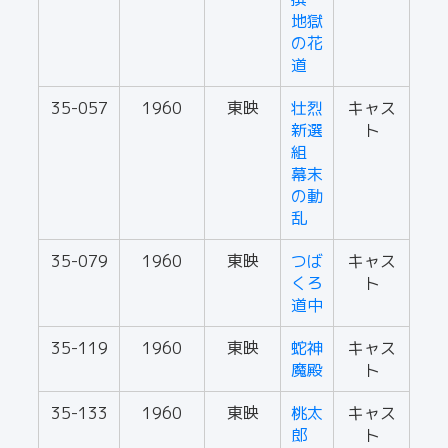
地獄
の花
道
35-057
1960
東映
壮烈
キャス
新選
ト
組
幕末
の動
乱
35-079
1960
東映
つば
キャス
くろ
ト
道中
35-119
1960
東映
蛇神
キャス
魔殿
ト
35-133
1960
東映
桃太
キャス
郎
ト