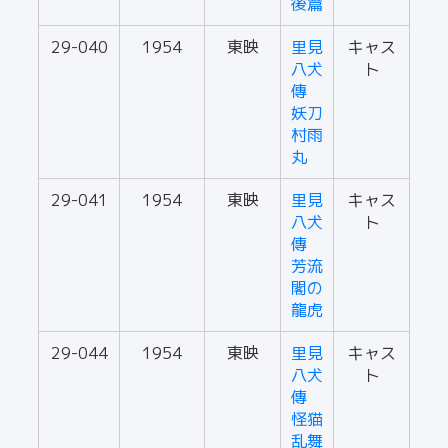
後篇
29-040
1954
東映
里見
キャス
八犬
ト
傳
妖刀
村雨
丸
29-041
1954
東映
里見
キャス
八犬
ト
傳
芳流
閣の
龍虎
29-044
1954
東映
里見
キャス
八犬
ト
傳
怪猫
乱舞