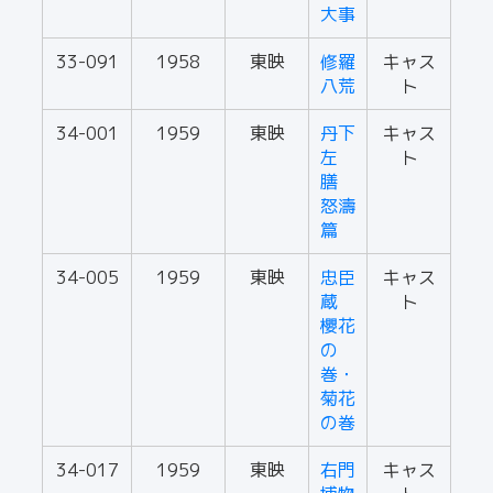
大事
33-091
1958
東映
修羅
キャス
八荒
ト
34-001
1959
東映
丹下
キャス
左
ト
膳
怒濤
篇
34-005
1959
東映
忠臣
キャス
蔵
ト
櫻花
の
巻・
菊花
の巻
34-017
1959
東映
右門
キャス