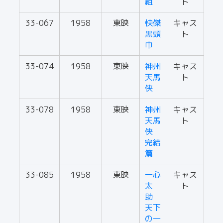
組
ト
33-067
1958
東映
快傑
キャス
黒頭
ト
巾
33-074
1958
東映
神州
キャス
天馬
ト
侠
33-078
1958
東映
神州
キャス
天馬
ト
侠
完結
篇
33-085
1958
東映
一心
キャス
太
ト
助
天下
の一