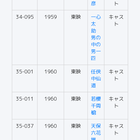
彦
ト
34-095
1959
東映
一心
キャス
太
ト
助
男の
中の
男一
匹
35-001
1960
東映
任侠
キャス
中仙
ト
道
35-011
1960
東映
若櫻
キャス
千両
ト
槍
35-037
1960
東映
天保
キャス
六花
ト
撰