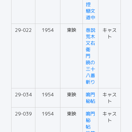
控
戀文
道中
29-022
1954
東映
巷説
キャス
荒木
ト
又右
衛
門
暁の
三十
八番
斬り
29-034
1954
東映
鳴門
キャス
秘帖
ト
29-039
1954
東映
鳴門
キャス
秘
ト
帖