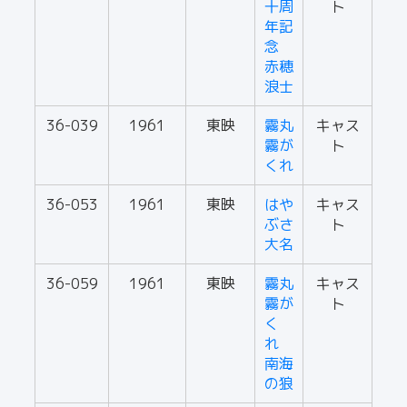
十周
ト
年記
念
赤穂
浪士
36-039
1961
東映
霧丸
キャス
霧が
ト
くれ
36-053
1961
東映
はや
キャス
ぶさ
ト
大名
36-059
1961
東映
霧丸
キャス
霧が
ト
く
れ
南海
の狼