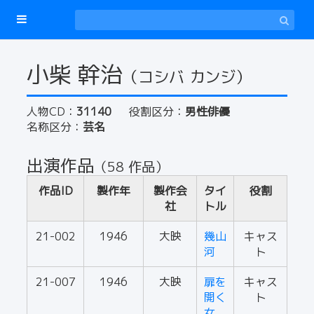
小柴 幹治
（コシバ カンジ）
人物CD：
31140
役割区分：
男性俳優
名称区分：
芸名
出演作品
（58 作品）
作品ID
製作年
製作会
タイ
役割
社
トル
21-002
1946
大映
幾山
キャス
河
ト
21-007
1946
大映
扉を
キャス
開く
ト
女