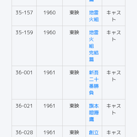
35-157
1960
東映
地雷
キャス
火組
ト
35-159
1960
東映
地雷
キャス
火
ト
組
完結
篇
36-001
1961
東映
新吾
キャス
二十
ト
番勝
負
36-021
1961
東映
旗本
キャス
喧嘩
ト
鷹
36-028
1961
東映
創立
キャス