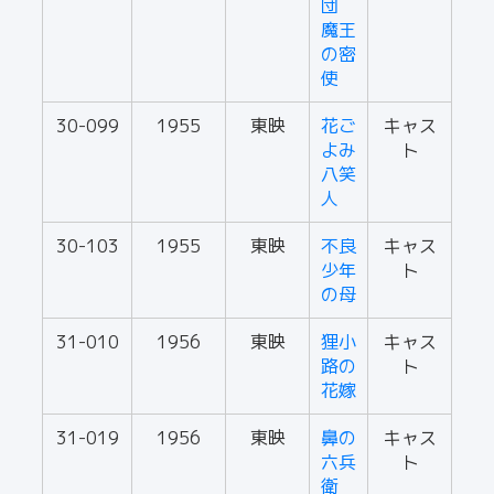
団
魔王
の密
使
30-099
1955
東映
花ご
キャス
よみ
ト
八笑
人
30-103
1955
東映
不良
キャス
少年
ト
の母
31-010
1956
東映
狸小
キャス
路の
ト
花嫁
31-019
1956
東映
鼻の
キャス
六兵
ト
衛