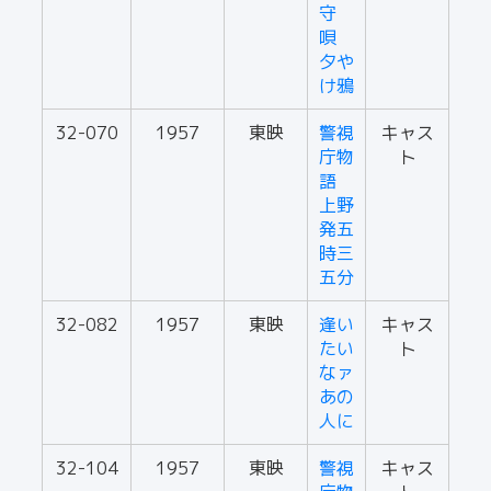
守
唄
夕や
け鴉
32-070
1957
東映
警視
キャス
庁物
ト
語
上野
発五
時三
五分
32-082
1957
東映
逢い
キャス
たい
ト
なァ
あの
人に
32-104
1957
東映
警視
キャス