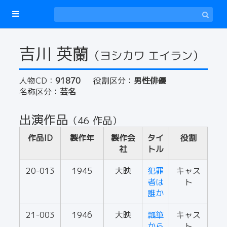
吉川 英蘭
（ヨシカワ エイラン）
人物CD：
91870
役割区分：
男性俳優
名称区分：
芸名
出演作品
（46 作品）
作品ID
製作年
製作会
タイ
役割
社
トル
20-013
1945
大映
犯罪
キャス
者は
ト
誰か
21-003
1946
大映
瓢箪
キャス
から
ト