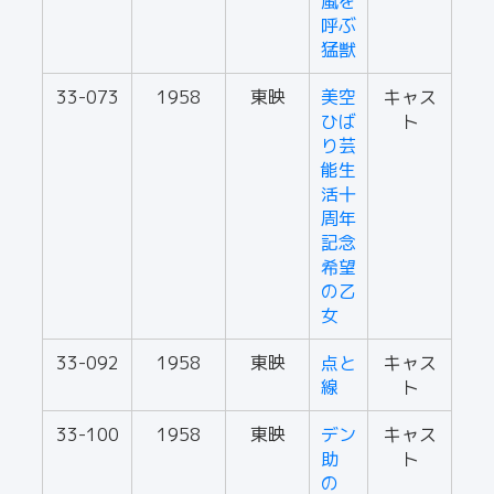
嵐を
呼ぶ
猛獣
33-073
1958
東映
美空
キャス
ひば
ト
り芸
能生
活十
周年
記念
希望
の乙
女
33-092
1958
東映
点と
キャス
線
ト
33-100
1958
東映
デン
キャス
助
ト
の