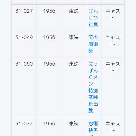
31-027
1956
東映
げん
キャス
こつ
ト
社員
31-049
1956
東映
笑の
キャス
魔術
ト
師
31-060
1956
東映
にっ
キャス
ぽん
ト
Ｇメ
ン
特別
武装
班出
動
31-072
1956
東映
忍術
キャス
快男
ト