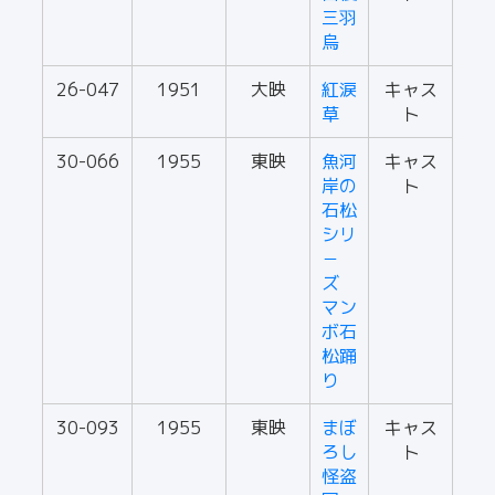
三羽
烏
26-047
1951
大映
紅涙
キャス
草
ト
30-066
1955
東映
魚河
キャス
岸の
ト
石松
シリ
－
ズ
マン
ボ石
松踊
り
30-093
1955
東映
まぼ
キャス
ろし
ト
怪盗