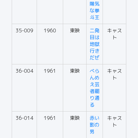
陽気
な拳
斗王
35-009
1960
東映
二発
キャス
目は
ト
地獄
行き
だぜ
36-004
1961
東映
べら
キャス
んめ
ト
え芸
者罷
り通
る
36-014
1961
東映
赤い
キャス
影の
ト
男