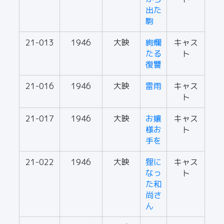
出た
駒
21-013
1946
大映
絢爛
キャス
たる
ト
復讐
21-016
1946
大映
雷雨
キャス
ト
21-017
1946
大映
お孃
キャス
様お
ト
手を
21-022
1946
大映
狸に
キャス
なっ
ト
た和
尚さ
ん