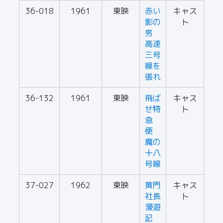
36-018
1961
東映
赤い
キャス
影の
ト
男
高速
三号
線を
張れ
36-132
1961
東映
飛ば
キャス
せ特
ト
急
便
魔の
十八
号線
37-027
1962
東映
黄門
キャス
社長
ト
漫遊
記