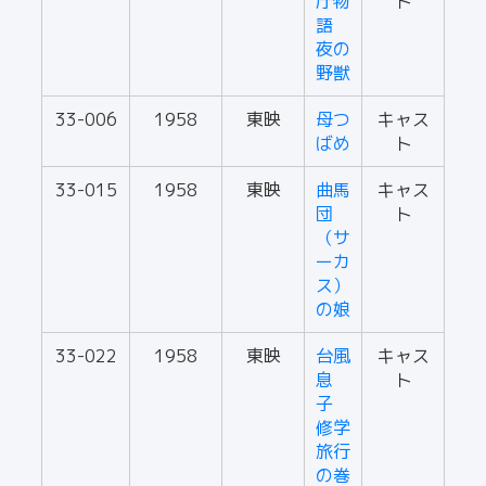
庁物
ト
語
夜の
野獣
33-006
1958
東映
母つ
キャス
ばめ
ト
33-015
1958
東映
曲馬
キャス
団
ト
（サ
ーカ
ス）
の娘
33-022
1958
東映
台風
キャス
息
ト
子
修学
旅行
の巻