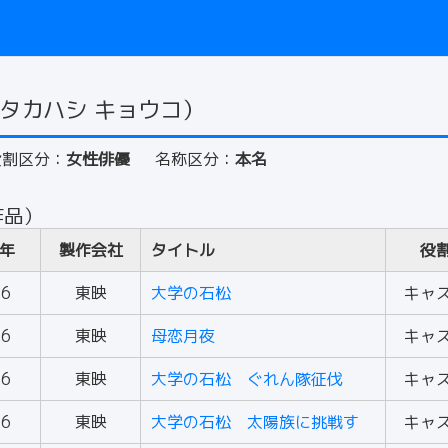
タカハシ キョウコ）
役割区分：
女性俳優
名称区分：
本名
作品）
年
製作会社
タイトル
役
56
東映
大学の石松
キャ
56
東映
母恋月夜
キャ
56
東映
大学の石松 ぐれん隊征伐
キャ
56
東映
大学の石松 太陽族に挑戦す
キャ