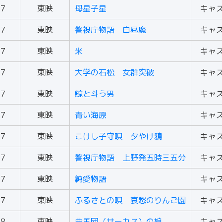
57
東映
母星子星
キャ
57
東映
警視庁物語 白昼魔
キャ
57
東映
米
キャ
57
東映
大学の石松 女群突破
キャ
57
東映
鯨と斗う男
キャ
57
東映
青い海原
キャ
57
東映
こけし子守唄 夕やけ鴉
キャ
57
東映
警視庁物語 上野発五時三五分
キャ
57
東映
純愛物語
キャ
57
東映
ふるさとの唄 哀愁のりんご園
キャ
58
東映
曲馬団（サーカス）の娘
キャ