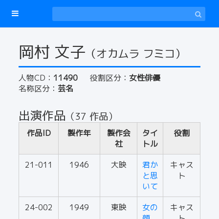
岡村 文子
（オカムラ フミコ）
人物CD：
11490
役割区分：
女性俳優
名称区分：
芸名
出演作品
（37 作品）
作品ID
製作年
製作会
タイ
役割
社
トル
21-011
1946
大映
君か
キャス
と思
ト
いて
24-002
1949
東映
女の
キャス
顔
ト