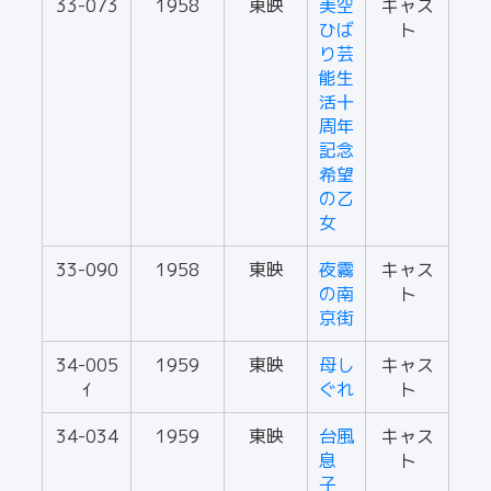
33-073
1958
東映
美空
キャス
ひば
ト
り芸
能生
活十
周年
記念
希望
の乙
女
33-090
1958
東映
夜霧
キャス
の南
ト
京街
34-005
1959
東映
母し
キャス
ｲ
ぐれ
ト
34-034
1959
東映
台風
キャス
息
ト
子