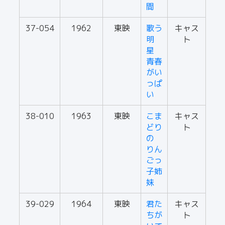
間
37-054
1962
東映
歌う
キャス
明
ト
星
青春
がい
っぱ
い
38-010
1963
東映
こま
キャス
どり
ト
の
りん
ごっ
子姉
妹
39-029
1964
東映
君た
キャス
ちが
ト