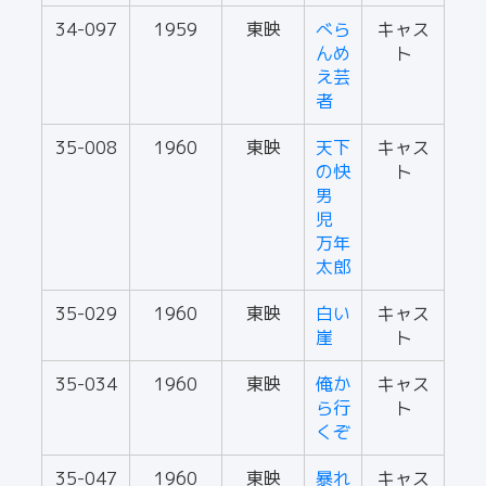
34-097
1959
東映
べら
キャス
んめ
ト
え芸
者
35-008
1960
東映
天下
キャス
の快
ト
男
児
万年
太郎
35-029
1960
東映
白い
キャス
崖
ト
35-034
1960
東映
俺か
キャス
ら行
ト
くぞ
35-047
1960
東映
暴れ
キャス