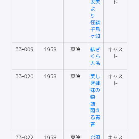
太夫
ト
よ
り
怪談
千鳥
ヶ淵
33-009
1958
東映
緋ざ
キャス
くら
ト
大名
33-020
1958
東映
美し
キャス
き姉
ト
妹の
物
語
悶え
る青
春
33-022
1958
東映
台風
キャス