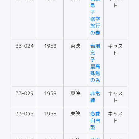
息
ト
子
修学
旅行
の巻
33-024
1958
東映
台風
キャス
息
ト
子
最高
殊勲
の巻
33-029
1958
東映
非常
キャス
線
ト
33-035
1958
東映
恋愛
キャス
自由
ト
型