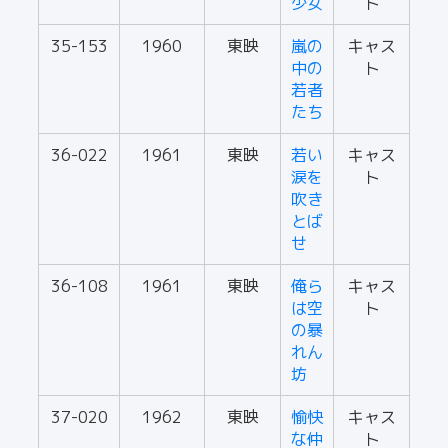
少女
ト
35-153
1960
東映
嵐の
キャス
中の
ト
若者
たち
36-022
1961
東映
若い
キャス
涙を
ト
吹き
とば
せ
36-108
1961
東映
俺ら
キャス
は空
ト
の暴
れん
坊
37-020
1962
東映
愉快
キャス
な仲
ト