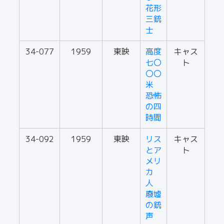
花形
三銃
士
34-077
1959
東映
高度
キャス
七〇
ト
〇〇
米
恐怖
の四
時間
34-092
1959
東映
リス
キャス
とア
ト
メリ
カ
人
廢墟
の銃
声