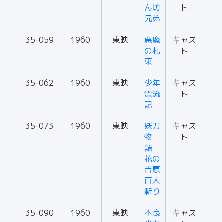
ん坊
ト
兄弟
35-059
1960
東映
悪魔
キャス
の札
ト
束
35-062
1960
東映
少年
キャス
漂流
ト
記
35-073
1960
東映
妖刀
キャス
物
ト
語
花の
吉原
百人
斬り
35-090
1960
東映
不良
キャス