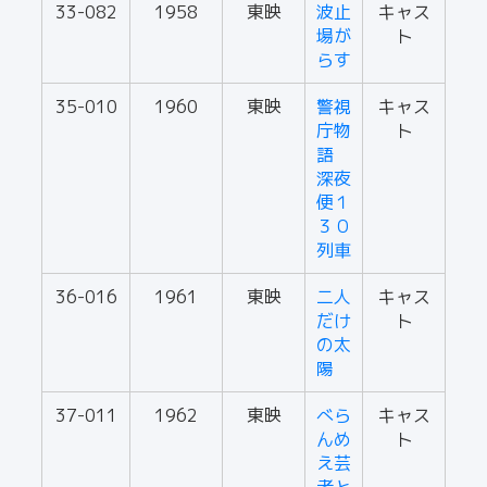
33-082
1958
東映
波止
キャス
場が
ト
らす
35-010
1960
東映
警視
キャス
庁物
ト
語
深夜
便１
３０
列車
36-016
1961
東映
二人
キャス
だけ
ト
の太
陽
37-011
1962
東映
べら
キャス
んめ
ト
え芸