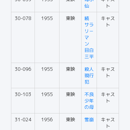
仙
ト
30-078
1955
東映
続
キャス
サラ
ト
リ－
マ
ン
目白
三平
30-096
1955
東映
殺人
キャス
現行
ト
犯
30-103
1955
東映
不良
キャス
少年
ト
の母
31-024
1956
東映
雪崩
キャス
ト