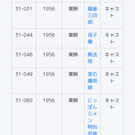
31-031
1956
東映
龍巻
キャス
三四
ト
郎
31-044
1956
東映
母子
キャス
像
ト
31-046
1956
東映
無法
キャス
街
ト
31-049
1956
東映
笑の
キャス
魔術
ト
師
31-060
1956
東映
にっ
キャス
ぽん
ト
Ｇメ
ン
特別
武装