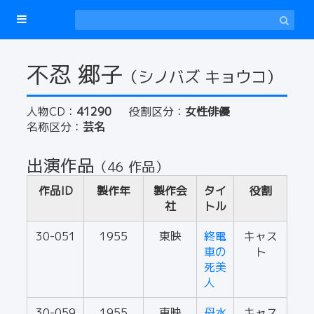
不忍 郷子
（シノバズ キョウコ）
人物CD：
41290
役割区分：
女性俳優
名称区分：
芸名
出演作品
（46 作品）
作品ID
製作年
製作会
タイ
役割
社
トル
30-051
1955
東映
終電
キャス
車の
ト
死美
人
30-059
1955
東映
母水
キャス