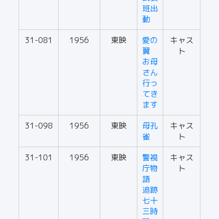
班出
動
31-081
1956
東映
愛の
キャス
翼
ト
お母
さん
行っ
てき
ます
31-098
1956
東映
母孔
キャス
雀
ト
31-101
1956
東映
警視
キャス
庁物
ト
語
追跡
七十
三時