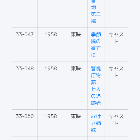
番
地
第二
部
33-047
1958
東映
季節
キャス
風の
ト
彼方
に
33-048
1958
東映
警視
キャス
庁物
ト
語
七人
の追
跡者
33-060
1958
東映
おけ
キャス
さ姉
ト
妹