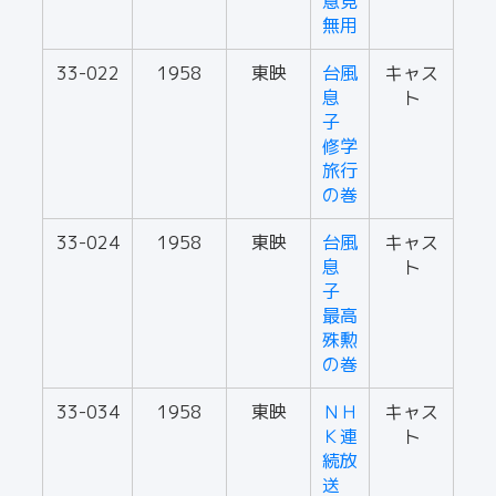
意見
無用
33-022
1958
東映
台風
キャス
息
ト
子
修学
旅行
の巻
33-024
1958
東映
台風
キャス
息
ト
子
最高
殊勲
の巻
33-034
1958
東映
ＮＨ
キャス
Ｋ連
ト
続放
送