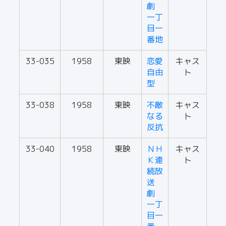
劇
一丁
目一
番地
33-035
1958
東映
恋愛
キャス
自由
ト
型
33-038
1958
東映
不敵
キャス
なる
ト
反抗
33-040
1958
東映
ＮＨ
キャス
Ｋ連
ト
続放
送
劇
一丁
目一