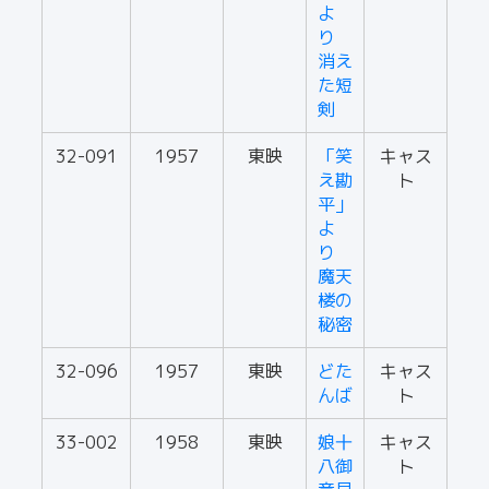
よ
り
消え
た短
剣
32-091
1957
東映
「笑
キャス
え勘
ト
平」
よ
り
魔天
楼の
秘密
32-096
1957
東映
どた
キャス
んば
ト
33-002
1958
東映
娘十
キャス
八御
ト