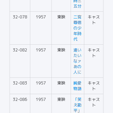
時三
五分
32-078
1957
東映
二宮
キャス
尊徳
ト
の少
年時
代
32-082
1957
東映
逢い
キャス
たい
ト
なァ
あの
人に
32-083
1957
東映
純愛
キャス
物語
ト
32-086
1957
東映
「笑
キャス
え勘
ト
平」