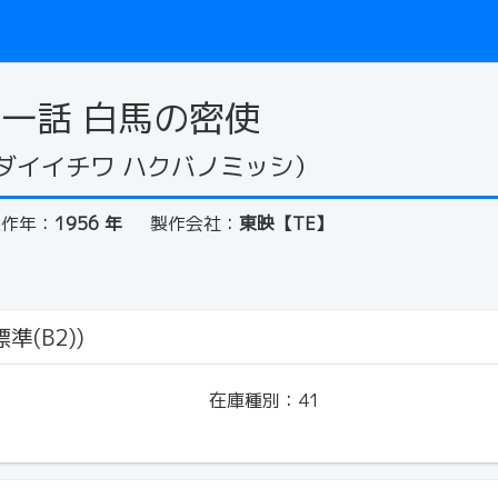
第一話 白馬の密使
ダイイチワ ハクバノミッシ）
製作年：
1956 年
製作会社：
東映【TE】
準(B2))
在庫種別：
41