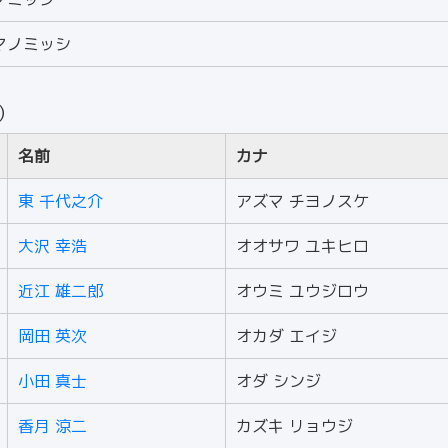
マノミッシ
人）
名前
カナ
東 千代之介
アズマ チヨノスケ
大沢 幸浩
オオサワ ユキヒロ
近江 雄二郎
オウミ ユウジロウ
岡田 英次
オカダ エイジ
小田 真士
オダ シンジ
香月 涼二
カズキ リョウジ