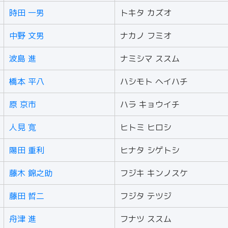
時田 一男
トキタ カズオ
中野 文男
ナカノ フミオ
波島 進
ナミシマ ススム
橋本 平八
ハシモト ヘイハチ
原 京市
ハラ キョウイチ
人見 寬
ヒトミ ヒロシ
陽田 重利
ヒナタ シゲトシ
藤木 錦之助
フジキ キンノスケ
藤田 哲二
フジタ テツジ
舟津 進
フナツ ススム