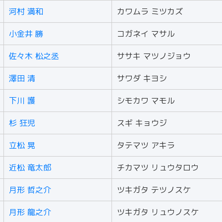
河村 満和
カワムラ ミツカズ
小金井 勝
コガネイ マサル
佐々木 松之丞
ササキ マツノジョウ
澤田 清
サワダ キヨシ
下川 護
シモカワ マモル
杉 狂児
スギ キョウジ
立松 晃
タテマツ アキラ
近松 竜太郎
チカマツ リュウタロウ
月形 哲之介
ツキガタ テツノスケ
月形 龍之介
ツキガタ リュウノスケ