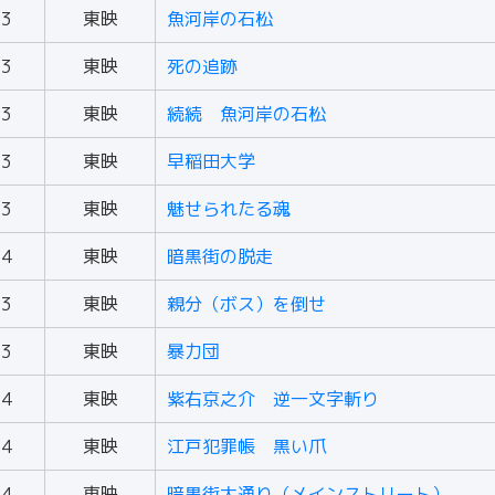
53
東映
魚河岸の石松
53
東映
死の追跡
53
東映
続続 魚河岸の石松
53
東映
早稲田大学
53
東映
魅せられたる魂
54
東映
暗黒街の脱走
63
東映
親分（ボス）を倒せ
63
東映
暴力団
64
東映
紫右京之介 逆一文字斬り
64
東映
江戸犯罪帳 黒い爪
64
東映
暗黒街大通り（メインストリート）