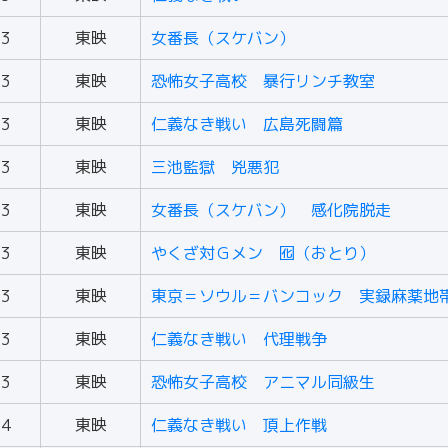
73
東映
女番長（スケバン）
73
東映
恐怖女子高校 暴行リンチ教室
73
東映
仁義なき戦い 広島死闘篇
73
東映
三池監獄 兇悪犯
73
東映
女番長（スケバン） 感化院脱走
73
東映
やくざ対Ｇメン 囮（おとり）
73
東映
東京＝ソウル＝バンコック 実録麻薬地
73
東映
仁義なき戦い 代理戦争
73
東映
恐怖女子高校 アニマル同級生
74
東映
仁義なき戦い 頂上作戦