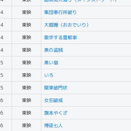
64
東映
集団奉行所破り
64
東映
大喧嘩（おおでいり）
64
東映
散歩する霊柩車
64
東映
黒の盗賊
65
東映
黒い猫
65
東映
いろ
65
東映
関東破門状
66
東映
女犯破戒
66
東映
旗本やくざ
66
東映
博徒七人