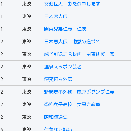
71
東映
女渡世人 おたの申します
71
東映
日本悪人伝
71
東映
関東兄弟仁義 仁侠
72
東映
日本悪人伝 地獄の道づれ
72
東映
純子引退記念映画 関東緋桜一家
72
東映
温泉スッポン芸者
72
東映
博奕打ち外伝
72
東映
新網走番外地 嵐呼ぶダンプ仁義
72
東映
恐怖女子高校 女暴力教室
72
東映
昭和極道史
73
東映
仁義なき戦い