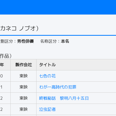
カネコ ノブオ）
役割区分：
男性俳優
名称区分：
本名
 作品）
年
製作会社
タイトル
50
東映
七色の花
51
東映
わが一高時代の犯罪
52
東映
終戦秘話 黎明八月十五日
52
東映
泣虫記者