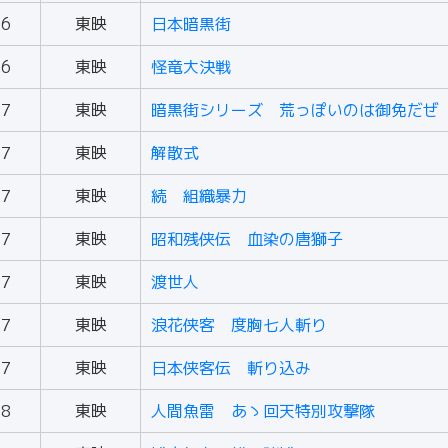
66
東映
日本暗黒街
66
東映
怪竜大決戦
67
東映
暗黒街シリーズ 荒っぽいのは御免だぜ
67
東映
解散式
67
東映
続 組織暴力
67
東映
昭和残侠伝 血染の唐獅子
67
東映
渡世人
67
東映
浪花侠客 度胸七人斬り
67
東映
日本侠客伝 斬り込み
68
東映
人間魚雷 あゝ回天特別攻撃隊