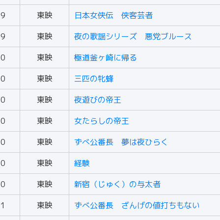
69
東映
日本女侠伝 侠客芸者
69
東映
夜の歌謡シリーズ 悪党ブルース
70
東映
極道釜ヶ崎に帰る
70
東映
三匹の牝蜂
70
東映
夜遊びの帝王
70
東映
女たらしの帝王
70
東映
ずべ公番長 夢は夜ひらく
70
東映
経験
70
東映
新宿（じゅく）の与太者
71
東映
ずべ公番長 ざんげの値打ちもない