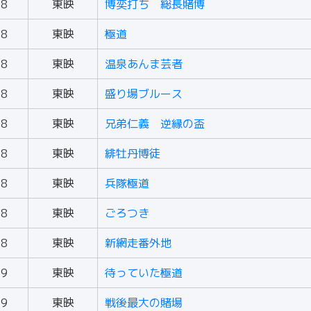
68
東映
博奕打ち 総長賭博
68
東映
極道
68
東映
温泉あんま芸者
68
東映
盛り場ブルース
68
東映
兄弟仁義 逆縁の盃
68
東映
緋牡丹博徒
68
東映
兵隊極道
68
東映
ごろつき
68
東映
新網走番外地
69
東映
待っていた極道
69
東映
戦後最大の賭場