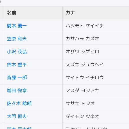
人）
名前
カナ
橋本 慶一
ハシモト ケイイチ
笠原 和夫
カサハラ カズオ
小沢 茂弘
オザワ シゲヒロ
鈴木 重平
スズキ ジュウヘイ
斎藤 一郎
サイトウ イチロウ
増田 悦章
マスダ ヨシアキ
佐々木 稔郎
ササキ トシオ
大門 恒夫
ダイモン ツネオ