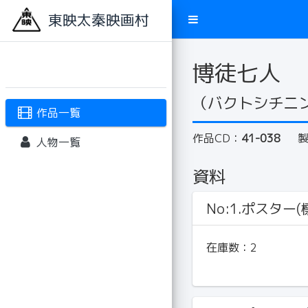
東映太秦映画村
博徒七人
（バクトシチニ
作品一覧
作品CD：
41-038
人物一覧
資料
No:1.ポスター(標
在庫数：
2