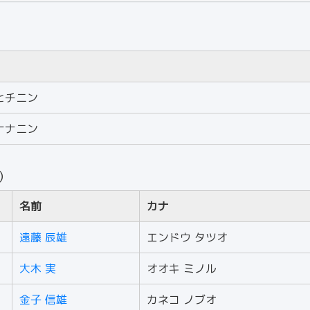
ヒチニン
ナナニン
人）
名前
カナ
遠藤 辰雄
エンドウ タツオ
大木 実
オオキ ミノル
金子 信雄
カネコ ノブオ