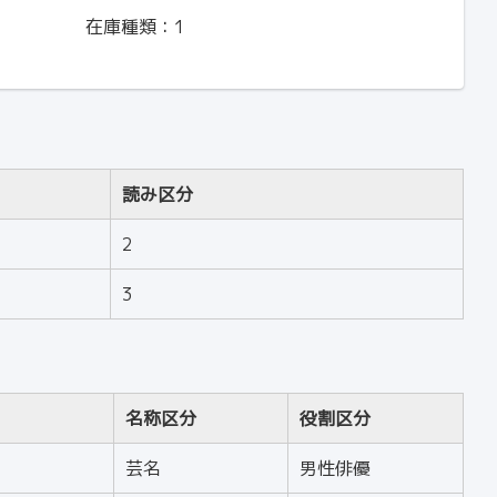
在庫種類：
1
読み区分
2
3
名称区分
役割区分
芸名
男性俳優