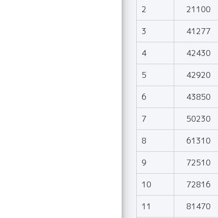
2
21100
3
41277
4
42430
5
42920
6
43850
7
50230
8
61310
9
72510
10
72816
11
81470