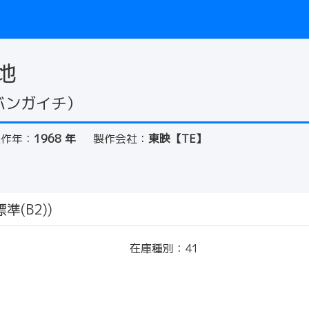
地
バンガイチ）
製作年：
1968 年
製作会社：
東映【TE】
準(B2))
在庫種別：
41