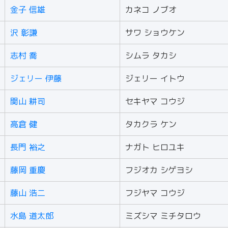
金子 信雄
カネコ ノブオ
沢 彰謙
サワ ショウケン
志村 喬
シムラ タカシ
ジェリー 伊藤
ジェリー イトウ
関山 耕司
セキヤマ コウジ
高倉 健
タカクラ ケン
長門 裕之
ナガト ヒロユキ
藤岡 重慶
フジオカ シゲヨシ
藤山 浩二
フジヤマ コウジ
水島 道太郎
ミズシマ ミチタロウ