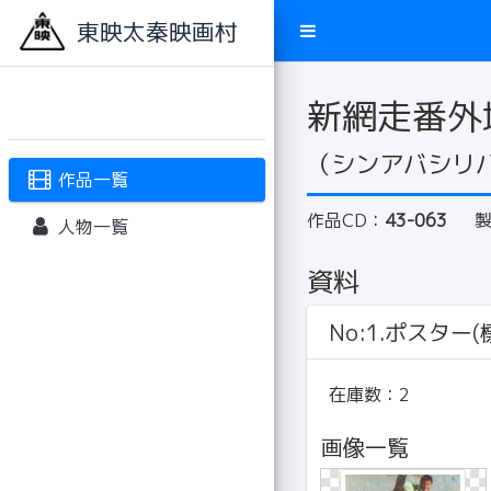
東映太秦映画村
新網走番外
（シンアバシリ
作品一覧
作品CD：
43-063
人物一覧
資料
No:1.ポスター(標
在庫数：
2
画像一覧