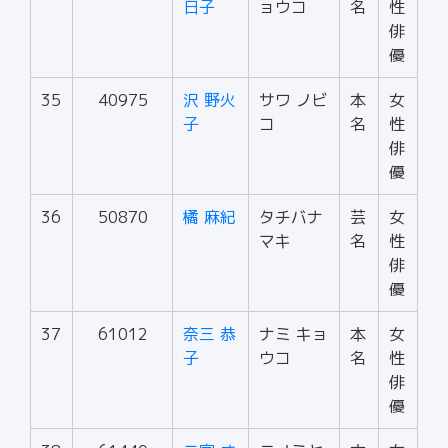
日子
ョウコ
名
性
俳
優
35
40975
沢 野火
サワ ノビ
本
女
子
コ
名
性
俳
優
36
50870
橘 麻紀
タチバナ
芸
女
マキ
名
性
俳
優
37
61012
奈三 恭
ナミ キョ
本
女
子
ウコ
名
性
俳
優