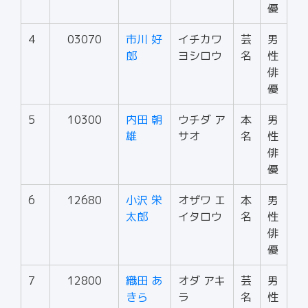
優
4
03070
市川 好
イチカワ
芸
男
郎
ヨシロウ
名
性
俳
優
5
10300
内田 朝
ウチダ ア
本
男
雄
サオ
名
性
俳
優
6
12680
小沢 栄
オザワ エ
本
男
太郎
イタロウ
名
性
俳
優
7
12800
織田 あ
オダ アキ
芸
男
きら
ラ
名
性