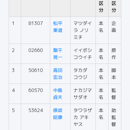
区
区
分
分
1
81307
松平
マツダイ
本
企
乗道
ラ ノリ
名
画
ミチ
2
02660
飯干
イイボシ
本
原
晃一
コウイチ
名
作
3
50610
高田
タカダ
本
脚
宏治
コウジ
名
本
4
60570
中島
ナカジマ
本
監
貞夫
サダオ
名
督
5
53624
俵坂
タワラザ
本
助
昭康
カ アキ
名
監
ヤス
督