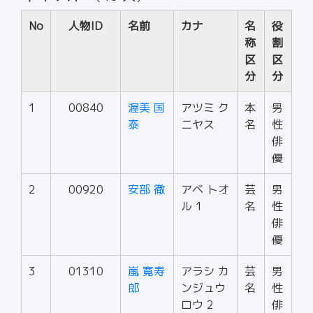
No
人物ID
名前
カナ
名
役
称
割
区
区
分
分
1
00840
渥美 国
アツミ ク
本
男
泰
ニヤス
名
性
俳
優
2
00920
安部 徹
アベ トオ
芸
男
ル 1
名
性
俳
優
3
01310
嵐 寛寿
アラシ カ
芸
男
郎
ンジュウ
名
性
ロウ 2
俳