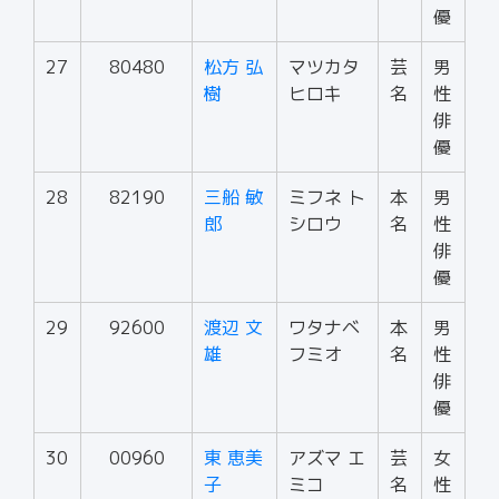
優
27
80480
松方 弘
マツカタ
芸
男
樹
ヒロキ
名
性
俳
優
28
82190
三船 敏
ミフネ ト
本
男
郎
シロウ
名
性
俳
優
29
92600
渡辺 文
ワタナベ
本
男
雄
フミオ
名
性
俳
優
30
00960
東 恵美
アズマ エ
芸
女
子
ミコ
名
性