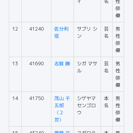
イ
名
性
俳
優
12
41240
佐分利
サブリ シ
芸
男
信
ン
名
性
俳
優
13
41690
志賀 勝
シガ マサ
芸
男
ル
名
性
俳
優
14
41750
茂山 千
シゲヤマ
本
男
五郎
センゴロ
名
性
（２
ウ
俳
世）
優