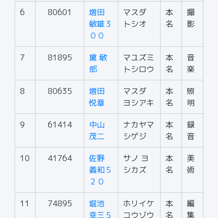
6
80601
増田
マスダ
本
撮
敏雄３
トシオ
名
影
００
7
81895
黛 敏
マユズミ
本
音
郎
トシロウ
名
楽
8
80635
増田
マスダ
本
照
悦章
ヨシアキ
名
明
9
61414
中山
ナカヤマ
本
録
茂二
シゲジ
名
音
10
41764
佐野
サノ ヨ
本
美
義和５
シカズ
名
術
２０
11
74895
堀池
ホリイケ
本
編
幸三５
コウゾウ
名
集