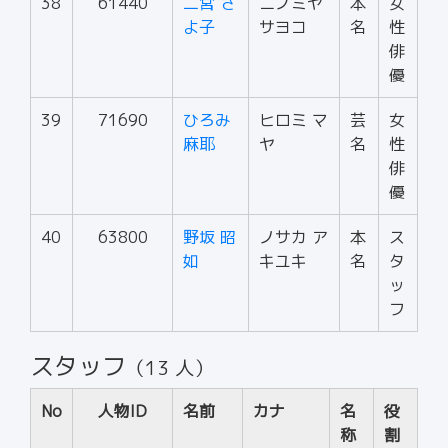
38
61440
二宮 さ
ニノミヤ
本
女
よ子
サヨコ
名
性
俳
優
39
71690
ひろみ
ヒロミ マ
芸
女
麻耶
ヤ
名
性
俳
優
40
63800
野坂 昭
ノサカ ア
本
ス
如
キユキ
名
タ
ッ
フ
スタッフ
（13 人）
No
人物ID
名前
カナ
名
役
称
割