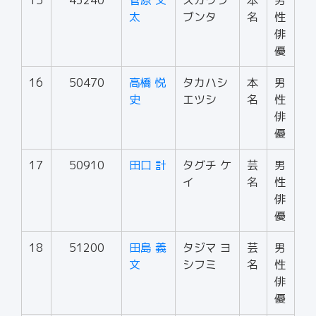
15
43240
菅原 文
スガワラ
本
男
太
ブンタ
名
性
俳
優
16
50470
高橋 悦
タカハシ
本
男
史
エツシ
名
性
俳
優
17
50910
田口 計
タグチ ケ
芸
男
イ
名
性
俳
優
18
51200
田島 義
タジマ ヨ
芸
男
文
シフミ
名
性
俳
優