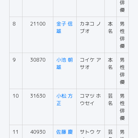
俳
優
8
21100
金子 信
カネコ ノ
本
男
雄
ブオ
名
性
俳
優
9
30870
小池 朝
コイケ ア
本
男
雄
サオ
名
性
俳
優
10
31630
小松 方
コマツ ホ
芸
男
正
ウセイ
名
性
俳
優
11
40930
佐藤 慶
サトウ ケ
芸
男