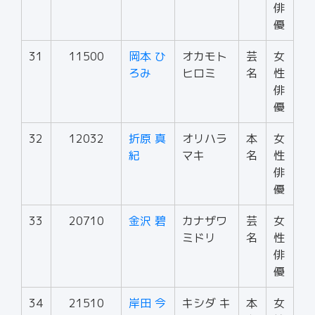
俳
優
31
11500
岡本 ひ
オカモト
芸
女
ろみ
ヒロミ
名
性
俳
優
32
12032
折原 真
オリハラ
本
女
紀
マキ
名
性
俳
優
33
20710
金沢 碧
カナザワ
芸
女
ミドリ
名
性
俳
優
34
21510
岸田 今
キシダ キ
本
女