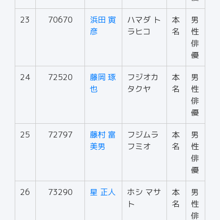
23
70670
浜田 寅
ハマダ ト
本
男
彦
ラヒコ
名
性
俳
優
24
72520
藤岡 琢
フジオカ
本
男
也
タクヤ
名
性
俳
優
25
72797
藤村 富
フジムラ
本
男
美男
フミオ
名
性
俳
優
26
73290
星 正人
ホシ マサ
本
男
ト
名
性
俳