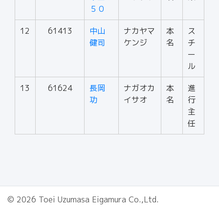
５０
12
61413
中山
ナカヤマ
本
ス
健司
ケンジ
名
チ
ー
ル
13
61624
長岡
ナガオカ
本
進
功
イサオ
名
行
主
任
© 2026 Toei Uzumasa Eigamura Co.,Ltd.