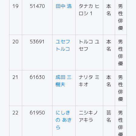
19
51470
田中 浩
タナカ ヒ
本
男
ロシ 1
名
性
俳
優
20
53691
ユセフ
トルコ ユ
本
男
トルコ
セフ
名
性
俳
優
21
61630
成田 三
ナリタ ミ
本
男
樹夫
キオ
名
性
俳
優
22
61950
にしき
ニシキノ
芸
男
の あき
アキラ
名
性
ら
俳
優