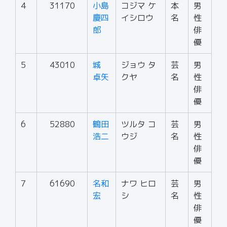
4
31170
小島
コジマ ケ
本
男
慶四
イシロウ
名
性
郎
俳
優
5
43010
城
ジョウ タ
芸
男
卓矢
クヤ
名
性
俳
優
6
52880
鶴田
ツルタ コ
芸
男
浩二
ウジ
名
性
俳
優
7
61690
名和
ナワ ヒロ
芸
男
宏
シ
名
性
俳
優