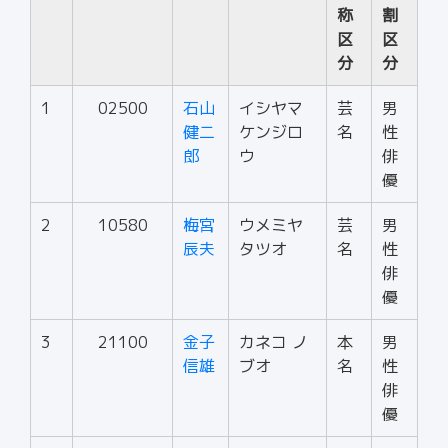
称
割
区
区
分
分
1
02500
石山
イシヤマ
芸
男
健二
ケンジロ
名
性
郎
ウ
俳
優
2
10580
梅宮
ウメミヤ
芸
男
辰夫
タツオ
名
性
俳
優
3
21100
金子
カネコ ノ
本
男
信雄
ブオ
名
性
俳
優