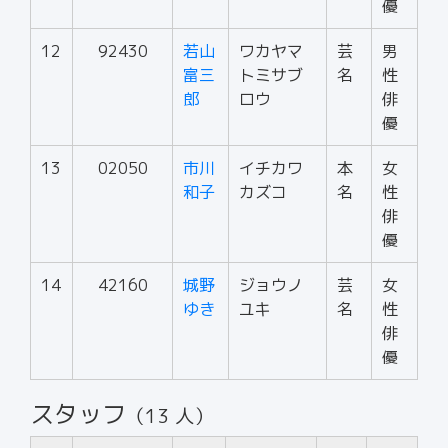
優
12
92430
若山
ワカヤマ
芸
男
富三
トミサブ
名
性
郎
ロウ
俳
優
13
02050
市川
イチカワ
本
女
和子
カズコ
名
性
俳
優
14
42160
城野
ジョウノ
芸
女
ゆき
ユキ
名
性
俳
優
スタッフ
（13 人）