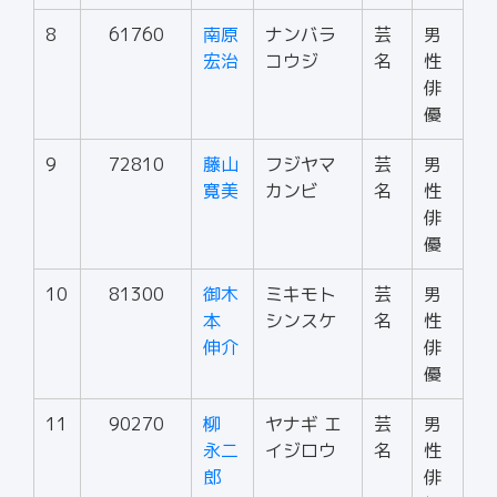
8
61760
南原
ナンバラ
芸
男
宏治
コウジ
名
性
俳
優
9
72810
藤山
フジヤマ
芸
男
寛美
カンビ
名
性
俳
優
10
81300
御木
ミキモト
芸
男
本
シンスケ
名
性
伸介
俳
優
11
90270
柳
ヤナギ エ
芸
男
永二
イジロウ
名
性
郎
俳