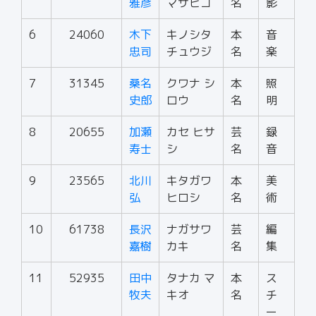
雅彦
マサヒコ
名
影
6
24060
木下
キノシタ
本
音
忠司
チュウジ
名
楽
7
31345
桑名
クワナ シ
本
照
史郎
ロウ
名
明
8
20655
加瀬
カセ ヒサ
芸
録
寿士
シ
名
音
9
23565
北川
キタガワ
本
美
弘
ヒロシ
名
術
10
61738
長沢
ナガサワ
芸
編
嘉樹
カキ
名
集
11
52935
田中
タナカ マ
本
ス
牧夫
キオ
名
チ
ー