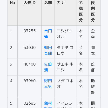
No
人物ID
名前
カナ
名
役
称
割
区
区
分
分
1
93255
吉田
ヨシダ ト
本
企
達
オル
名
画
2
53030
棚田
タナダ ゴ
芸
脚
吾郎
ロウ
名
本
3
40400
佐伯
サエキ キ
本
監
清
ヨシ
名
督
4
63960
野田
ノダ ユキ
本
助
幸男
オ
名
監
督
5
02685
飯村
イイムラ
本
撮