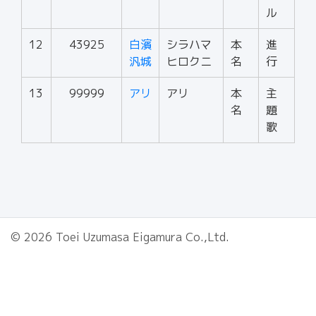
ル
12
43925
白濱
シラハマ
本
進
汎城
ヒロクニ
名
行
13
99999
アリ
アリ
本
主
名
題
歌
© 2026 Toei Uzumasa Eigamura Co.,Ltd.