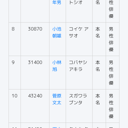
年男
トシオ
名
性
俳
優
8
30870
小池
コイケ ア
本
男
朝雄
サオ
名
性
俳
優
9
31400
小林
コバヤシ
本
男
旭
アキラ
名
性
俳
優
10
43240
菅原
スガワラ
本
男
文太
ブンタ
名
性
俳
優