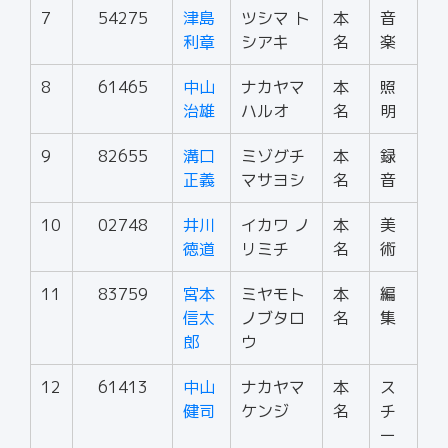
7
54275
津島
ツシマ ト
本
音
利章
シアキ
名
楽
8
61465
中山
ナカヤマ
本
照
治雄
ハルオ
名
明
9
82655
溝口
ミゾグチ
本
録
正義
マサヨシ
名
音
10
02748
井川
イカワ ノ
本
美
徳道
リミチ
名
術
11
83759
宮本
ミヤモト
本
編
信太
ノブタロ
名
集
郎
ウ
12
61413
中山
ナカヤマ
本
ス
健司
ケンジ
名
チ
ー