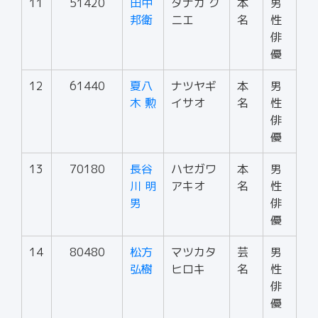
11
51420
田中
タナカ ク
本
男
邦衛
ニエ
名
性
俳
優
12
61440
夏八
ナツヤギ
本
男
木 勲
イサオ
名
性
俳
優
13
70180
長谷
ハセガワ
本
男
川 明
アキオ
名
性
男
俳
優
14
80480
松方
マツカタ
芸
男
弘樹
ヒロキ
名
性
俳
優