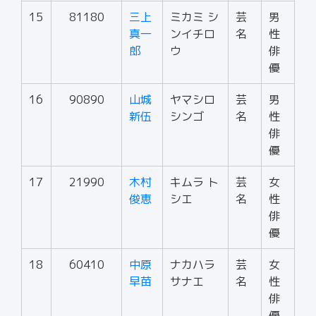
15
81180
三上
ミカミ シ
芸
男
真一
ンイチロ
名
性
郎
ウ
俳
優
16
90890
山城
ヤマシロ
芸
男
新伍
シンゴ
名
性
俳
優
17
21990
木村
キムラ ト
芸
女
俊恵
シエ
名
性
俳
優
18
60410
中原
ナカハラ
芸
女
早苗
サナエ
名
性
俳
優