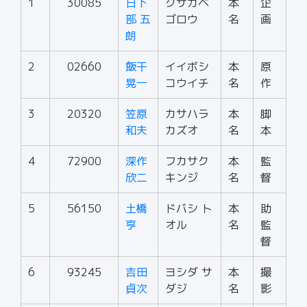
1
30085
日下
クサカベ
本
企
部 五
ゴロウ
名
画
朗
2
02660
飯干
イイボシ
本
原
晃一
コウイチ
名
作
3
20320
笠原
カサハラ
本
脚
和夫
カズオ
名
本
4
72900
深作
フカサク
本
監
欣二
キンジ
名
督
5
56150
土橋
ドバシ ト
本
助
亨
オル
名
監
督
6
93245
吉田
ヨシダ サ
本
撮
貞次
ダジ
名
影