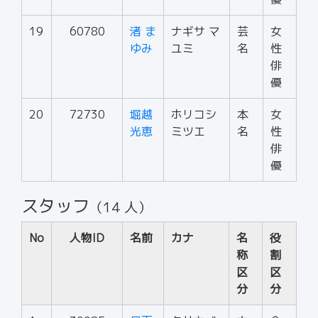
19
60780
渚 ま
ナギサ マ
芸
女
ゆみ
ユミ
名
性
俳
優
20
72730
堀越
ホリコシ
本
女
光恵
ミツエ
名
性
俳
優
スタッフ
（14 人）
No
人物ID
名前
カナ
名
役
称
割
区
区
分
分