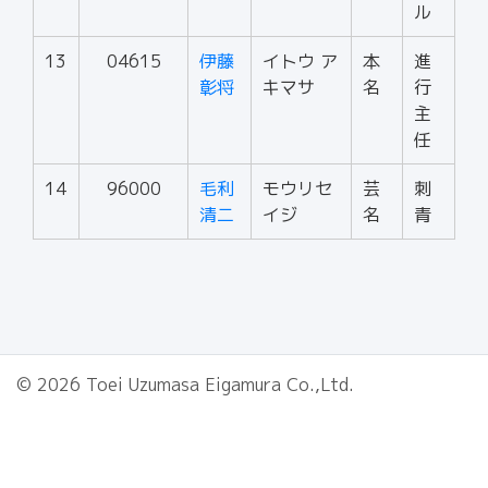
ル
13
04615
伊藤
イトウ ア
本
進
彰将
キマサ
名
行
主
任
14
96000
毛利
モウリセ
芸
刺
清二
イジ
名
青
© 2026 Toei Uzumasa Eigamura Co.,Ltd.