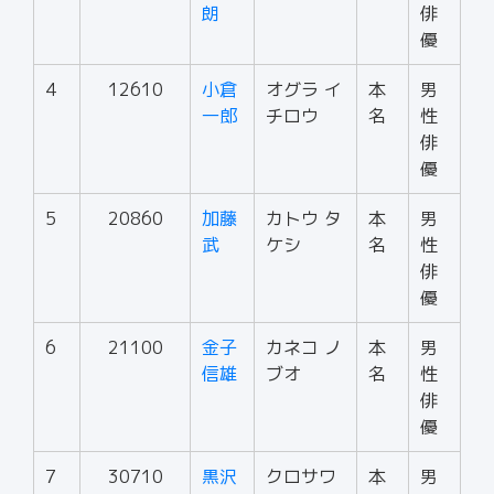
朗
俳
優
4
12610
小倉
オグラ イ
本
男
一郎
チロウ
名
性
俳
優
5
20860
加藤
カトウ タ
本
男
武
ケシ
名
性
俳
優
6
21100
金子
カネコ ノ
本
男
信雄
ブオ
名
性
俳
優
7
30710
黒沢
クロサワ
本
男