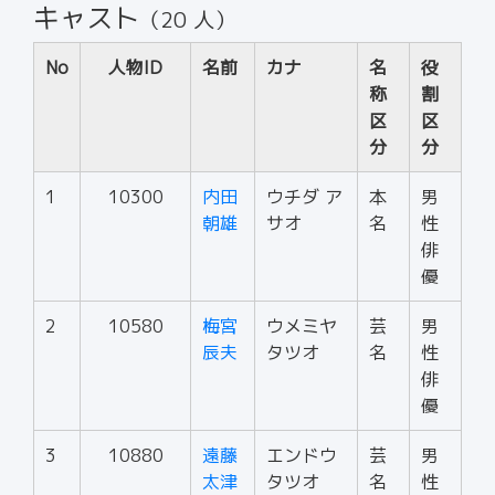
キャスト
（20 人）
No
人物ID
名前
カナ
名
役
称
割
区
区
分
分
1
10300
内田
ウチダ ア
本
男
朝雄
サオ
名
性
俳
優
2
10580
梅宮
ウメミヤ
芸
男
辰夫
タツオ
名
性
俳
優
3
10880
遠藤
エンドウ
芸
男
太津
タツオ
名
性