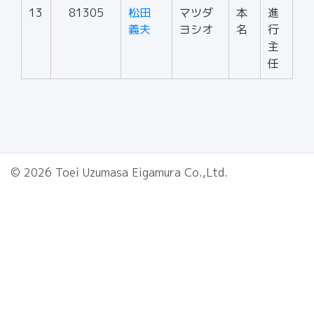
13
81305
松田
マツダ
本
進
義夫
ヨシオ
名
行
主
任
© 2026 Toei Uzumasa Eigamura Co.,Ltd.