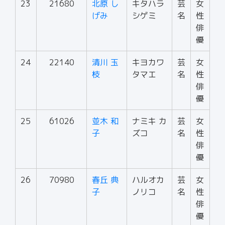
23
21680
北原 し
キタハラ
芸
女
げみ
シゲミ
名
性
俳
優
24
22140
清川 玉
キヨカワ
芸
女
枝
タマエ
名
性
俳
優
25
61026
並木 和
ナミキ カ
芸
女
子
ズコ
名
性
俳
優
26
70980
春丘 典
ハルオカ
芸
女
子
ノリコ
名
性
俳
優