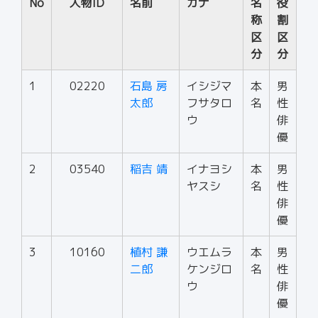
No
人物ID
名前
カナ
名
役
称
割
区
区
分
分
1
02220
石島 房
イシジマ
本
男
太郎
フサタロ
名
性
ウ
俳
優
2
03540
稲吉 靖
イナヨシ
本
男
ヤスシ
名
性
俳
優
3
10160
植村 謙
ウエムラ
本
男
二郎
ケンジロ
名
性
ウ
俳
優