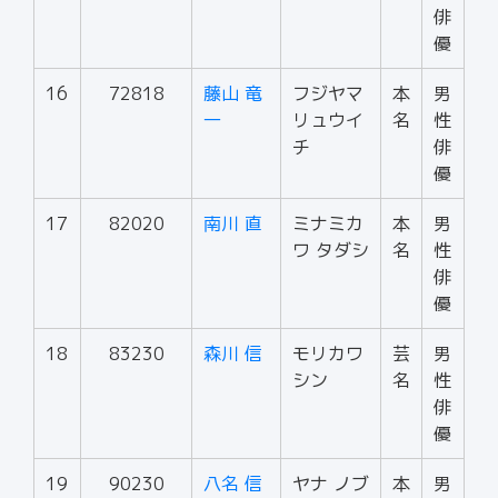
俳
優
16
72818
藤山 竜
フジヤマ
本
男
一
リュウイ
名
性
チ
俳
優
17
82020
南川 直
ミナミカ
本
男
ワ タダシ
名
性
俳
優
18
83230
森川 信
モリカワ
芸
男
シン
名
性
俳
優
19
90230
八名 信
ヤナ ノブ
本
男