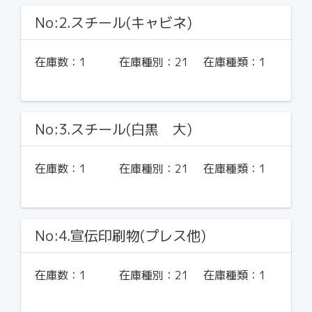
No:2.スチール(キャビネ)
在庫数：
1
在庫種別：
21
在庫種類：
1
No:3.スチール(白黒 大)
在庫数：
1
在庫種別：
21
在庫種類：
1
No:4.宣伝印刷物(プレス他)
在庫数：
1
在庫種別：
21
在庫種類：
1