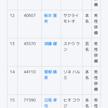
優
12
40607
桜井 基
サクライ
本
男
男
モトオ
名
性
俳
優
13
43570
須藤 健
スドウ ケ
芸
男
ン
名
性
俳
優
14
44110
曽根 晴
ソネ ハル
本
男
美
ミ
名
性
俳
優
15
71590
日尾 孝
ヒオ コウ
本
男
司
ジ
名
性