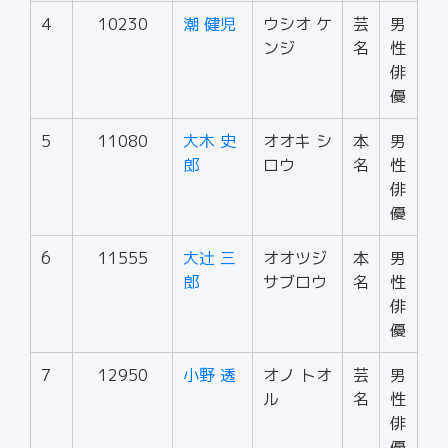
4
10230
潮 健児
ウシオ ケ
芸
男
ンジ
名
性
俳
優
5
11080
大木 史
オオキ シ
本
男
郎
ロウ
名
性
俳
優
6
11555
大辻 三
オオツジ
本
男
郎
サブロウ
名
性
俳
優
7
12950
小野 透
オノ トオ
芸
男
ル
名
性
俳
優