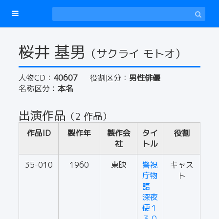
桜井 基男
（サクライ モトオ）
人物CD：
40607
役割区分：
男性俳優
名称区分：
本名
出演作品
（2 作品）
作品ID
製作年
製作会
タイ
役割
社
トル
35-010
1960
東映
警視
キャス
庁物
ト
語
深夜
便１
３０