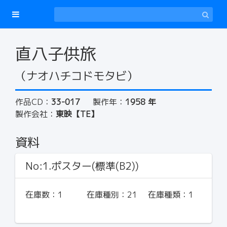
直八子供旅
（ナオハチコドモタビ）
作品CD：
33-017
製作年：
1958 年
製作会社：
東映【TE】
資料
No:1.ポスター(標準(B2))
在庫数：
1
在庫種別：
21
在庫種類：
1