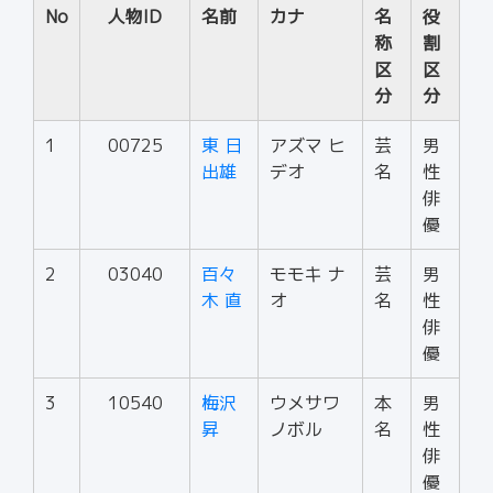
No
人物ID
名前
カナ
名
役
称
割
区
区
分
分
1
00725
東 日
アズマ ヒ
芸
男
出雄
デオ
名
性
俳
優
2
03040
百々
モモキ ナ
芸
男
木 直
オ
名
性
俳
優
3
10540
梅沢
ウメサワ
本
男
昇
ノボル
名
性
俳
優