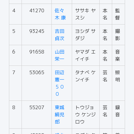
4
41270
佐々
ササキ ヤ
本
監
木 康
スシ
名
督
5
93245
吉田
ヨシダ サ
本
撮
貞次
ダジ
名
影
6
91658
山田
ヤマダ エ
本
音
栄一
イイチ
名
楽
7
53065
田辺
タナベ ケ
芸
照
憲一
ンイチ
名
明
５０
０
8
55207
東城
トウジョ
芸
録
絹児
ウ ケンジ
名
音
郎
ロウ