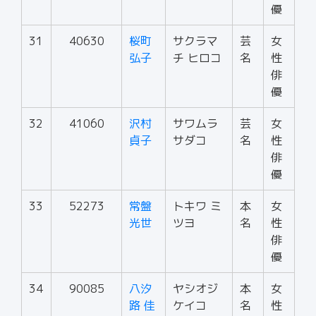
優
31
40630
桜町
サクラマ
芸
女
弘子
チ ヒロコ
名
性
俳
優
32
41060
沢村
サワムラ
芸
女
貞子
サダコ
名
性
俳
優
33
52273
常盤
トキワ ミ
本
女
光世
ツヨ
名
性
俳
優
34
90085
八汐
ヤシオジ
本
女
路 佳
ケイコ
名
性