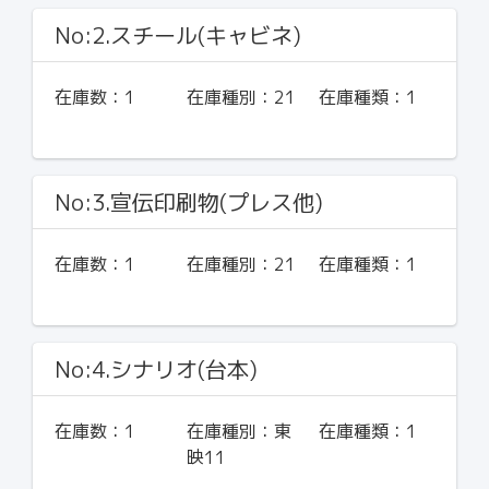
No:2.スチール(キャビネ)
在庫数：
1
在庫種別：
21
在庫種類：
1
No:3.宣伝印刷物(プレス他)
在庫数：
1
在庫種別：
21
在庫種類：
1
No:4.シナリオ(台本)
在庫数：
1
在庫種別：
東
在庫種類：
1
映11