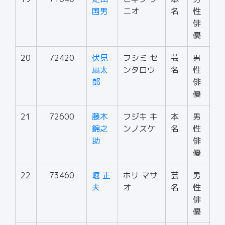
国男
ニオ
名
性
俳
優
20
72420
伏見
フシミ セ
芸
男
扇太
ンタロウ
名
性
郎
俳
優
21
72600
藤木
フジキ キ
本
男
錦之
ンノスケ
名
性
助
俳
優
22
73460
堀 正
ホリ マサ
芸
男
夫
オ
名
性
俳
優