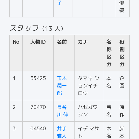
子
俳
優
スタッフ
（13 人）
No
人物ID
名前
カナ
名
役
称
割
区
区
分
分
1
53425
玉木
タマキ ジ
本
企
潤一
ュンイチ
名
画
郎
ロウ
2
70470
長谷
ハセガワ
芸
原
川 伸
シン
名
作
3
04540
井手
イデ マサ
本
脚
雅人
ト
名
本