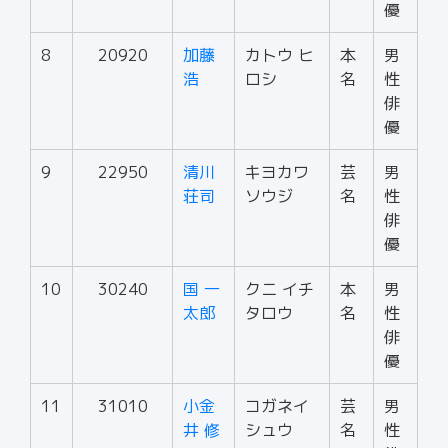
優
8
20920
加藤
カトウ ヒ
本
男
浩
ロシ
名
性
俳
優
9
22950
清川
キヨカワ
芸
男
荘司
ソウジ
名
性
俳
優
10
30240
国 一
クニ イチ
本
男
太郎
タロウ
名
性
俳
優
11
31010
小金
コガネイ
芸
男
井 修
シュウ
名
性