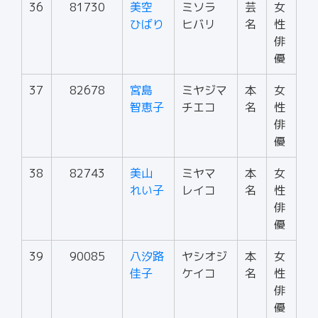
36
81730
美空
ミソラ
芸
女
ひばり
ヒバリ
名
性
俳
優
37
82678
宮島
ミヤジマ
本
女
智恵子
チエコ
名
性
俳
優
38
82743
美山
ミヤマ
本
女
れい子
レイコ
名
性
俳
優
39
90085
八汐路
ヤシオジ
本
女
佳子
ケイコ
名
性
俳
優