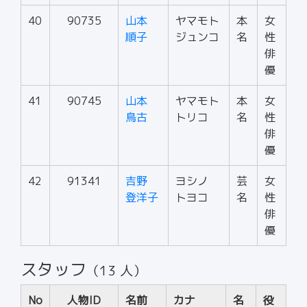
40
90735
山本
ヤマモト
本
女
順子
ジュンコ
名
性
俳
優
41
90745
山本
ヤマモト
本
女
鳥古
トリコ
名
性
俳
優
42
91341
吉野
ヨシノ
芸
女
登洋子
トヨコ
名
性
俳
優
スタッフ
（13 人）
No
人物ID
名前
カナ
名
役