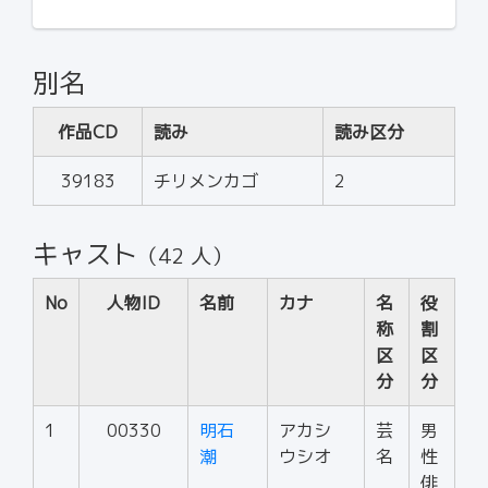
別名
作品CD
読み
読み区分
39183
チリメンカゴ
2
キャスト
（42 人）
No
人物ID
名前
カナ
名
役
称
割
区
区
分
分
1
00330
明石
アカシ
芸
男
潮
ウシオ
名
性
俳