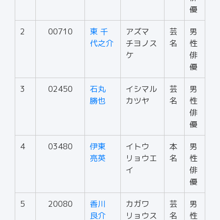
優
2
00710
東 千
アズマ
芸
男
代之介
チヨノス
名
性
ケ
俳
優
3
02450
石丸
イシマル
芸
男
勝也
カツヤ
名
性
俳
優
4
03480
伊東
イトウ
本
男
亮英
リョウエ
名
性
イ
俳
優
5
20080
香川
カガワ
芸
男
良介
リョウス
名
性