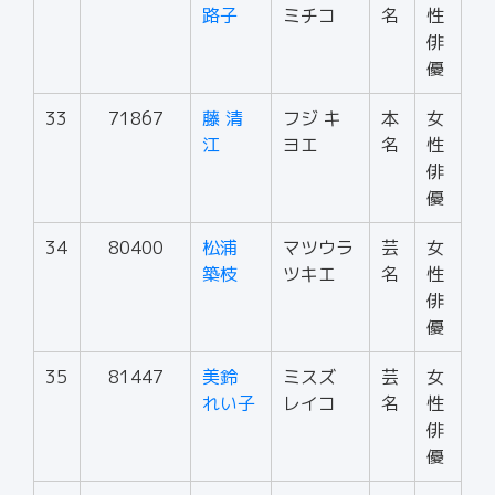
路子
ミチコ
名
性
俳
優
33
71867
藤 清
フジ キ
本
女
江
ヨエ
名
性
俳
優
34
80400
松浦
マツウラ
芸
女
築枝
ツキエ
名
性
俳
優
35
81447
美鈴
ミスズ
芸
女
れい子
レイコ
名
性
俳
優