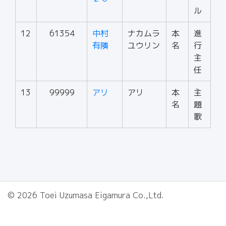
ル
12
61354
中村
ナカムラ
本
進
有隣
ユウリン
名
行
主
任
13
99999
アリ
アリ
本
主
名
題
歌
© 2026 Toei Uzumasa Eigamura Co.,Ltd.