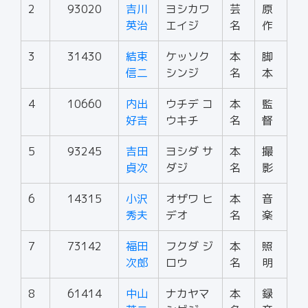
2
93020
吉川
ヨシカワ
芸
原
英治
エイジ
名
作
3
31430
結束
ケッソク
本
脚
信二
シンジ
名
本
4
10660
内出
ウチデ コ
本
監
好吉
ウキチ
名
督
5
93245
吉田
ヨシダ サ
本
撮
貞次
ダジ
名
影
6
14315
小沢
オザワ ヒ
本
音
秀夫
デオ
名
楽
7
73142
福田
フクダ ジ
本
照
次郎
ロウ
名
明
8
61414
中山
ナカヤマ
本
録