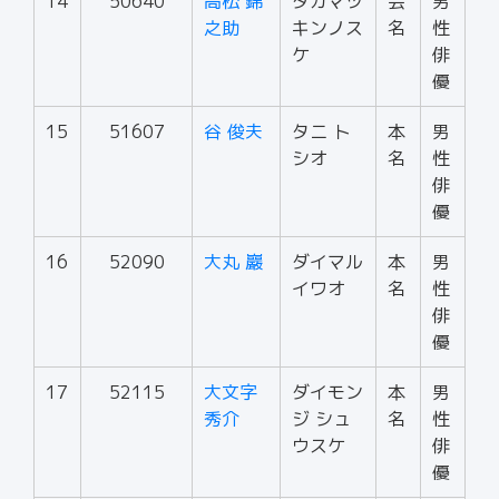
14
50640
高松 錦
タカマツ
芸
男
之助
キンノス
名
性
ケ
俳
優
15
51607
谷 俊夫
タニ ト
本
男
シオ
名
性
俳
優
16
52090
大丸 巖
ダイマル
本
男
イワオ
名
性
俳
優
17
52115
大文字
ダイモン
本
男
秀介
ジ シュ
名
性
ウスケ
俳
優