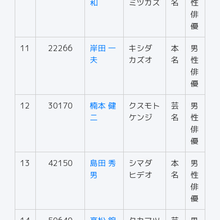
和
ミツカズ
名
性
俳
優
11
22266
岸田 一
キシダ
本
男
夫
カズオ
名
性
俳
優
12
30170
楠本 健
クスモト
芸
男
二
ケンジ
名
性
俳
優
13
42150
島田 秀
シマダ
本
男
男
ヒデオ
名
性
俳
優