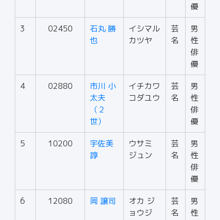
優
3
02450
石丸 勝
イシマル
芸
男
也
カツヤ
名
性
俳
優
4
02880
市川 小
イチカワ
芸
男
太夫
コダユウ
名
性
（２
俳
世）
優
5
10200
宇佐美
ウサミ
芸
男
諄
ジュン
名
性
俳
優
6
12080
岡 譲司
オカ ジ
芸
男
ョウジ
名
性