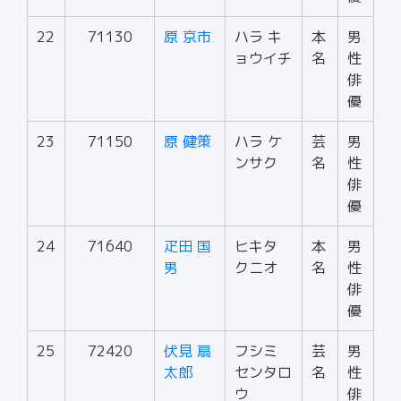
22
71130
原 京市
ハラ キ
本
男
ョウイチ
名
性
俳
優
23
71150
原 健策
ハラ ケ
芸
男
ンサク
名
性
俳
優
24
71640
疋田 国
ヒキタ
本
男
男
クニオ
名
性
俳
優
25
72420
伏見 扇
フシミ
芸
男
太郎
センタロ
名
性
ウ
俳