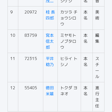
茂二
シゲジ
名
音
9
20972
桂 長
カツラ チ
本
美
四郎
ョウシロ
名
術
ウ
10
83759
宮本
ミヤモト
本
編
信太
ノブタロ
名
集
郎
ウ
11
72315
平井
ヒライ ト
本
ス
稔乃
シノ
名
チ
ー
ル
12
55405
徳田
トクダ ヨ
本
進
米雄
ネオ
名
行
主
任