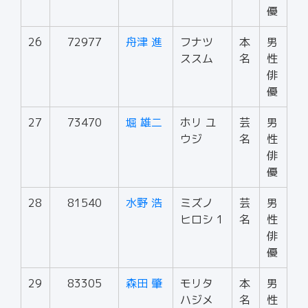
優
26
72977
舟津 進
フナツ
本
男
ススム
名
性
俳
優
27
73470
堀 雄二
ホリ ユ
芸
男
ウジ
名
性
俳
優
28
81540
水野 浩
ミズノ
芸
男
ヒロシ 1
名
性
俳
優
29
83305
森田 肇
モリタ
本
男
ハジメ
名
性