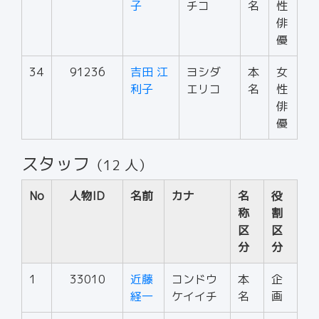
子
チコ
名
性
俳
優
34
91236
吉田 江
ヨシダ
本
女
利子
エリコ
名
性
俳
優
スタッフ
（12 人）
No
人物ID
名前
カナ
名
役
称
割
区
区
分
分
1
33010
近藤
コンドウ
本
企
経一
ケイイチ
名
画