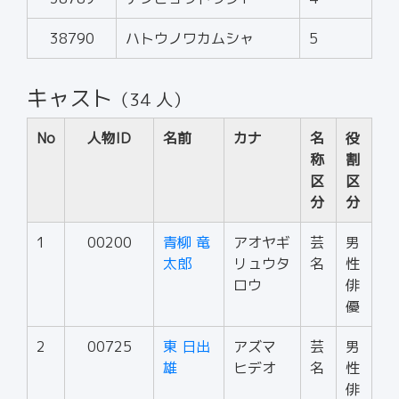
38790
ハトウノワカムシャ
5
キャスト
（34 人）
No
人物ID
名前
カナ
名
役
称
割
区
区
分
分
1
00200
青柳 竜
アオヤギ
芸
男
太郎
リュウタ
名
性
ロウ
俳
優
2
00725
東 日出
アズマ
芸
男
雄
ヒデオ
名
性
俳