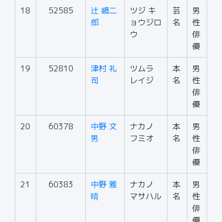
18
52585
辻 鏡二
ツジ キ
芸
男
郎
ョウジロ
名
性
ウ
俳
優
19
52810
津村 礼
ツムラ
本
男
司
レイジ
名
性
俳
優
20
60378
中野 文
ナカノ
本
男
男
フミオ
名
性
俳
優
21
60383
中野 雅
ナカノ
本
男
晴
マサハル
名
性
俳
優