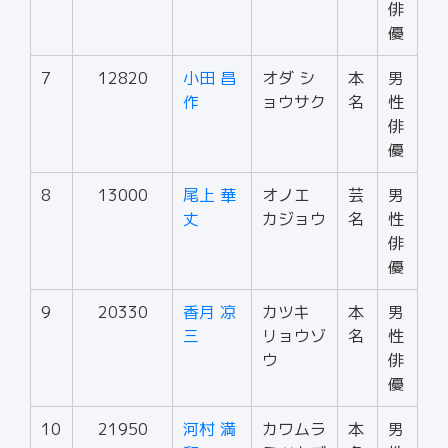
俳
優
7
12820
小田 昌
オダ シ
本
男
作
ョウサク
名
性
俳
優
8
13000
尾上 華
オノエ
芸
男
丈
カジョウ
名
性
俳
優
9
20330
香月 凉
カツキ
本
男
三
リョウゾ
名
性
ウ
俳
優
10
21950
河村 満
カワムラ
本
男