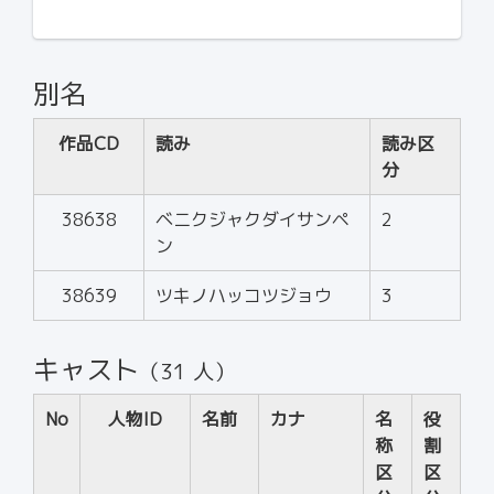
別名
作品CD
読み
読み区
分
38638
ベニクジャクダイサンペ
2
ン
38639
ツキノハッコツジョウ
3
キャスト
（31 人）
No
人物ID
名前
カナ
名
役
称
割
区
区