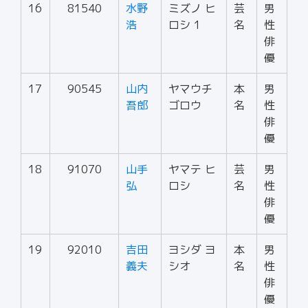
16
81540
水野
ミズノ ヒ
芸
男
浩
ロシ 1
名
性
俳
優
17
90545
山内
ヤマウチ
本
男
吾郎
ゴロウ
名
性
俳
優
18
91070
山手
ヤマテ ヒ
芸
男
弘
ロシ
名
性
俳
優
19
92010
吉田
ヨシダ ヨ
本
男
義夫
シオ
名
性
俳
優