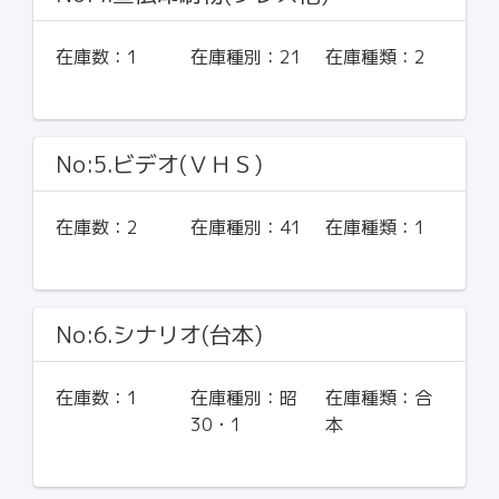
在庫数：
1
在庫種別：
21
在庫種類：
2
No:5.ビデオ(ＶＨＳ)
在庫数：
2
在庫種別：
41
在庫種類：
1
No:6.シナリオ(台本)
在庫数：
1
在庫種別：
昭
在庫種類：
合
30・1
本