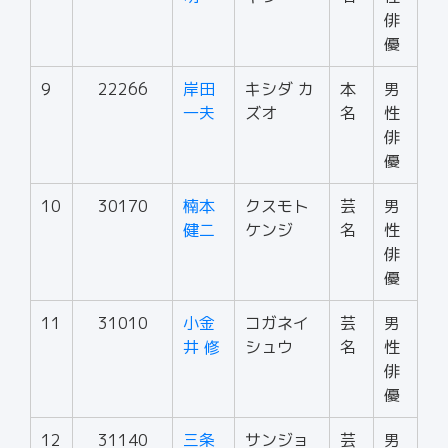
俳
優
9
22266
岸田
キシダ カ
本
男
一夫
ズオ
名
性
俳
優
10
30170
楠本
クスモト
芸
男
健二
ケンジ
名
性
俳
優
11
31010
小金
コガネイ
芸
男
井 修
シュウ
名
性
俳
優
12
31140
三条
サンジョ
芸
男