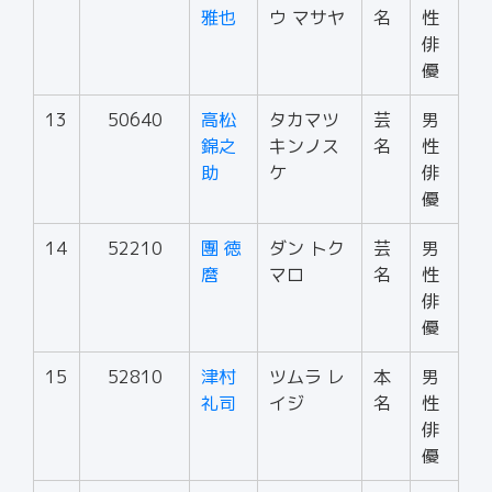
雅也
ウ マサヤ
名
性
俳
優
13
50640
高松
タカマツ
芸
男
錦之
キンノス
名
性
助
ケ
俳
優
14
52210
團 徳
ダン トク
芸
男
麿
マロ
名
性
俳
優
15
52810
津村
ツムラ レ
本
男
礼司
イジ
名
性
俳
優