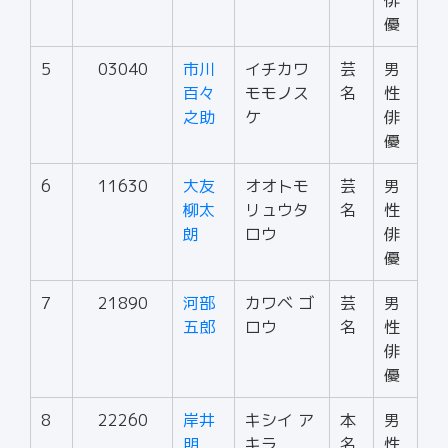
俳
優
5
03040
市川
イチカワ
芸
男
百々
モモノス
名
性
之助
ケ
俳
優
6
11630
大友
オオトモ
芸
男
柳太
リュウタ
名
性
朗
ロウ
俳
優
7
21890
河部
カワベ ゴ
芸
男
五郎
ロウ
名
性
俳
優
8
22260
岸井
キシイ ア
本
男
明
キラ
名
性