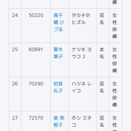
優
24
50220
高千
タカチホ
芸
女
穂 ひ
ヒズル
名
性
づる
俳
優
25
60891
夏木
ナツキ ヨ
本
女
葉子
ウコ 2
名
性
俳
優
26
70290
初音
ハツネ レ
芸
女
礼子
イコ
名
性
俳
優
27
72570
星 美
ホシ ミチ
芸
女
智子
コ
名
性