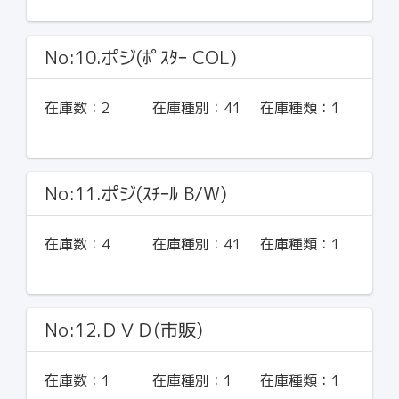
No:10.ポジ(ﾎﾟｽﾀｰ COL)
在庫数：
2
在庫種別：
41
在庫種類：
1
No:11.ポジ(ｽﾁｰﾙ B/W)
在庫数：
4
在庫種別：
41
在庫種類：
1
No:12.ＤＶＤ(市販)
在庫数：
1
在庫種別：
1
在庫種類：
1